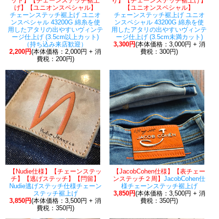
ット】【チェーンステッチ裾上
り】【チェーンステッチ裾上げ】
げ】【ユニオンスペシャル】
【ユニオンスペシャル】
チェーンステッチ裾上げ ユニオ
チェーンステッチ裾上げ ユニオ
ンスペシャル 43200G 綿糸を使
ンスペシャル 43200G 綿糸を使
用したアタリの出やすいヴィンテ
用したアタリの出やすいヴィンテ
ージ仕上げ (3.5cm以上カット)
ージ仕上げ (3.5cm未満カット)
（持ち込み来店歓迎）
3,300円
(本体価格：3,000円 + 消
2,200円
(本体価格：2,000円 + 消
費税：300円)
費税：200円)
【Nudie仕様】【チェーンステッ
【JacobCohen仕様】【表チェー
チ】【逃げステッチ】【閂留】
ンステッチ２周】
JacobCohen仕
Nudie逃げステッチ仕様チェーン
様チェーンステッチ裾上げ
ステッチ裾上げ
3,850円
(本体価格：3,500円 + 消
3,850円
(本体価格：3,500円 + 消
費税：350円)
費税：350円)