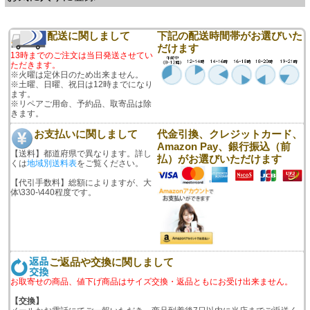
配送に関しまして
下記の配送時間帯がお選びいた
だけます
13時までのご注文は当日発送させてい
ただきます。
※火曜は定休日のため出来ません。
※土曜、日曜、祝日は12時までになり
ます。
※リペアご用命、予約品、取寄品は除
きます。
お支払いに関しまして
代金引換、クレジットカード、
Amazon Pay、銀行振込（前
【送料】都道府県で異なります。詳し
払）がお選びいただけます
くは
地域別送料表
をご覧ください。
【代引手数料】総額によりますが、大
体\330-\440程度です。
ご返品や交換に関しまして
お取寄せの商品、値下げ商品はサイズ交換・返品ともにお受け出来ません。
【交換】