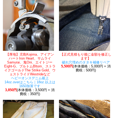
【厚地】児島Kojima、アイアン
【正式見積もり後に金額を修正し
ハートIron Heart、サムライ
ます】
Samurai、鬼Oni、エイトジー
破れ穴埋めのタタキ補修リペア
Eight-G、ブルトムBltom、ストラ
5,500円
(本体価格：5,000円 + 消
イクゴールドThe Strike Gold、ウ
費税：500円)
ェストライドWestrideなど
ヘビーオンスデニム裾上
14oz.overはこちら｜18oz.以上は
1650加算です
3,850円
(本体価格：3,500円 + 消
費税：350円)