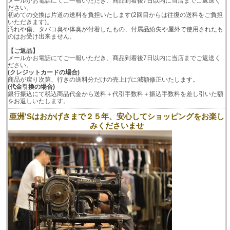
メールかお電話にてご一報いただき、商品到着後7日以内に当店までご返送く
ださい。
初めての交換は片道の送料を負担いたします(2回目からは往復の送料をご負担
いただきます)。
汚れや傷、タバコ臭や体臭が付着したもの、付属品紛失や屋外で使用されたも
のはお受け出来ません。
【ご返品】
メールかお電話にてご一報いただき、商品到着後7日以内に当店までご返送く
ださい。
(クレジットカードの場合)
商品が戻り次第、行きの送料分だけの売上げに減額修正いたします。
(代金引換の場合)
銀行振込にて税込商品代金から送料＋代引手数料＋振込手数料を差し引いた額
をお返しいたします。
亜洲'Sはおかげさまで２５年、安心してショッピングをお楽し
みくださいませ