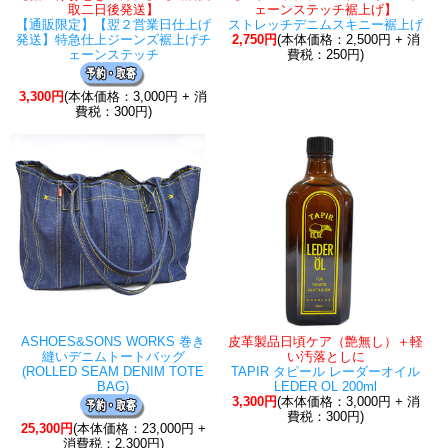
取二日後発送】
ェーンステッチ裾上げ】
【通販限定】【翌２営業日仕上げ
ストレッチデニムスキニー裾上げ
発送】特急仕上ジーンズ裾上げチ
2,750円
(本体価格：2,500円 + 消
ェーンステッチ
費税：250円)
3,300円
(本体価格：3,000円 + 消
費税：300円)
ASHOES&SONS WORKS 巻き
皮革製品日頃ケア（艶無し）＋軽
縫いデニムトートバッグ
い汚落としに
(ROLLED SEAM DENIM TOTE
TAPIR タピール レーダーオイル
BAG)
LEDER OL 200ml
3,300円
(本体価格：3,000円 + 消
費税：300円)
25,300円
(本体価格：23,000円 +
消費税：2,300円)