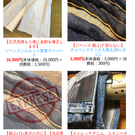
【正式見積もり後に金額を修正し
【ジーンズ 裾上げ 切らない】
ます】
チェーンステッチ入替え(切らず
ジーンズシルエット変更テーパー
に)
ド
3,300円
(本体価格：3,000円 + 消
16,500円
(本体価格：15,000円 +
費税：300円)
消費税：1,500円)
【裾上げお急ぎの方に】【当店受
【ストレッチデニム、スキニーチ