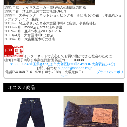
1995年秋 ナイキスニーカー並行輸入&通信販売開始
1996年春 埼玉県上尾市に実店舗OPEN
1999年 大手インターネットショッピングモール出店 (その後、3年連続ショ
ップオブザイヤー受賞)
2001年 埼玉県さいたま市大宮区仲町Aに店舗、事務所移転
2006年9月 mode店とstreet店を併設
2007年5月 亜洲'S本店WEBをOPEN
2011年4月 大宮区仲町Bに移店
2018年3月 大宮区桜木町に移店
インターネットで安心してお買い物ができる社会のために
(財)日本電子商取引事業振興財団 認証コード103038
〒330-0854 埼玉県さいたま市大宮区桜木町2-452(JR大宮駅徒歩4分)
お問い合わせ
support@ashoes.co.jp
電話FAX 048-716-1928 (10時～18時、火曜定休日)
プライバシーポリ
シー
オススメ商品