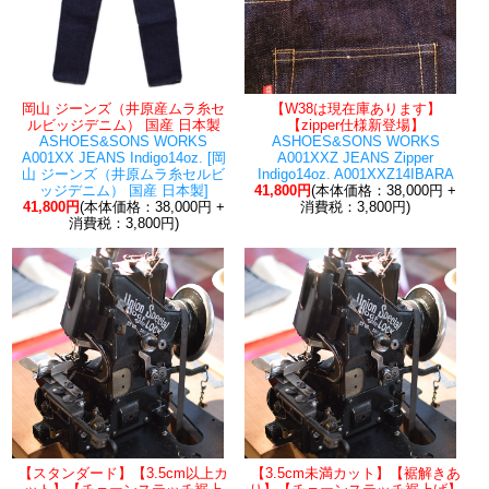
岡山 ジーンズ（井原産ムラ糸セ
【W38は現在庫あります】
ルビッジデニム） 国産 日本製
【zipper仕様新登場】
ASHOES&SONS WORKS
ASHOES&SONS WORKS
A001XX JEANS Indigo14oz. [岡
A001XXZ JEANS Zipper
山 ジーンズ（井原ムラ糸セルビ
Indigo14oz. A001XXZ14IBARA
ッジデニム） 国産 日本製]
41,800円
(本体価格：38,000円 +
41,800円
(本体価格：38,000円 +
消費税：3,800円)
消費税：3,800円)
【スタンダード】【3.5cm以上カ
【3.5cm未満カット】【裾解きあ