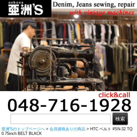
亜洲'Sのトップページへ
>
会員価格ありの商品
> HTC ベルト #SN-32 TQ
0.75inch BELT BLACK