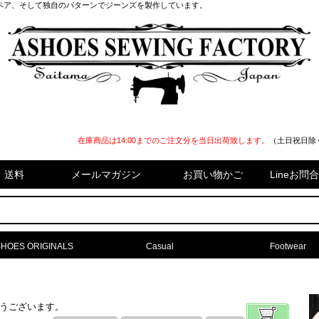
ペア、そして独自のパターンでジーンズを製作しています。
在庫商品は14:00までのご注文分を当日出荷致します。
（土日祝日除
・送料
メールマガジン
お買い物かご
Lineお
HOES ORIGINALS
Casual
Footwear
難うございます。