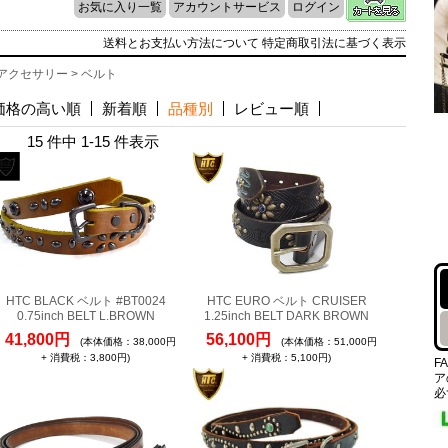
お気に入り一覧
アカウントサービス
ログイン
送料とお支払い方法について
特定商取引法に基づく表示
アクセサリー
> ベルト
価格の高い順
新着順
品種別
レビュー順
15 件中 1-15 件表示
HTC BLACK ベルト #BT0024
HTC EURO ベルト CRUISER
0.75inch BELT L.BROWN
1.25inch BELT DARK BROWN
41,800円
56,100円
(本体価格：38,000円
(本体価格：51,000円
+ 消費税：3,800円)
+ 消費税：5,100円)
F
ア
必