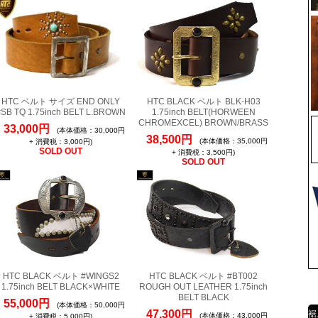
HTC ベルト サイズ END ONLY
HTC BLACK ベルト BLK-H03
#SB TQ 1.75inch BELT L.BROWN
1.75inch BELT(HORWEEN
CHROMEXCEL) BROWN/BRASS
33,000円
(本体価格：30,000円
38,500円
(本体価格：35,000円
+ 消費税：3,000円)
SOLD OUT
+ 消費税：3,500円)
SOLD OUT
HTC BLACK ベルト #WINGS2
HTC BLACK ベルト #BT002
1.75inch BELT BLACK×WHITE
ROUGH OUT LEATHER 1.75inch
BELT BLACK
55,000円
(本体価格：50,000円
47,300円
裾
(本体価格：43,000円
+ 消費税：5,000円)