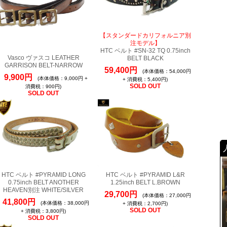
【スタンダードカリフォルニア別
注モデル】
HTC ベルト #SN-32 TQ 0.75inch
Vasco ヴァスコ LEATHER
BELT BLACK
GARRISON BELT-NARROW
59,400円
(本体価格：54,000円
9,900円
(本体価格：9,000円 +
+ 消費税：5,400円)
SOLD OUT
消費税：900円)
SOLD OUT
HTC ベルト #PYRAMID LONG
HTC ベルト #PYRAMID L&R
0.75inch BELT ANOTHER
1.25inch BELT L.BROWN
HEAVEN別注 WHITE/SILVER
29,700円
(本体価格：27,000円
41,800円
(本体価格：38,000円
+ 消費税：2,700円)
SOLD OUT
+ 消費税：3,800円)
SOLD OUT