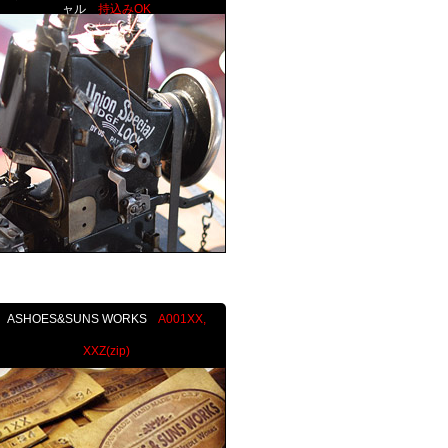
ャル
持込みOK
ASHOES&SUNS WORKS
A001XX,
XXZ(zip)