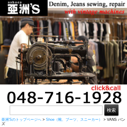
亜洲'Sのトップページへ
>
Shoe（靴、ブーツ、スニーカー）
> VANS バン
ズ