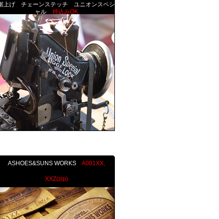
裾上げ チェーンステッチ ユニオンスペシ
ャル
持込みOK
ASHOES&SUNS WORKS
A001XX,
XXZ(zip)