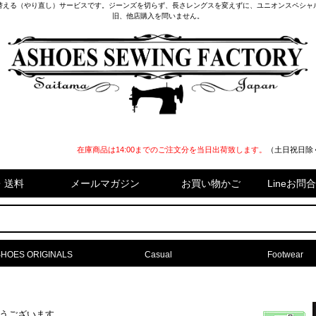
替える（やり直し）サービスです。ジーンズを切らず、長さレングスを変えずに、ユニオンスペシャ
旧、他店購入を問いません。
在庫商品は14:00までのご注文分を当日出荷致します。
（土日祝日除
・送料
メールマガジン
お買い物かご
Lineお
HOES ORIGINALS
Casual
Footwear
難うございます。