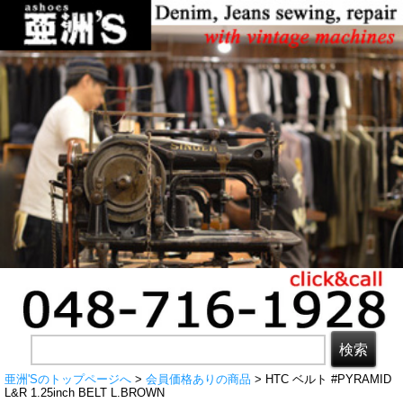
亜洲'Sのトップページへ
>
会員価格ありの商品
> HTC ベルト #PYRAMID
L&R 1.25inch BELT L.BROWN