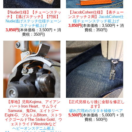
【Nudie仕様】【チェーンステッ
【JacobCohen仕様】【表チェー
チ】【逃げステッチ】【閂留】
ンステッチ２周】
JacobCohen仕
Nudie逃げステッチ仕様チェーン
様チェーンステッチ裾上げ
ステッチ裾上げ
3,850円
(本体価格：3,500円 + 消
3,850円
(本体価格：3,500円 + 消
費税：350円)
費税：350円)
【厚地】児島Kojima、アイアン
【正式見積もり後に金額を修正し
ハートIron Heart、サムライ
ます】
Samurai、鬼Oni、エイトジー
破れ穴埋めのタタキ補修リペア
Eight-G、ブルトムBltom、ストラ
5,500円
(本体価格：5,000円 + 消
イクゴールドThe Strike Gold、ウ
費税：500円)
ェストライドWestrideなど
ヘビーオンスデニム裾上