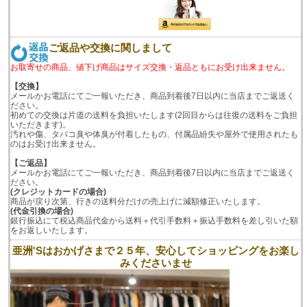
ご返品や交換に関しまして
お取寄せの商品、値下げ商品はサイズ交換・返品ともにお受け出来ません。
【交換】
メールかお電話にてご一報いただき、商品到着後7日以内に当店までご返送く
ださい。
初めての交換は片道の送料を負担いたします(2回目からは往復の送料をご負担
いただきます)。
汚れや傷、タバコ臭や体臭が付着したもの、付属品紛失や屋外で使用されたも
のはお受け出来ません。
【ご返品】
メールかお電話にてご一報いただき、商品到着後7日以内に当店までご返送く
ださい。
(クレジットカードの場合)
商品が戻り次第、行きの送料分だけの売上げに減額修正いたします。
(代金引換の場合)
銀行振込にて税込商品代金から送料＋代引手数料＋振込手数料を差し引いた額
をお返しいたします。
亜洲'Sはおかげさまで２５年、安心してショッピングをお楽し
みくださいませ