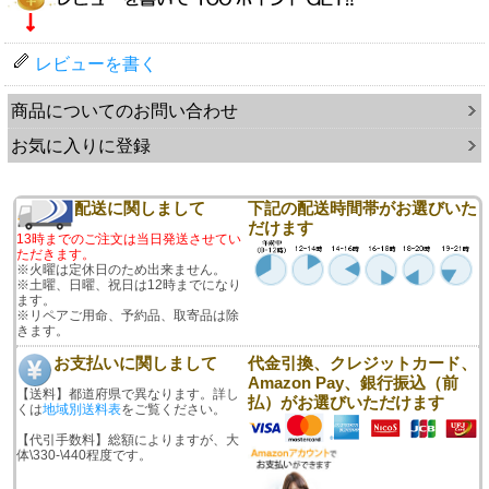
レビューを書く
商品についてのお問い合わせ
お気に入りに登録
配送に関しまして
下記の配送時間帯がお選びいた
だけます
13時までのご注文は当日発送させてい
ただきます。
※火曜は定休日のため出来ません。
※土曜、日曜、祝日は12時までになり
ます。
※リペアご用命、予約品、取寄品は除
きます。
お支払いに関しまして
代金引換、クレジットカード、
Amazon Pay、銀行振込（前
【送料】都道府県で異なります。詳し
払）がお選びいただけます
くは
地域別送料表
をご覧ください。
【代引手数料】総額によりますが、大
体\330-\440程度です。