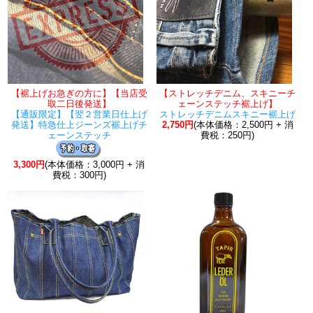
【裾上げお急ぎの方に】【当店受
【ストレッチデニム、スキニーチ
取二日後発送】
ェーンステッチ裾上げ】
【通販限定】【翌２営業日仕上げ
ストレッチデニムスキニー裾上げ
発送】特急仕上ジーンズ裾上げチ
2,750円
(本体価格：2,500円 + 消
ェーンステッチ
費税：250円)
3,300円
(本体価格：3,000円 + 消
費税：300円)