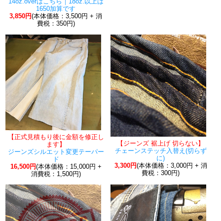
14oz.overはこちら｜18oz.以上は
1650加算です
3,850円
(本体価格：3,500円 + 消
費税：350円)
【正式見積もり後に金額を修正し
【ジーンズ 裾上げ 切らない】
ます】
チェーンステッチ入替え(切らず
ジーンズシルエット変更テーパー
に)
ド
3,300円
(本体価格：3,000円 + 消
16,500円
(本体価格：15,000円 +
費税：300円)
消費税：1,500円)