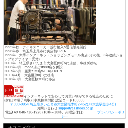
1995年秋 ナイキスニーカー並行輸入&通信販売開始
1996年春 埼玉県上尾市に実店舗OPEN
1999年 大手インターネットショッピングモール出店 (その後、3年連続ショ
ップオブザイヤー受賞)
2001年 埼玉県さいたま市大宮区仲町Aに店舗、事務所移転
2006年9月 mode店とstreet店を併設
2007年5月 亜洲'S本店WEBをOPEN
2011年4月 大宮区仲町Bに移店
2018年3月 大宮区桜木町に移店
インターネットで安心してお買い物ができる社会のために
(財)日本電子商取引事業振興財団 認証コード103038
〒330-0854 埼玉県さいたま市大宮区桜木町2-452(JR大宮駅徒歩4分)
お問い合わせ
support@ashoes.co.jp
電話FAX 048-716-1928 (10時～18時、火曜定休日)
プライバシーポリ
シー
オススメ商品