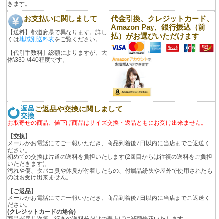
きます。
お支払いに関しまして
代金引換、クレジットカード、
Amazon Pay、銀行振込（前
【送料】都道府県で異なります。詳し
払）がお選びいただけます
くは
地域別送料表
をご覧ください。
【代引手数料】総額によりますが、大
体\330-\440程度です。
ご返品や交換に関しまして
お取寄せの商品、値下げ商品はサイズ交換・返品ともにお受け出来ません。
【交換】
メールかお電話にてご一報いただき、商品到着後7日以内に当店までご返送く
ださい。
初めての交換は片道の送料を負担いたします(2回目からは往復の送料をご負担
いただきます)。
汚れや傷、タバコ臭や体臭が付着したもの、付属品紛失や屋外で使用されたも
のはお受け出来ません。
【ご返品】
メールかお電話にてご一報いただき、商品到着後7日以内に当店までご返送く
ださい。
(クレジットカードの場合)
商品が戻り次第、行きの送料分だけの売上げに減額修正いたします。