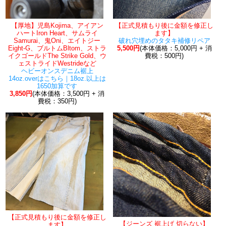
【厚地】児島Kojima、アイアン
【正式見積もり後に金額を修正し
ハートIron Heart、サムライ
ます】
Samurai、鬼Oni、エイトジー
破れ穴埋めのタタキ補修リペア
Eight-G、ブルトムBltom、ストラ
5,500円
(本体価格：5,000円 + 消
イクゴールドThe Strike Gold、ウ
費税：500円)
ェストライドWestrideなど
ヘビーオンスデニム裾上
14oz.overはこちら｜18oz.以上は
1650加算です
3,850円
(本体価格：3,500円 + 消
費税：350円)
【正式見積もり後に金額を修正し
【ジーンズ 裾上げ 切らない】
ます】