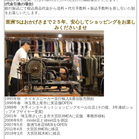
(代金引換の場合)
銀行振込にて税込商品代金から送料＋代引手数料＋振込手数料を差し引いた額
をお返しいたします。
亜洲'Sはおかげさまで２５年、安心してショッピングをお楽し
みくださいませ
1995年秋 ナイキスニーカー並行輸入&通信販売開始
1996年春 埼玉県上尾市に実店舗OPEN
1999年 大手インターネットショッピングモール出店 (その後、3年連続ショ
ップオブザイヤー受賞)
2001年 埼玉県さいたま市大宮区仲町Aに店舗、事務所移転
2006年9月 mode店とstreet店を併設
2007年5月 亜洲'S本店WEBをOPEN
2011年4月 大宮区仲町Bに移店
2018年3月 大宮区桜木町に移店