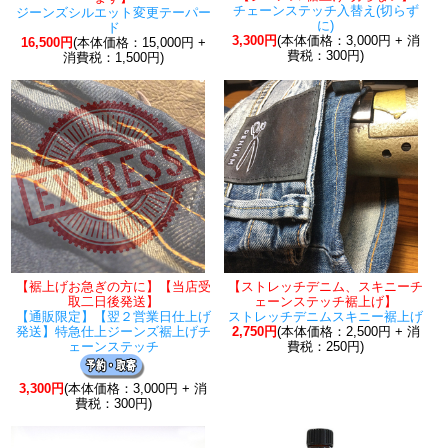
チェーンステッチ入替え(切らず
ジーンズシルエット変更テーパー
に)
ド
3,300円
(本体価格：3,000円 + 消
16,500円
(本体価格：15,000円 +
費税：300円)
消費税：1,500円)
【裾上げお急ぎの方に】【当店受
【ストレッチデニム、スキニーチ
取二日後発送】
ェーンステッチ裾上げ】
【通販限定】【翌２営業日仕上げ
ストレッチデニムスキニー裾上げ
発送】特急仕上ジーンズ裾上げチ
2,750円
(本体価格：2,500円 + 消
ェーンステッチ
費税：250円)
3,300円
(本体価格：3,000円 + 消
費税：300円)