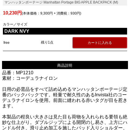
マンハッタンポーテージ Manhattan Portage BIG APPLE BACKPACK (M)
10,230円
(本体価格：9,300円 + 消費税：930円)
カラー／サイズ
DARK NVY
残り1点
free
商品説明
品番：MP1210
素材：コーデュラナイロン
日用の必需品をすべて詰め込めるマンハッタンポーテージ定
番のバックパックです。軽量で耐久性のあるInvista社のコー
デュラナイロンを使用。前面に縫われる赤いタグが目を惹き
ます。
本製品の程良い大きさは見た目も荷物を入れられる要領も絶
妙な仕上がり。ダブルジップによる開閉のし易さ、上方にハ
ンドル付き、滑り止め加工を施したパッド入りショルダー、