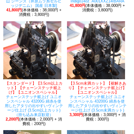
山 ジーンズ（井原ムラ糸セルビ
Indigo14oz. A001XXZ14IBARA
ッジデニム） 国産 日本製]
41,800円
(本体価格：38,000円 +
41,800円
(本体価格：38,000円 +
消費税：3,800円)
消費税：3,800円)
【スタンダード】【3.5cm以上カ
【3.5cm未満カット】【裾解きあ
ット】【チェーンステッチ裾上
り】【チェーンステッチ裾上げ】
げ】【ユニオンスペシャル】
【ユニオンスペシャル】
チェーンステッチ裾上げ ユニオ
チェーンステッチ裾上げ ユニオ
ンスペシャル 43200G 綿糸を使
ンスペシャル 43200G 綿糸を使
用したアタリの出やすいヴィンテ
用したアタリの出やすいヴィンテ
ージ仕上げ (3.5cm以上カット)
ージ仕上げ (3.5cm未満カット)
（持ち込み来店歓迎）
3,300円
(本体価格：3,000円 + 消
2,200円
(本体価格：2,000円 + 消
費税：300円)
費税：200円)