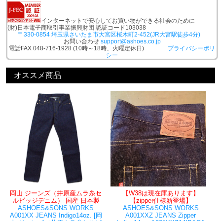
インターネットで安心してお買い物ができる社会のために
(財)日本電子商取引事業振興財団 認証コード103038
〒330-0854 埼玉県さいたま市大宮区桜木町2-452(JR大宮駅徒歩4分)
お問い合わせ
support@ashoes.co.jp
電話FAX 048-716-1928 (10時～18時、火曜定休日)
プライバシーポリ
シー
オススメ商品
岡山 ジーンズ（井原産ムラ糸セ
【W38は現在庫あります】
ルビッジデニム） 国産 日本製
【zipper仕様新登場】
ASHOES&SONS WORKS
ASHOES&SONS WORKS
A001XX JEANS Indigo14oz. [岡
A001XXZ JEANS Zipper