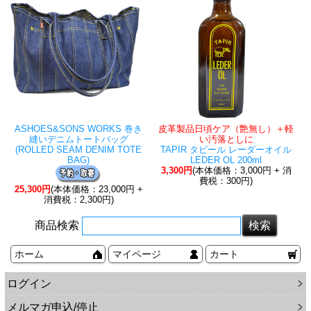
ASHOES&SONS WORKS 巻き
皮革製品日頃ケア（艶無し）＋軽
縫いデニムトートバッグ
い汚落としに
(ROLLED SEAM DENIM TOTE
TAPIR タピール レーダーオイル
BAG)
LEDER OL 200ml
3,300円
(本体価格：3,000円 + 消
費税：300円)
25,300円
(本体価格：23,000円 +
消費税：2,300円)
商品検索
ホーム
マイページ
カート
ログイン
メルマガ申込/停止