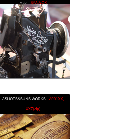
ャル
持込みOK
ASHOES&SUNS WORKS
A001XX,
XXZ(zip)