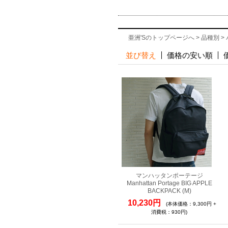
亜洲'Sのトップページへ
>
品種別
>
並び替え
価格の安い順
マンハッタンポーテージ
Manhattan Portage BIG APPLE
BACKPACK (M)
10,230円
(本体価格：9,300円 +
消費税：930円)