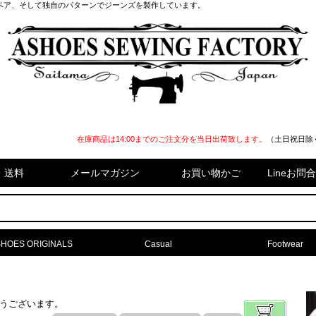
ペア、そして独自のパターンでジーンズを製作しています。
在庫商品は14:00までのご注文分を当日出荷致します。
（土日祝日除
・送料
メールマガジン
お買い物かご
Lineお
HOES ORIGINALS
Casual
Footwear
難うございます。