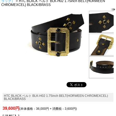
ラック）
> HTC BLACK ベルト BLK-H02 1.75inch BELT(HORWEEN
CHROMEXCEL) BLACK/BRASS
HTC BLACK ベルト BLK-H02 1.75inch BELT(HORWEEN CHROMEXCEL)
BLACK/BRASS
39,600円
(本体価格：36,000円 + 消費税：3,600円)