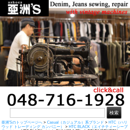
亜洲'Sのトップページへ
>
Casual（カジュアル）系ブランド
>
HTC（ハリ
ウッド トレーディング カンパニー）
>
HTC BLACK（エイチティーシーブ