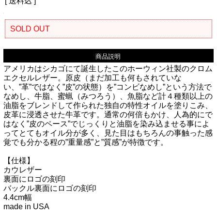
[ 送料込 ]
SOLD OUT
商品説明
アメリカはシカゴにて誕生したこのホーウィン社製のクロム
エクセルレザー。原皮（まだ加工も何もされていな
い、”革”ではなく”皮”の状態）を”コンビなめし”という方法で
なめし、牛脂、蜜蝋（みつろう）、魚脂など計４種類以上の
油脂をブレンドして作られた独自の特性オイルを塗りこみ、
皮革に浸透させた牛革です。通常の何倍もかけ、人為的にで
はなく”皮のペース”でじっくりと油脂を染み込ませる事によ
ってとてもオイル分が多く、見た目はもちろんの事触った感
覚でも分かる程の”重量感”と”質感”が特徴です。
【仕様】
カウレザー
裏面にロゴの刻印
バックル裏面にロゴの刻印
4.4cm幅
made in USA