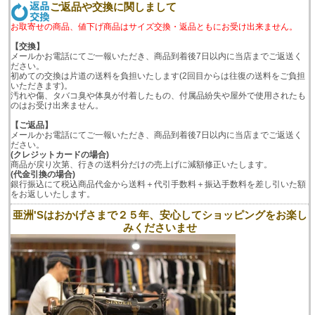
ご返品や交換に関しまして
お取寄せの商品、値下げ商品はサイズ交換・返品ともにお受け出来ません。
【交換】
メールかお電話にてご一報いただき、商品到着後7日以内に当店までご返送く
ださい。
初めての交換は片道の送料を負担いたします(2回目からは往復の送料をご負担
いただきます)。
汚れや傷、タバコ臭や体臭が付着したもの、付属品紛失や屋外で使用されたも
のはお受け出来ません。
【ご返品】
メールかお電話にてご一報いただき、商品到着後7日以内に当店までご返送く
ださい。
(クレジットカードの場合)
商品が戻り次第、行きの送料分だけの売上げに減額修正いたします。
(代金引換の場合)
銀行振込にて税込商品代金から送料＋代引手数料＋振込手数料を差し引いた額
をお返しいたします。
亜洲'Sはおかげさまで２５年、安心してショッピングをお楽し
みくださいませ