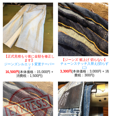
【正式見積もり後に金額を修正し
【ジーンズ 裾上げ 切らない】
ます】
チェーンステッチ入替え(切らず
ジーンズシルエット変更テーパー
に)
ド
3,300円
(本体価格：3,000円 + 消
16,500円
(本体価格：15,000円 +
費税：300円)
消費税：1,500円)