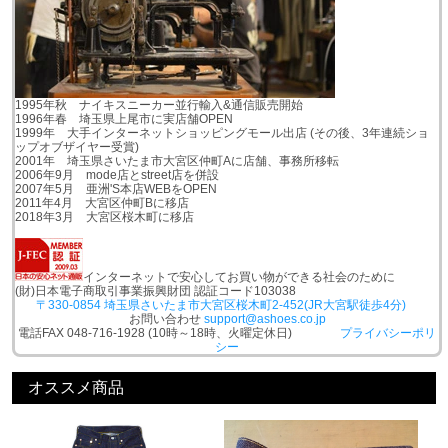
1995年秋 ナイキスニーカー並行輸入&通信販売開始
1996年春 埼玉県上尾市に実店舗OPEN
1999年 大手インターネットショッピングモール出店 (その後、3年連続ショ
ップオブザイヤー受賞)
2001年 埼玉県さいたま市大宮区仲町Aに店舗、事務所移転
2006年9月 mode店とstreet店を併設
2007年5月 亜洲'S本店WEBをOPEN
2011年4月 大宮区仲町Bに移店
2018年3月 大宮区桜木町に移店
インターネットで安心してお買い物ができる社会のために
(財)日本電子商取引事業振興財団 認証コード103038
〒330-0854 埼玉県さいたま市大宮区桜木町2-452(JR大宮駅徒歩4分)
お問い合わせ
support@ashoes.co.jp
電話FAX 048-716-1928 (10時～18時、火曜定休日)
プライバシーポリ
シー
オススメ商品