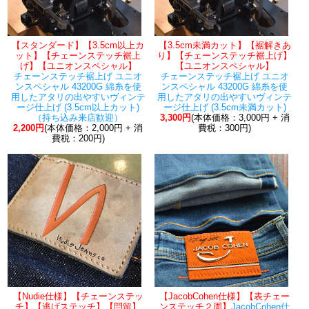
【スタンダード】【3.5cm以上カ
【3.5cm未満カット】【裾解きあ
ット】【チェーンステッチ裾上
り】【チェーンステッチ裾上げ】
げ】【ユニオンスペシャル】
【ユニオンスペシャル】
チェーンステッチ裾上げ ユニオ
チェーンステッチ裾上げ ユニオ
ンスペシャル 43200G 綿糸を使
ンスペシャル 43200G 綿糸を使
用したアタリの出やすいヴィンテ
用したアタリの出やすいヴィンテ
ージ仕上げ (3.5cm以上カット)
ージ仕上げ (3.5cm未満カット)
（持ち込み来店歓迎）
3,300円
(本体価格：3,000円 + 消
2,200円
(本体価格：2,000円 + 消
費税：300円)
費税：200円)
【Nudie仕様】【チェーンステッ
【JacobCohen仕様】【表チェー
チ】【逃げステッチ】【閂留】
ンステッチ２周】
JacobCohen仕