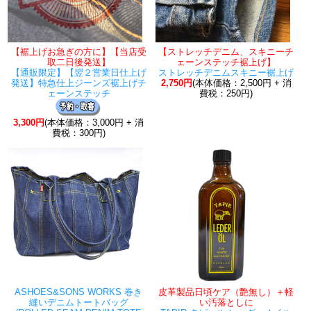
【裾上げお急ぎの方に】【当店受
【ストレッチデニム、スキニーチ
取二日後発送】
ェーンステッチ裾上げ】
【通販限定】【翌２営業日仕上げ
ストレッチデニムスキニー裾上げ
発送】特急仕上ジーンズ裾上げチ
2,750円
(本体価格：2,500円 + 消
ェーンステッチ
費税：250円)
3,300円
(本体価格：3,000円 + 消
費税：300円)
ASHOES&SONS WORKS 巻き
皮革製品日頃ケア（艶無し）＋軽
縫いデニムトートバッグ
い汚落としに