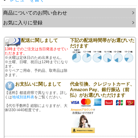
商品についてのお問い合わせ
お気に入りに登録
配送に関しまして
下記の配送時間帯がお選びいた
だけます
13時までのご注文は当日発送させてい
ただきます。
※火曜は定休日のため出来ません。
※土曜、日曜、祝日は12時までになり
ます。
※リペアご用命、予約品、取寄品は除
きます。
お支払いに関しまして
代金引換、クレジットカード、
Amazon Pay、銀行振込（前
【送料】都道府県で異なります。詳し
払）がお選びいただけます
くは
地域別送料表
をご覧ください。
【代引手数料】総額によりますが、大
体\330-\440程度です。