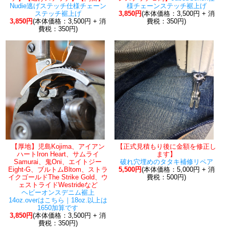
Nudie逃げステッチ仕様チェーン
様チェーンステッチ裾上げ
ステッチ裾上げ
3,850円
(本体価格：3,500円 + 消
3,850円
(本体価格：3,500円 + 消
費税：350円)
費税：350円)
【厚地】児島Kojima、アイアン
【正式見積もり後に金額を修正し
ハートIron Heart、サムライ
ます】
Samurai、鬼Oni、エイトジー
破れ穴埋めのタタキ補修リペア
Eight-G、ブルトムBltom、ストラ
5,500円
(本体価格：5,000円 + 消
イクゴールドThe Strike Gold、ウ
費税：500円)
ェストライドWestrideなど
ヘビーオンスデニム裾上
14oz.overはこちら｜18oz.以上は
1650加算です
3,850円
(本体価格：3,500円 + 消
費税：350円)