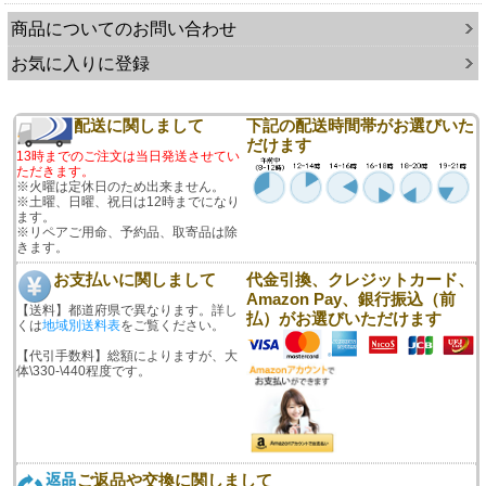
商品についてのお問い合わせ
お気に入りに登録
配送に関しまして
下記の配送時間帯がお選びいた
だけます
13時までのご注文は当日発送させてい
ただきます。
※火曜は定休日のため出来ません。
※土曜、日曜、祝日は12時までになり
ます。
※リペアご用命、予約品、取寄品は除
きます。
お支払いに関しまして
代金引換、クレジットカード、
Amazon Pay、銀行振込（前
【送料】都道府県で異なります。詳し
払）がお選びいただけます
くは
地域別送料表
をご覧ください。
【代引手数料】総額によりますが、大
体\330-\440程度です。
ご返品や交換に関しまして