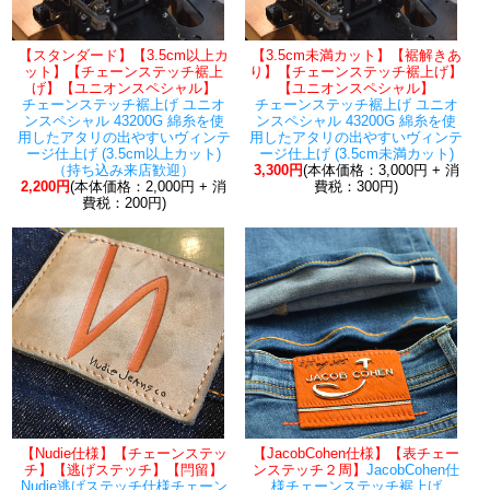
【スタンダード】【3.5cm以上カ
【3.5cm未満カット】【裾解きあ
ット】【チェーンステッチ裾上
り】【チェーンステッチ裾上げ】
げ】【ユニオンスペシャル】
【ユニオンスペシャル】
チェーンステッチ裾上げ ユニオ
チェーンステッチ裾上げ ユニオ
ンスペシャル 43200G 綿糸を使
ンスペシャル 43200G 綿糸を使
用したアタリの出やすいヴィンテ
用したアタリの出やすいヴィンテ
ージ仕上げ (3.5cm以上カット)
ージ仕上げ (3.5cm未満カット)
（持ち込み来店歓迎）
3,300円
(本体価格：3,000円 + 消
2,200円
(本体価格：2,000円 + 消
費税：300円)
費税：200円)
【Nudie仕様】【チェーンステッ
【JacobCohen仕様】【表チェー
チ】【逃げステッチ】【閂留】
ンステッチ２周】
JacobCohen仕
Nudie逃げステッチ仕様チェーン
様チェーンステッチ裾上げ