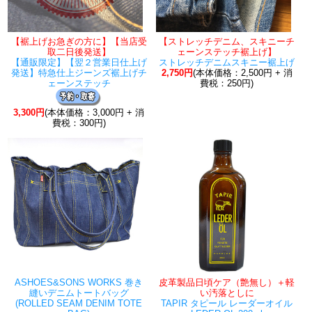
【裾上げお急ぎの方に】【当店受
【ストレッチデニム、スキニーチ
取二日後発送】
ェーンステッチ裾上げ】
【通販限定】【翌２営業日仕上げ
ストレッチデニムスキニー裾上げ
発送】特急仕上ジーンズ裾上げチ
2,750円
(本体価格：2,500円 + 消
ェーンステッチ
費税：250円)
3,300円
(本体価格：3,000円 + 消
費税：300円)
ASHOES&SONS WORKS 巻き
皮革製品日頃ケア（艶無し）＋軽
縫いデニムトートバッグ
い汚落としに
(ROLLED SEAM DENIM TOTE
TAPIR タピール レーダーオイル