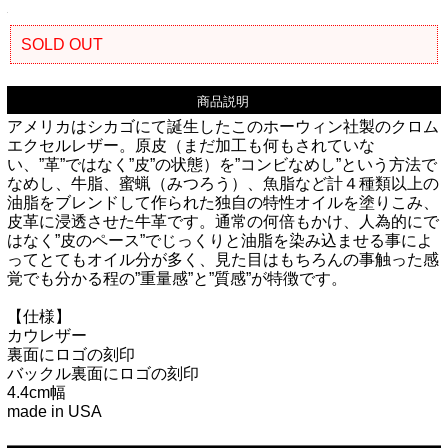
SOLD OUT
商品説明
アメリカはシカゴにて誕生したこのホーウィン社製のクロム
エクセルレザー。原皮（まだ加工も何もされていな
い、”革”ではなく”皮”の状態）を”コンビなめし”という方法で
なめし、牛脂、蜜蝋（みつろう）、魚脂など計４種類以上の
油脂をブレンドして作られた独自の特性オイルを塗りこみ、
皮革に浸透させた牛革です。通常の何倍もかけ、人為的にで
はなく”皮のペース”でじっくりと油脂を染み込ませる事によ
ってとてもオイル分が多く、見た目はもちろんの事触った感
覚でも分かる程の”重量感”と”質感”が特徴です。
【仕様】
カウレザー
裏面にロゴの刻印
バックル裏面にロゴの刻印
4.4cm幅
made in USA