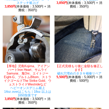
ステッチ裾上げ
3,850円
(本体価格：3,500円 + 消
3,850円
(本体価格：3,500円 + 消
費税：350円)
費税：350円)
【厚地】児島Kojima、アイアン
【正式見積もり後に金額を修正し
ハートIron Heart、サムライ
ます】
Samurai、鬼Oni、エイトジー
破れ穴埋めのタタキ補修リペア
Eight-G、ブルトムBltom、ストラ
5,500円
(本体価格：5,000円 + 消
イクゴールドThe Strike Gold、ウ
費税：500円)
ェストライドWestrideなど
ヘビーオンスデニム裾上
14oz.overはこちら｜18oz.以上は
1650加算です
3,850円
(本体価格：3,500円 + 消
費税：350円)