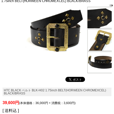
1.75inch BELT(HORWEEN CHROMEXCEL) BLACK/BRASS
HTC BLACK ベルト BLK-H02 1.75inch BELT(HORWEEN CHROMEXCEL)
BLACK/BRASS
39,600円
(本体価格：36,000円 + 消費税：3,600円)
[ 送料込 ]