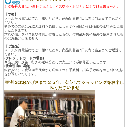
お取寄せの商品、値下げ商品はサイズ交換・返品ともにお受け出来ません。
【交換】
メールかお電話にてご一報いただき、商品到着後7日以内に当店までご返送く
ださい。
初めての交換は片道の送料を負担いたします(2回目からは往復の送料をご負担
いただきます)。
汚れや傷、タバコ臭や体臭が付着したもの、付属品紛失や屋外で使用されたも
のはお受け出来ません。
【ご返品】
メールかお電話にてご一報いただき、商品到着後7日以内に当店までご返送く
ださい。
(クレジットカードの場合)
商品が戻り次第、行きの送料分だけの売上げに減額修正いたします。
(代金引換の場合)
銀行振込にて税込商品代金から送料＋代引手数料＋振込手数料を差し引いた額
をお返しいたします。
亜洲'Sはおかげさまで２５年、安心してショッピングをお楽し
みくださいませ