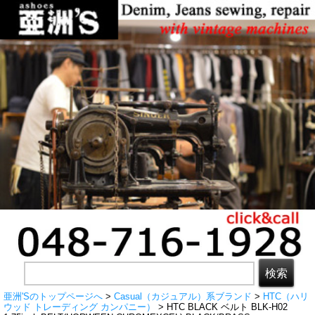
亜洲'Sのトップページへ
>
Casual（カジュアル）系ブランド
>
HTC（ハリ
ウッド トレーディング カンパニー）
> HTC BLACK ベルト BLK-H02