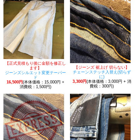
【正式見積もり後に金額を修正し
【ジーンズ 裾上げ 切らない】
ます】
チェーンステッチ入替え(切らず
ジーンズシルエット変更テーパー
に)
ド
3,300円
(本体価格：3,000円 + 消
16,500円
(本体価格：15,000円 +
費税：300円)
消費税：1,500円)