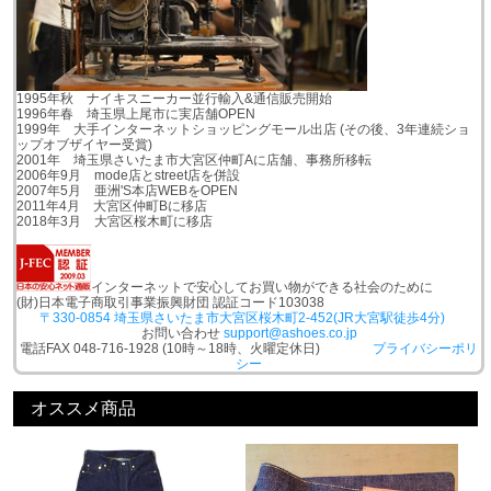
1995年秋 ナイキスニーカー並行輸入&通信販売開始
1996年春 埼玉県上尾市に実店舗OPEN
1999年 大手インターネットショッピングモール出店 (その後、3年連続ショ
ップオブザイヤー受賞)
2001年 埼玉県さいたま市大宮区仲町Aに店舗、事務所移転
2006年9月 mode店とstreet店を併設
2007年5月 亜洲'S本店WEBをOPEN
2011年4月 大宮区仲町Bに移店
2018年3月 大宮区桜木町に移店
インターネットで安心してお買い物ができる社会のために
(財)日本電子商取引事業振興財団 認証コード103038
〒330-0854 埼玉県さいたま市大宮区桜木町2-452(JR大宮駅徒歩4分)
お問い合わせ
support@ashoes.co.jp
電話FAX 048-716-1928 (10時～18時、火曜定休日)
プライバシーポリ
シー
オススメ商品