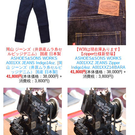
岡山 ジーンズ（井原産ムラ糸セ
【W38は現在庫あります】
ルビッジデニム） 国産 日本製
【zipper仕様新登場】
ASHOES&SONS WORKS
ASHOES&SONS WORKS
A001XX JEANS Indigo14oz. [岡
A001XXZ JEANS Zipper
山 ジーンズ（井原ムラ糸セルビ
Indigo14oz. A001XXZ14IBARA
ッジデニム） 国産 日本製]
41,800円
(本体価格：38,000円 +
41,800円
(本体価格：38,000円 +
消費税：3,800円)
消費税：3,800円)