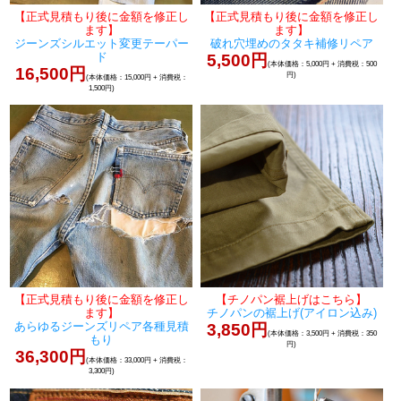
【正式見積もり後に金額を修正し
【正式見積もり後に金額を修正し
ます】
ます】
ジーンズシルエット変更テーパー
破れ穴埋めのタタキ補修リペア
ド
5,500円
(本体価格：5,000円 + 消費税：500
16,500円
円)
(本体価格：15,000円 + 消費税：
1,500円)
【正式見積もり後に金額を修正し
【チノパン裾上げはこちら】
ます】
チノパンの裾上げ(アイロン込み)
あらゆるジーンズリペア各種見積
3,850円
(本体価格：3,500円 + 消費税：350
もり
円)
36,300円
(本体価格：33,000円 + 消費税：
3,300円)