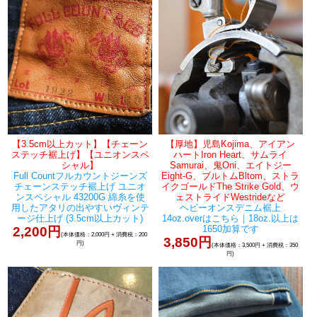
【3.5cm以上カット】【チェーン
【厚地】児島Kojima、アイアン
ステッチ裾上げ】【ユニオンスペ
ハートIron Heart、サムライ
シャル】
Samurai、鬼Oni、エイトジー
Full Countフルカウントジーンズ
Eight-G、ブルトムBltom、ストラ
チェーンステッチ裾上げ ユニオ
イクゴールドThe Strike Gold、ウ
ンスペシャル 43200G 綿糸を使
ェストライドWestrideなど
用したアタリの出やすいヴィンテ
ヘビーオンスデニム裾上
ージ仕上げ (3.5cm以上カット)
14oz.overはこちら｜18oz.以上は
1650加算です
2,200円
(本体価格：2,000円 + 消費税：200
3,850円
円)
(本体価格：3,500円 + 消費税：350
円)