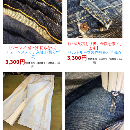
【正式見積もり後に金額を修正し
【ジーンズ 裾上げ 切らない】
ます】
チェーンステッチ入替え(切らず
ベルトループ製作補修と閂留め
に)
3,300円
(本体価格：3,000円 + 消費税：300
3,300円
円)
(本体価格：3,000円 + 消費税：300
円)