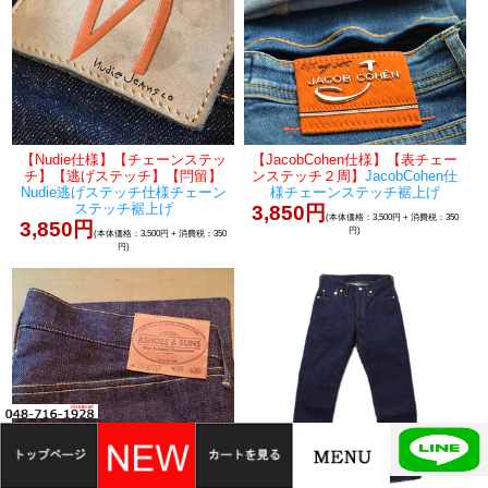
【Nudie仕様】【チェーンステッ
【JacobCohen仕様】【表チェー
チ】【逃げステッチ】【閂留】
ンステッチ２周】
JacobCohen仕
Nudie逃げステッチ仕様チェーン
様チェーンステッチ裾上げ
ステッチ裾上げ
3,850円
(本体価格：3,500円 + 消費税：350
3,850円
円)
(本体価格：3,500円 + 消費税：350
円)