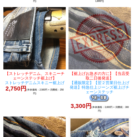
円)
1,800円)
【ストレッチデニム、スキニーチ
【裾上げお急ぎの方に】【当店受
ェーンステッチ裾上げ】
取二日後発送】
ストレッチデニムスキニー裾上げ
【通販限定】【翌２営業日仕上げ
発送】特急仕上ジーンズ裾上げチ
2,750円
(本体価格：2,500円 + 消費税：250
ェーンステッチ
円)
3,300円
(本体価格：3,000円 + 消費税：300
円)