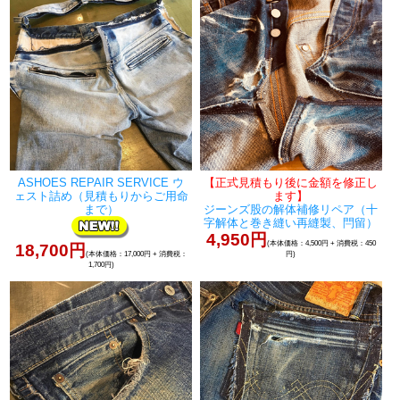
ASHOES REPAIR SERVICE ウ
【正式見積もり後に金額を修正し
ェスト詰め（見積もりからご用命
ます】
まで）
ジーンズ股の解体補修リペア（十
字解体と巻き縫い再縫製、閂留）
4,950円
(本体価格：4,500円 + 消費税：450
18,700円
円)
(本体価格：17,000円 + 消費税：
1,700円)