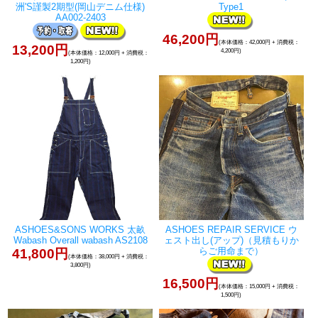
洲'S謹製2期型(岡山デニム仕様)
Type1
AA002-2403
46,200円
(本体価格：42,000円 + 消費税：
13,200円
4,200円)
(本体価格：12,000円 + 消費税：
1,200円)
ASHOES&SONS WORKS 太畝
ASHOES REPAIR SERVICE ウ
Wabash Overall wabash AS2108
ェスト出し(アップ)（見積もりか
らご用命まで）
41,800円
(本体価格：38,000円 + 消費税：
3,800円)
16,500円
(本体価格：15,000円 + 消費税：
1,500円)