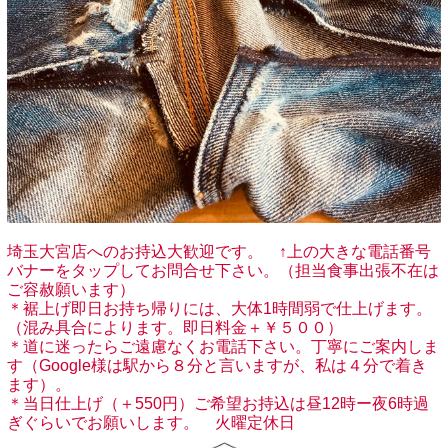
埼玉大宮店へのお持込大歓迎です。 ↑上の大きな電話番号
バナーをタップしてお問合せ下さい。（担当食事出張不在は
ご容赦願います）
＊裾上げ即日お持ち帰りには、大体1時間弱で仕上げます。
（混み具合によります。即日料金＋￥５００）
＊道に迷ったらご遠慮なくお電話下さい。丁寧にご案内しま
す（Google様は駅から８分と言いますが、私は４分で着き
ます）。
＊当日仕上げ（＋550円）ご希望お持込は昼12時ー夜6時過
ぎぐらいでお願いします。 火曜定休日