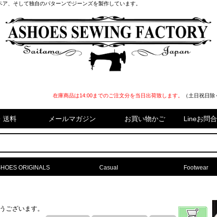
ペア、そして独自のパターンでジーンズを製作しています。
在庫商品は14:00までのご注文分を当日出荷致します。
（土日祝日除
・送料
メールマガジン
お買い物かご
Lineお
HOES ORIGINALS
Casual
Footwear
難うございます。