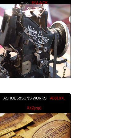
ャル
持込みOK
ASHOES&SUNS WORKS
A001XX,
XXZ(zip)