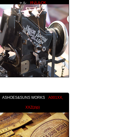
ャル
持込みOK
ASHOES&SUNS WORKS
A001XX,
XXZ(zip)