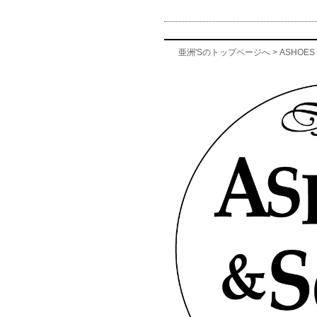
亜洲'Sのトップページへ
>
ASHOES 