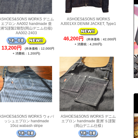
ASHOES&SONS WORKS デニム
ASHOES&SONS WORKS
エプロン AA002 handmade 亜
AJ001XX DENIM JACKET, Type1
洲'S謹製2期型(岡山デニム仕様)
AA002-2403
46,200円
(本体価格：42,000円
+ 消費税：4,200円)
13,200円
(本体価格：12,000円
+ 消費税：1,200円)
ASHOES&SONS WORKS ウォバ
ASHOES&SONS WORKS デニム
ッシュエプロン handmade
エプロン handmade 亜洲’Ｓ謹製
10oz.wabash stripe
（岡山デニム仕様）