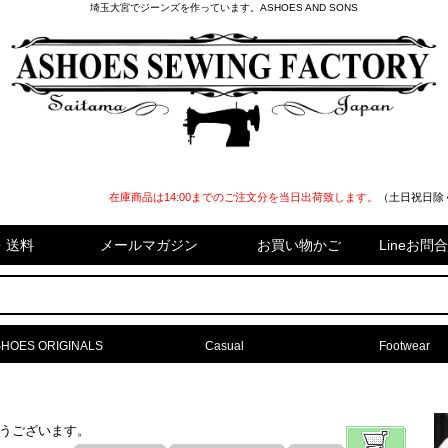
埼玉大宮でジーンズを作っています。ASHOES AND SONS
在庫商品は14:00までのご注文分を当日出荷致します。
（土日祝日除
・送料
メールマガジン
お買い物かご
Lineお
HOES ORIGINALS
Casual
Footwear
難うございます。