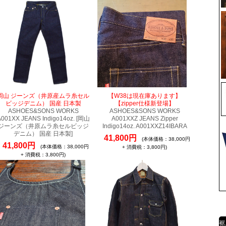
岡山 ジーンズ（井原産ムラ糸セル
【W38は現在庫あります】
ビッジデニム） 国産 日本製
【zipper仕様新登場】
ASHOES&SONS WORKS
ASHOES&SONS WORKS
A001XX JEANS Indigo14oz. [岡山
A001XXZ JEANS Zipper
ジーンズ（井原ムラ糸セルビッジ
Indigo14oz. A001XXZ14IBARA
デニム） 国産 日本製]
41,800円
(本体価格：38,000円
41,800円
(本体価格：38,000円
+ 消費税：3,800円)
+ 消費税：3,800円)
裾