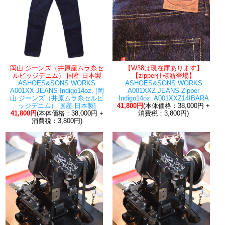
岡山 ジーンズ（井原産ムラ糸セ
【W38は現在庫あります】
ルビッジデニム） 国産 日本製
【zipper仕様新登場】
ASHOES&SONS WORKS
ASHOES&SONS WORKS
A001XX JEANS Indigo14oz. [岡
A001XXZ JEANS Zipper
山 ジーンズ（井原ムラ糸セルビ
Indigo14oz. A001XXZ14IBARA
ッジデニム） 国産 日本製]
41,800円
(本体価格：38,000円 +
41,800円
(本体価格：38,000円 +
消費税：3,800円)
消費税：3,800円)