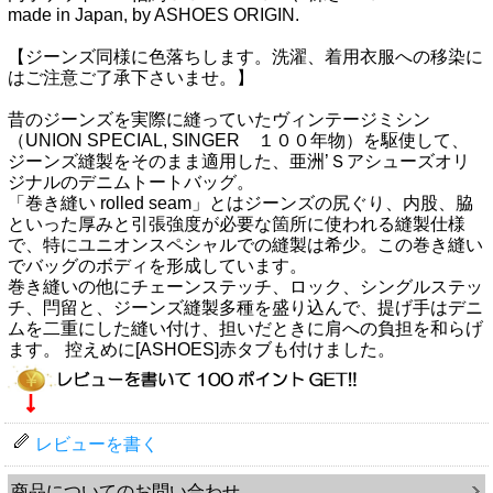
made in Japan, by ASHOES ORIGIN.
【ジーンズ同様に色落ちします。洗濯、着用衣服への移染に
はご注意ご了承下さいませ。】
昔のジーンズを実際に縫っていたヴィンテージミシン
（UNION SPECIAL, SINGER １００年物）を駆使して、
ジーンズ縫製をそのまま適用した、亜洲’Ｓアシューズオリ
ジナルのデニムトートバッグ。
「巻き縫い rolled seam」とはジーンズの尻ぐり、内股、脇
といった厚みと引張強度が必要な箇所に使われる縫製仕様
で、特にユニオンスペシャルでの縫製は希少。この巻き縫い
でバッグのボディを形成しています。
巻き縫いの他にチェーンステッチ、ロック、シングルステッ
チ、閂留と、ジーンズ縫製多種を盛り込んで、提げ手はデニ
ムを二重にした縫い付け、担いだときに肩への負担を和らげ
ます。 控えめに[ASHOES]赤タブも付けました。
レビューを書く
商品についてのお問い合わせ