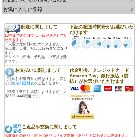
お気に入りに登録
配送に関しまして
下記の配送時間帯がお選びいた
だけます
13時までのご注文は当日発送させてい
ただきます。
※火曜は定休日のため出来ません。
※土曜、日曜、祝日は12時までになり
ます。
※リペアご用命、予約品、取寄品は除
きます。
お支払いに関しまして
代金引換、クレジットカード、
Amazon Pay、銀行振込（前
【送料】都道府県で異なります。詳し
払）がお選びいただけます
くは
地域別送料表
をご覧ください。
【代引手数料】総額によりますが、大
体\330-\440程度です。
ご返品や交換に関しまして
お取寄せの商品、値下げ商品はサイズ交換・返品ともにお受け出来ません。