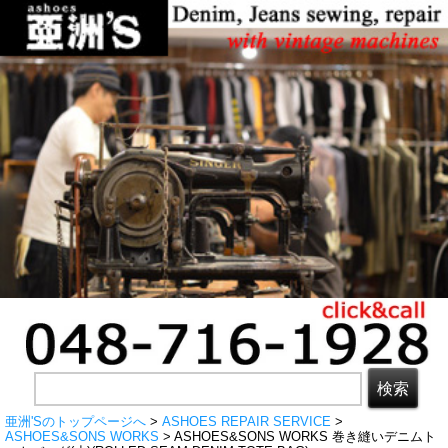
亜洲'Sのトップページへ
>
ASHOES REPAIR SERVICE
>
ASHOES&SONS WORKS
> ASHOES&SONS WORKS 巻き縫いデニムト