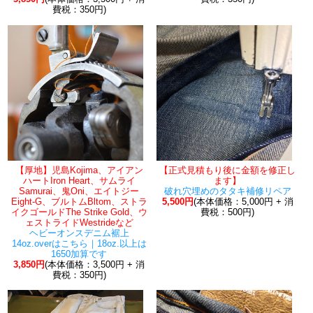
費税：350円)
【厚地】児島Kojima、アイアン
【正式見積もり後に金額を修正し
ハートIron Heart、サムライ
ます】
Samurai、鬼Oni、エイトジー
破れ穴埋めのタタキ補修リペア
Eight-G、ブルトムBltom、ストラ
5,500円
(本体価格：5,000円 + 消
イクゴールドThe Strike Gold、ウ
費税：500円)
ェストライドWestrideなど
ヘビーオンスデニム裾上
14oz.overはこちら｜18oz.以上は
1650加算です
3,850円
(本体価格：3,500円 + 消
費税：350円)