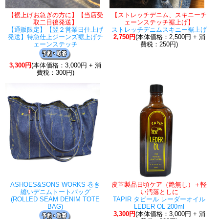
【裾上げお急ぎの方に】【当店受
【ストレッチデニム、スキニーチ
取二日後発送】
ェーンステッチ裾上げ】
【通販限定】【翌２営業日仕上げ
ストレッチデニムスキニー裾上げ
発送】特急仕上ジーンズ裾上げチ
2,750円
(本体価格：2,500円 + 消
ェーンステッチ
費税：250円)
3,300円
(本体価格：3,000円 + 消
費税：300円)
ASHOES&SONS WORKS 巻き
皮革製品日頃ケア（艶無し）＋軽
縫いデニムトートバッグ
い汚落としに
(ROLLED SEAM DENIM TOTE
TAPIR タピール レーダーオイル
BAG)
LEDER OL 200ml
3,300円
(本体価格：3,000円 + 消