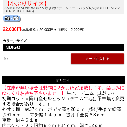
【小ぶりサイズ】
ASHOES&SONS WORKS 巻き縫いデニムトートバッグ(小)(ROLLED SEAM
DENIM TOTE BAG)
22,000円
(本体価格：20,000円 + 消費税：2,000円)
カラー／サイズ
INDIGO
free
商品説明
【在庫が無い場合は製作に２か月ほど頂戴します。楽しみに
ゆっくりお待ち下さいませ。】
生地：デニム（未洗い）。
初期ロット＝岡山産セルビッジ（デニム生地は予告無く変更
する場合があります。）
外寸：横 約37ｃｍ ボディ高さ28ｃｍ（提げ手まで総高
さ61ｃｍ） マチ幅１４ｃｍ 提げ手全長６3ｃｍ
重量 約４６１ｇ
内ポケット２：幅約９ｃｍ＋14ｃｍ、深さ12ｃｍ