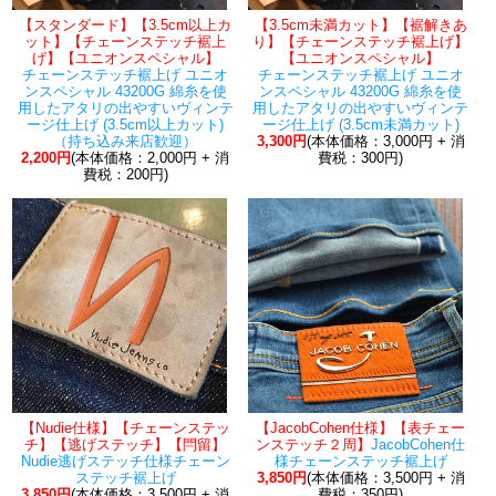
【スタンダード】【3.5cm以上カ
【3.5cm未満カット】【裾解きあ
ット】【チェーンステッチ裾上
り】【チェーンステッチ裾上げ】
げ】【ユニオンスペシャル】
【ユニオンスペシャル】
チェーンステッチ裾上げ ユニオ
チェーンステッチ裾上げ ユニオ
ンスペシャル 43200G 綿糸を使
ンスペシャル 43200G 綿糸を使
用したアタリの出やすいヴィンテ
用したアタリの出やすいヴィンテ
ージ仕上げ (3.5cm以上カット)
ージ仕上げ (3.5cm未満カット)
（持ち込み来店歓迎）
3,300円
(本体価格：3,000円 + 消
2,200円
(本体価格：2,000円 + 消
費税：300円)
費税：200円)
【Nudie仕様】【チェーンステッ
【JacobCohen仕様】【表チェー
チ】【逃げステッチ】【閂留】
ンステッチ２周】
JacobCohen仕
Nudie逃げステッチ仕様チェーン
様チェーンステッチ裾上げ
ステッチ裾上げ
3,850円
(本体価格：3,500円 + 消
3,850円
(本体価格：3,500円 + 消
費税：350円)