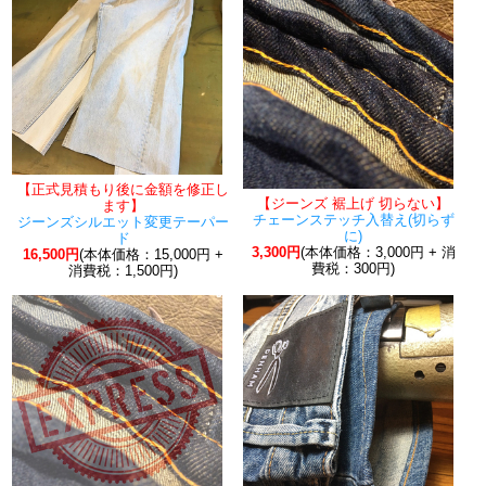
【正式見積もり後に金額を修正し
【ジーンズ 裾上げ 切らない】
ます】
チェーンステッチ入替え(切らず
ジーンズシルエット変更テーパー
に)
ド
3,300円
(本体価格：3,000円 + 消
16,500円
(本体価格：15,000円 +
費税：300円)
消費税：1,500円)