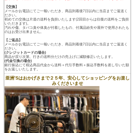
【交換】
メールかお電話にてご一報いただき、商品到着後7日以内に当店までご返送く
ださい。
初めての交換は片道の送料を負担いたします(2回目からは往復の送料をご負担
いただきます)。
汚れや傷、タバコ臭や体臭が付着したもの、付属品紛失や屋外で使用されたも
のはお受け出来ません。
【ご返品】
メールかお電話にてご一報いただき、商品到着後7日以内に当店までご返送く
ださい。
(クレジットカードの場合)
商品が戻り次第、行きの送料分だけの売上げに減額修正いたします。
(代金引換の場合)
銀行振込にて税込商品代金から送料＋代引手数料＋振込手数料を差し引いた額
をお返しいたします。
亜洲'Sはおかげさまで２５年、安心してショッピングをお楽し
みくださいませ