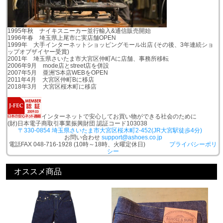
1995年秋 ナイキスニーカー並行輸入&通信販売開始
1996年春 埼玉県上尾市に実店舗OPEN
1999年 大手インターネットショッピングモール出店 (その後、3年連続ショ
ップオブザイヤー受賞)
2001年 埼玉県さいたま市大宮区仲町Aに店舗、事務所移転
2006年9月 mode店とstreet店を併設
2007年5月 亜洲'S本店WEBをOPEN
2011年4月 大宮区仲町Bに移店
2018年3月 大宮区桜木町に移店
インターネットで安心してお買い物ができる社会のために
(財)日本電子商取引事業振興財団 認証コード103038
〒330-0854 埼玉県さいたま市大宮区桜木町2-452(JR大宮駅徒歩4分)
お問い合わせ
support@ashoes.co.jp
電話FAX 048-716-1928 (10時～18時、火曜定休日)
プライバシーポリ
シー
オススメ商品