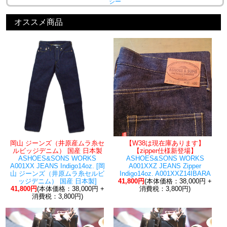
シー
オススメ商品
岡山 ジーンズ（井原産ムラ糸セ
【W38は現在庫あります】
ルビッジデニム） 国産 日本製
【zipper仕様新登場】
ASHOES&SONS WORKS
ASHOES&SONS WORKS
A001XX JEANS Indigo14oz. [岡
A001XXZ JEANS Zipper
山 ジーンズ（井原ムラ糸セルビ
Indigo14oz. A001XXZ14IBARA
ッジデニム） 国産 日本製]
41,800円
(本体価格：38,000円 +
41,800円
(本体価格：38,000円 +
消費税：3,800円)
消費税：3,800円)