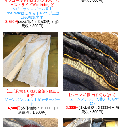
イクゴールドThe Strike Gold、ウ
費税：500円)
ェストライドWestrideなど
ヘビーオンスデニム裾上
14oz.overはこちら｜18oz.以上は
1650加算です
3,850円
(本体価格：3,500円 + 消
費税：350円)
【正式見積もり後に金額を修正し
【ジーンズ 裾上げ 切らない】
ます】
チェーンステッチ入替え(切らず
ジーンズシルエット変更テーパー
に)
ド
3,300円
(本体価格：3,000円 + 消
16,500円
(本体価格：15,000円 +
費税：300円)
消費税：1,500円)