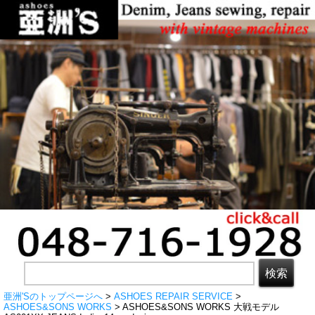
亜洲'Sのトップページへ
>
ASHOES REPAIR SERVICE
>
ASHOES&SONS WORKS
> ASHOES&SONS WORKS 大戦モデル