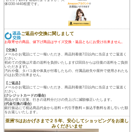
体\330-\440程度です。
ご返品や交換に関しまして
お取寄せの商品、値下げ商品はサイズ交換・返品ともにお受け出来ません。
【交換】
メールかお電話にてご一報いただき、商品到着後7日以内に当店までご返送く
ださい。
初めての交換は片道の送料を負担いたします(2回目からは往復の送料をご負担
いただきます)。
汚れや傷、タバコ臭や体臭が付着したもの、付属品紛失や屋外で使用されたも
のはお受け出来ません。
【ご返品】
メールかお電話にてご一報いただき、商品到着後7日以内に当店までご返送く
ださい。
(クレジットカードの場合)
商品が戻り次第、行きの送料分だけの売上げに減額修正いたします。
(代金引換の場合)
銀行振込にて税込商品代金から送料＋代引手数料＋振込手数料を差し引いた額
をお返しいたします。
亜洲'Sはおかげさまで２５年、安心してショッピングをお楽し
みくださいませ