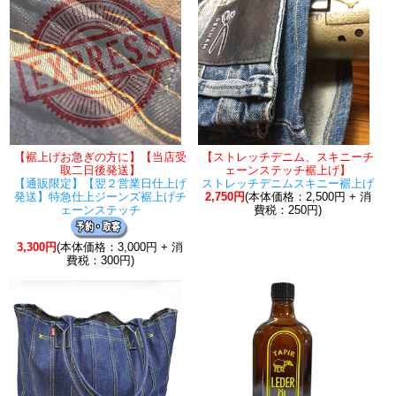
【裾上げお急ぎの方に】【当店受
【ストレッチデニム、スキニーチ
取二日後発送】
ェーンステッチ裾上げ】
【通販限定】【翌２営業日仕上げ
ストレッチデニムスキニー裾上げ
発送】特急仕上ジーンズ裾上げチ
2,750円
(本体価格：2,500円 + 消
ェーンステッチ
費税：250円)
3,300円
(本体価格：3,000円 + 消
費税：300円)