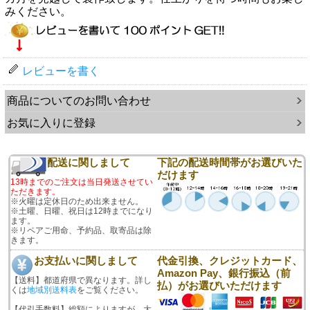
みください。
レビューを書く
商品についてのお問い合わせ
お気に入りに登録
配送に関しまして
下記の配送時間帯がお選びいた
だけます
13時までのご注文は当日発送させてい
ただきます。
※火曜は定休日のため出来ません。
※土曜、日曜、祝日は12時までになり
ます。
※リペアご用命、予約品、取寄品は除
きます。
お支払いに関しまして
代金引換、クレジットカード、
Amazon Pay、銀行振込（前
【送料】都道府県で異なります。詳し
払）がお選びいただけます
くは
地域別送料表
をご覧ください。
【代引手数料】総額によりますが、大