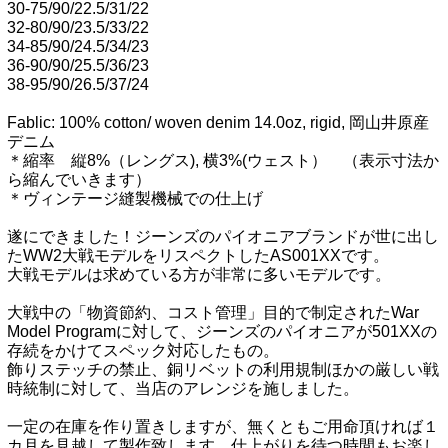
30-75/90/22.5/31/22
32-80/90/23.5/33/22
34-85/90/24.5/34/23
36-90/90/25.5/36/23
38-95/90/26.5/37/24
Fablic: 100% cotton/ woven denim 14.0oz, rigid, 岡山井原産
デニム
＊縮率 縦8%（レングス), 横3%(ウェスト） （表示寸法か
ら縮んでいきます）
＊ヴィンテージ縫製機械での仕上げ
遂にできました！ジーンズのパイオニアブランドが世に出し
たWW2大戦モデルをリスペクトしたAS001XXです。
大戦モデルは求めている方が非常に多いモデルです。
大戦中の「物資節約、コスト管理」目的で制定されたWar
Model Programに対して、ジーンズのパイオニアが501XXの
存続をかけてスペック対応したもの。
飾りステッチの禁止、銅リベットの利用規制ほかの厳しい戦
時統制に対して、当店のアレンジを施しました。
一定の在庫を作り置きしますが、無くともご用命頂ければ１
カ月を見越して製作致します。仕上がりを待つ時間もお楽し