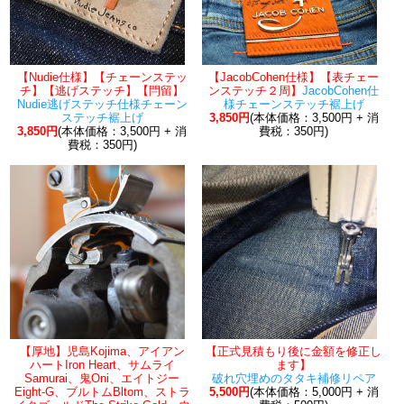
【Nudie仕様】【チェーンステッ
【JacobCohen仕様】【表チェー
チ】【逃げステッチ】【閂留】
ンステッチ２周】
JacobCohen仕
Nudie逃げステッチ仕様チェーン
様チェーンステッチ裾上げ
ステッチ裾上げ
3,850円
(本体価格：3,500円 + 消
3,850円
(本体価格：3,500円 + 消
費税：350円)
費税：350円)
【厚地】児島Kojima、アイアン
【正式見積もり後に金額を修正し
ハートIron Heart、サムライ
ます】
Samurai、鬼Oni、エイトジー
破れ穴埋めのタタキ補修リペア
Eight-G、ブルトムBltom、ストラ
5,500円
(本体価格：5,000円 + 消