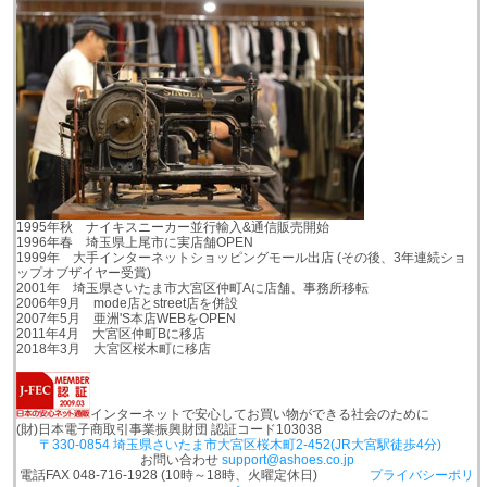
1995年秋 ナイキスニーカー並行輸入&通信販売開始
1996年春 埼玉県上尾市に実店舗OPEN
1999年 大手インターネットショッピングモール出店 (その後、3年連続ショ
ップオブザイヤー受賞)
2001年 埼玉県さいたま市大宮区仲町Aに店舗、事務所移転
2006年9月 mode店とstreet店を併設
2007年5月 亜洲'S本店WEBをOPEN
2011年4月 大宮区仲町Bに移店
2018年3月 大宮区桜木町に移店
インターネットで安心してお買い物ができる社会のために
(財)日本電子商取引事業振興財団 認証コード103038
〒330-0854 埼玉県さいたま市大宮区桜木町2-452(JR大宮駅徒歩4分)
お問い合わせ
support@ashoes.co.jp
電話FAX 048-716-1928 (10時～18時、火曜定休日)
プライバシーポリ