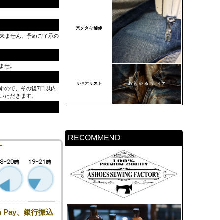
穴タタキ補修
出来ません。予めご了承の
ませ。
リペアリスト
すので、その後7日以内
いただきます。
RECOMMEND
す
 Pay、銀行振込