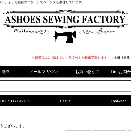
ペア、そして独自のパターンでジーンズを製作しています。
在庫商品は14:00までのご注文分を当日出荷致します。
（土日祝日除
・送料
メールマガジン
お買い物かご
Lineお
HOES ORIGINALS
Casual
Footwear
難うございます。