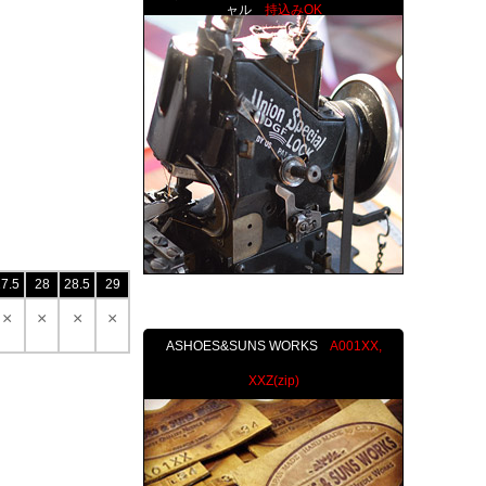
ャル
持込みOK
7.5
28
28.5
29
×
×
×
×
ASHOES&SUNS WORKS
A001XX,
XXZ(zip)