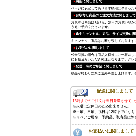
■
納期に関しまして
ページに表記してあります納期は早まった
■
お取寄せ商品のご注文方法に関しまして
お取寄せ商品は1点1点、別々のお買い物
うえご予約くださいませ。
■
途中キャンセル、返品、サイズ交換に関
キャンセル、返品はお断り致しております
■
お支払いに関しまして
代金引換の場合は商品入荷後にご一報差し
にお振込みいただき発送となります。クレ
■
配送日時のご希望に関しまして
検品が終わり次第ご連絡を差し上げます。
配送に関しまして
13時までのご注文は当日発送させてい
※火曜は定休日のため出来ません。
※土曜、日曜、祝日は12時までになり
※リペアご用命、予約品、取寄品は除
お支払いに関しまして