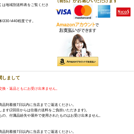
（前払）がお選びいただけます
くは
地域別送料表
をご覧くださ
30-\440程度です。
関しまして
交換・返品ともにお受け出来ません。
商品到着後7日以内に当店までご返送ください。
ます(2回目からは往復の送料をご負担いただきます)。
もの、付属品紛失や屋外で使用されたものはお受け出来ません。
商品到着後7日以内に当店までご返送ください。