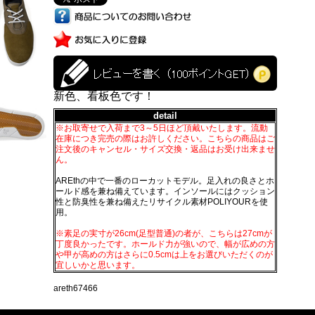
新色、看板色です！
detail
※お取寄せで入荷まで3～5日ほど頂戴いたします。流動
在庫につき完売の際はお許しください。こちらの商品はご
注文後のキャンセル・サイズ交換・返品はお受け出来ませ
ん。
AREthの中で一番のローカットモデル。足入れの良さとホ
ールド感を兼ね備えています。インソールにはクッション
性と防臭性を兼ね備えたリサイクル素材POLIYOURを使
用。
※素足の実寸が26cm(足型普通)の者が、こちらは27cmが
丁度良かったです。ホールド力が強いので、幅が広めの方
や甲が高めの方はさらに0.5cmは上をお選びいただくのが
宜しいかと思います。
areth67466