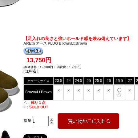
【足入れの良さと強いホールド感を兼ね備えています】
AREth アース PLUG Brown/Lt.Brown
13,750円
(本体価格：12,500円 + 消費税：1,250円)
[ 送料込 ]
23.5
24
24.5
25
25.5
26
26.5
27
2
カラー＼サイズ
×
×
×
×
×
×
×
Brown/Lt.Brown
△
△：
残り１点
×：
SOLD OUT
数量