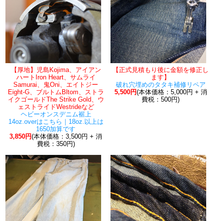
【厚地】児島Kojima、アイアン
【正式見積もり後に金額を修正し
ハートIron Heart、サムライ
ます】
Samurai、鬼Oni、エイトジー
破れ穴埋めのタタキ補修リペア
Eight-G、ブルトムBltom、ストラ
5,500円
(本体価格：5,000円 + 消
イクゴールドThe Strike Gold、ウ
費税：500円)
ェストライドWestrideなど
ヘビーオンスデニム裾上
14oz.overはこちら｜18oz.以上は
1650加算です
3,850円
(本体価格：3,500円 + 消
費税：350円)