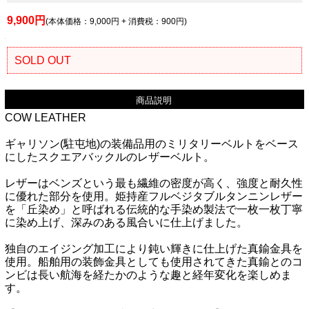
9,900円
(本体価格：9,000円 + 消費税：900円)
SOLD OUT
商品説明
COW LEATHER
ギャリソン(駐屯地)の装備品用のミリタリーベルトをベース
にしたスクエアバックルのレザーベルト。
レザーはベンズという最も繊維の密度が高く、強度と耐久性
に優れた部分を使用。姫持産フルベジタブルタンニンレザー
を「丘染め」と呼ばれる伝統的な手染め製法で一枚一枚丁寧
に染め上げ、深みのある風合いに仕上げました。
独自のエイジング加工により鈍い輝きに仕上げた真鍮金具を
使用。船舶用の装飾金具としても使用されてきた真鍮とのコ
ンビは長い航海を経たかのような趣と経年変化を楽しめま
す。