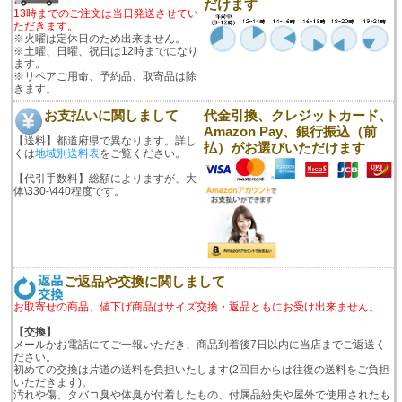
だけます
13時までのご注文は当日発送させてい
ただきます。
※火曜は定休日のため出来ません。
※土曜、日曜、祝日は12時までになり
ます。
※リペアご用命、予約品、取寄品は除
きます。
お支払いに関しまして
代金引換、クレジットカード、
Amazon Pay、銀行振込（前
【送料】都道府県で異なります。詳し
払）がお選びいただけます
くは
地域別送料表
をご覧ください。
【代引手数料】総額によりますが、大
体\330-\440程度です。
ご返品や交換に関しまして
お取寄せの商品、値下げ商品はサイズ交換・返品ともにお受け出来ません。
【交換】
メールかお電話にてご一報いただき、商品到着後7日以内に当店までご返送く
ださい。
初めての交換は片道の送料を負担いたします(2回目からは往復の送料をご負担
いただきます)。
汚れや傷、タバコ臭や体臭が付着したもの、付属品紛失や屋外で使用されたも