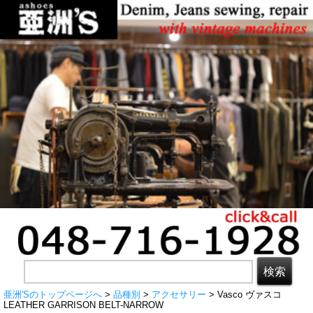
亜洲'Sのトップページへ
>
品種別
>
アクセサリー
> Vasco ヴァスコ
LEATHER GARRISON BELT-NARROW