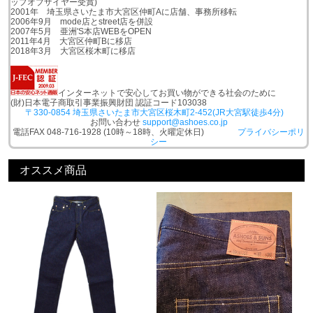
ップオブザイヤー受賞)
2001年 埼玉県さいたま市大宮区仲町Aに店舗、事務所移転
2006年9月 mode店とstreet店を併設
2007年5月 亜洲'S本店WEBをOPEN
2011年4月 大宮区仲町Bに移店
2018年3月 大宮区桜木町に移店
インターネットで安心してお買い物ができる社会のために
(財)日本電子商取引事業振興財団 認証コード103038
〒330-0854 埼玉県さいたま市大宮区桜木町2-452(JR大宮駅徒歩4分)
お問い合わせ
support@ashoes.co.jp
電話FAX 048-716-1928 (10時～18時、火曜定休日)
プライバシーポリ
シー
オススメ商品