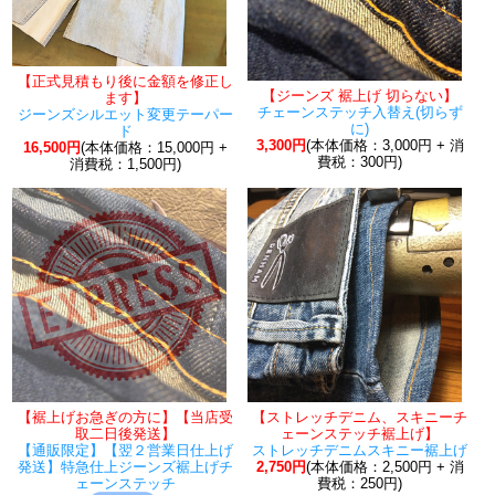
【正式見積もり後に金額を修正し
【ジーンズ 裾上げ 切らない】
ます】
チェーンステッチ入替え(切らず
ジーンズシルエット変更テーパー
に)
ド
3,300円
(本体価格：3,000円 + 消
16,500円
(本体価格：15,000円 +
費税：300円)
消費税：1,500円)
【裾上げお急ぎの方に】【当店受
【ストレッチデニム、スキニーチ
取二日後発送】
ェーンステッチ裾上げ】
【通販限定】【翌２営業日仕上げ
ストレッチデニムスキニー裾上げ
発送】特急仕上ジーンズ裾上げチ
2,750円
(本体価格：2,500円 + 消
ェーンステッチ
費税：250円)