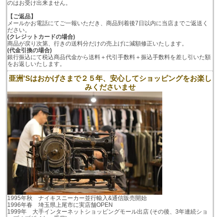
のはお受け出来ません。
【ご返品】
メールかお電話にてご一報いただき、商品到着後7日以内に当店までご返送く
ださい。
(クレジットカードの場合)
商品が戻り次第、行きの送料分だけの売上げに減額修正いたします。
(代金引換の場合)
銀行振込にて税込商品代金から送料＋代引手数料＋振込手数料を差し引いた額
をお返しいたします。
亜洲'Sはおかげさまで２５年、安心してショッピングをお楽し
みくださいませ
1995年秋 ナイキスニーカー並行輸入&通信販売開始
1996年春 埼玉県上尾市に実店舗OPEN
1999年 大手インターネットショッピングモール出店 (その後、3年連続ショ