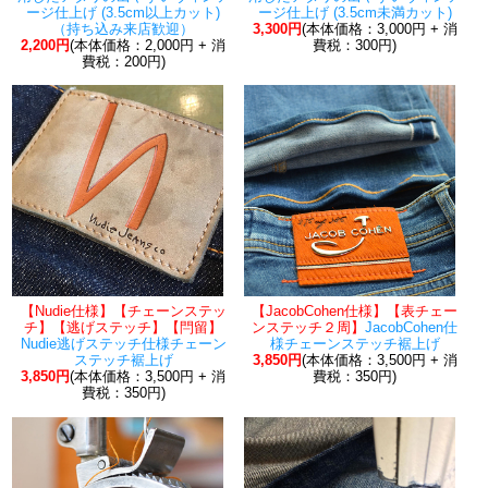
ージ仕上げ (3.5cm以上カット)
ージ仕上げ (3.5cm未満カット)
（持ち込み来店歓迎）
3,300円
(本体価格：3,000円 + 消
2,200円
(本体価格：2,000円 + 消
費税：300円)
費税：200円)
【Nudie仕様】【チェーンステッ
【JacobCohen仕様】【表チェー
チ】【逃げステッチ】【閂留】
ンステッチ２周】
JacobCohen仕
Nudie逃げステッチ仕様チェーン
様チェーンステッチ裾上げ
ステッチ裾上げ
3,850円
(本体価格：3,500円 + 消
3,850円
(本体価格：3,500円 + 消
費税：350円)
費税：350円)