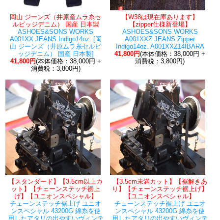
岡山 ジーンズ（井原産ムラ糸セ
【W38は現在庫あります】
ルビッジデニム） 国産 日本製
【zipper仕様新登場】
ASHOES&SONS WORKS
ASHOES&SONS WORKS
A001XX JEANS Indigo14oz. [岡
A001XXZ JEANS Zipper
山 ジーンズ（井原ムラ糸セルビ
Indigo14oz. A001XXZ14IBARA
ッジデニム） 国産 日本製]
41,800円
(本体価格：38,000円 +
41,800円
(本体価格：38,000円 +
消費税：3,800円)
消費税：3,800円)
【スタンダード】【3.5cm以上カ
【3.5cm未満カット】【裾解きあ
ット】【チェーンステッチ裾上
り】【チェーンステッチ裾上げ】
げ】【ユニオンスペシャル】
【ユニオンスペシャル】
チェーンステッチ裾上げ ユニオ
チェーンステッチ裾上げ ユニオ
ンスペシャル 43200G 綿糸を使
ンスペシャル 43200G 綿糸を使
用したアタリの出やすいヴィンテ
用したアタリの出やすいヴィンテ