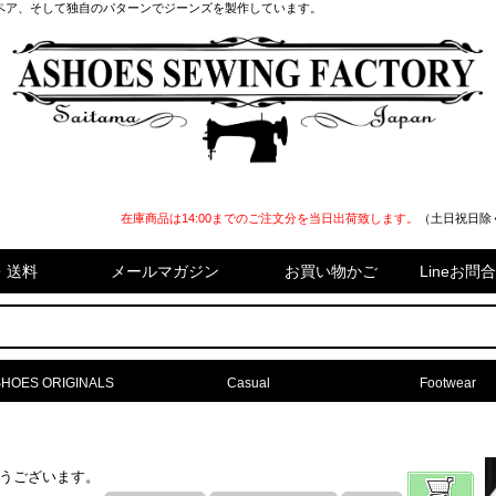
ペア、そして独自のパターンでジーンズを製作しています。
在庫商品は14:00までのご注文分を当日出荷致します。
（土日祝日除
・送料
メールマガジン
お買い物かご
Lineお
HOES ORIGINALS
Casual
Footwear
難うございます。