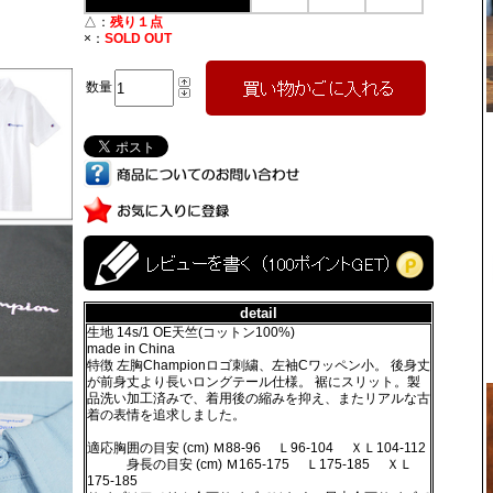
△：
残り１点
×：
SOLD OUT
数量
detail
生地 14s/1 OE天竺(コットン100%)
made in China
特徴 左胸Championロゴ刺繍、左袖Cワッペン小。 後身丈
が前身丈より長いロングテール仕様。 裾にスリット。製
品洗い加工済みで、着用後の縮みを抑え、またリアルな古
着の表情を追求しました。
適応胸囲の目安 (cm) Ｍ88-96 Ｌ96-104 ＸＬ104-112
身長の目安 (cm) Ｍ165-175 Ｌ175-185 ＸＬ
175-185