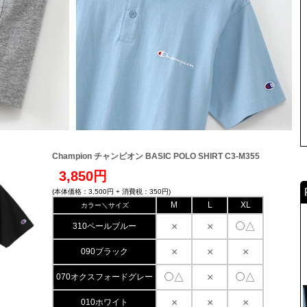
Champion チャンピオン BASIC POLO SHIRT C3-M355
3,850円
(本体価格：3,500円 + 消費税：350円)
M
L
XL
カラー＼サイズ
×
×
△
310ペールブルー
×
×
×
090ブラック
△
×
△
070オクスフォードグレー
×
×
×
010ホワイト