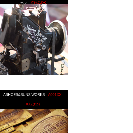
ャル
持込みOK
ASHOES&SUNS WORKS
A001XX,
XXZ(zip)