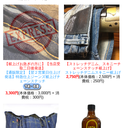
【裾上げお急ぎの方に】【当店受
【ストレッチデニム、スキニーチ
取二日後発送】
ェーンステッチ裾上げ】
【通販限定】【翌２営業日仕上げ
ストレッチデニムスキニー裾上げ
発送】特急仕上ジーンズ裾上げチ
2,750円
(本体価格：2,500円 + 消
ェーンステッチ
費税：250円)
3,300円
(本体価格：3,000円 + 消
費税：300円)