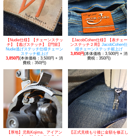
【Nudie仕様】【チェーンステッ
【JacobCohen仕様】【表チェー
チ】【逃げステッチ】【閂留】
ンステッチ２周】
JacobCohen仕
Nudie逃げステッチ仕様チェーン
様チェーンステッチ裾上げ
ステッチ裾上げ
3,850円
(本体価格：3,500円 + 消
3,850円
(本体価格：3,500円 + 消
費税：350円)
費税：350円)
【厚地】児島Kojima、アイアン
【正式見積もり後に金額を修正し