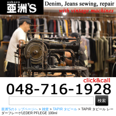
亜洲'Sのトップページへ
>
雑貨
>
TAPIR タピール
> TAPIR タピール レー
ダーフレーゲLEDER PFLEGE 100ml