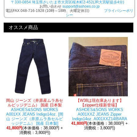
〒330-0854 埼玉県さいたま市大宮区桜木町2-452(JR大宮駅徒歩4分)
お問い合わせ
support@ashoes.co.jp
電話FAX 048-716-1928 (10時～18時、火曜定休日)
プライバシーポリ
シー
オススメ商品
岡山 ジーンズ（井原産ムラ糸セ
【W38は現在庫あります】
ルビッジデニム） 国産 日本製
【zipper仕様新登場】
ASHOES&SONS WORKS
ASHOES&SONS WORKS
A001XX JEANS Indigo14oz. [岡
A001XXZ JEANS Zipper
山 ジーンズ（井原ムラ糸セルビ
Indigo14oz. A001XXZ14IBARA
ッジデニム） 国産 日本製]
41,800円
(本体価格：38,000円 +
41,800円
(本体価格：38,000円 +
消費税：3,800円)
消費税：3,800円)