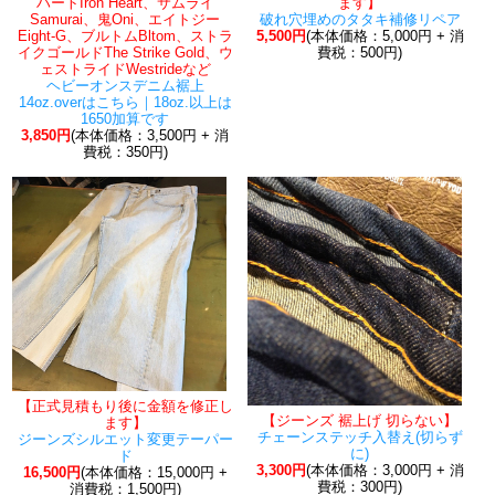
ハートIron Heart、サムライ
ます】
Samurai、鬼Oni、エイトジー
破れ穴埋めのタタキ補修リペア
Eight-G、ブルトムBltom、ストラ
5,500円
(本体価格：5,000円 + 消
イクゴールドThe Strike Gold、ウ
費税：500円)
ェストライドWestrideなど
ヘビーオンスデニム裾上
14oz.overはこちら｜18oz.以上は
1650加算です
3,850円
(本体価格：3,500円 + 消
費税：350円)
【正式見積もり後に金額を修正し
【ジーンズ 裾上げ 切らない】
ます】
チェーンステッチ入替え(切らず
ジーンズシルエット変更テーパー
に)
ド
3,300円
(本体価格：3,000円 + 消
16,500円
(本体価格：15,000円 +
費税：300円)
消費税：1,500円)