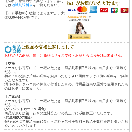
【送料】都道府県で異なります。詳し
払）がお選びいただけます
くは
地域別送料表
をご覧ください。
【代引手数料】総額によりますが、大
体\330-\440程度です。
ご返品や交換に関しまして
お取寄せの商品、値下げ商品はサイズ交換・返品ともにお受け出来ません。
【交換】
メールかお電話にてご一報いただき、商品到着後7日以内に当店までご返送く
ださい。
初めての交換は片道の送料を負担いたします(2回目からは往復の送料をご負担
いただきます)。
汚れや傷、タバコ臭や体臭が付着したもの、付属品紛失や屋外で使用されたも
のはお受け出来ません。
【ご返品】
メールかお電話にてご一報いただき、商品到着後7日以内に当店までご返送く
ださい。
(クレジットカードの場合)
商品が戻り次第、行きの送料分だけの売上げに減額修正いたします。
(代金引換の場合)
銀行振込にて税込商品代金から送料＋代引手数料＋振込手数料を差し引いた額
をお返しいたします。