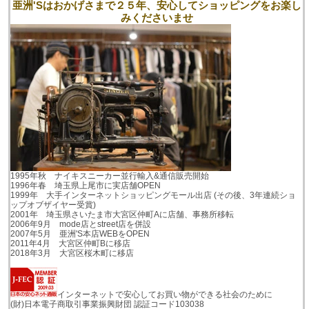
亜洲'Sはおかげさまで２５年、安心してショッピングをお楽し
みくださいませ
1995年秋 ナイキスニーカー並行輸入&通信販売開始
1996年春 埼玉県上尾市に実店舗OPEN
1999年 大手インターネットショッピングモール出店 (その後、3年連続ショ
ップオブザイヤー受賞)
2001年 埼玉県さいたま市大宮区仲町Aに店舗、事務所移転
2006年9月 mode店とstreet店を併設
2007年5月 亜洲'S本店WEBをOPEN
2011年4月 大宮区仲町Bに移店
2018年3月 大宮区桜木町に移店
インターネットで安心してお買い物ができる社会のために
(財)日本電子商取引事業振興財団 認証コード103038