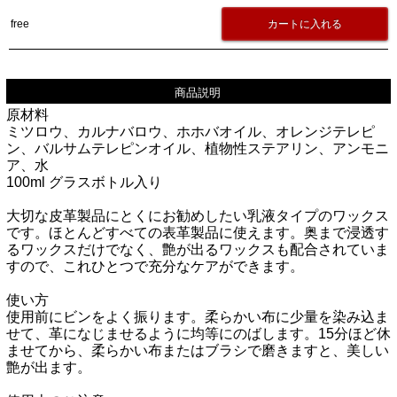
free
商品説明
原材料
ミツロウ、カルナバロウ、ホホバオイル、オレンジテレピ
ン、バルサムテレピンオイル、植物性ステアリン、アンモニ
ア、水
100ml グラスボトル入り
大切な皮革製品にとくにお勧めしたい乳液タイプのワックス
です。ほとんどすべての表革製品に使えます。奥まで浸透す
るワックスだけでなく、艶が出るワックスも配合されていま
すので、これひとつで充分なケアができます。
使い方
使用前にビンをよく振ります。柔らかい布に少量を染み込ま
せて、革になじませるように均等にのばします。15分ほど休
ませてから、柔らかい布またはブラシで磨きますと、美しい
艶が出ます。