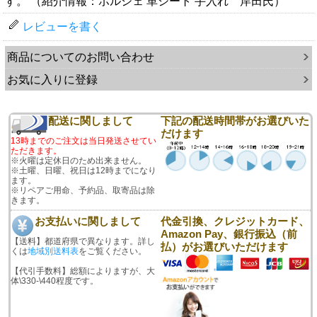
す。 （紹介情報：ポルシェ 革シート 手入れ 岸田氏）
レビューを書く
商品についてのお問い合わせ
お気に入りに登録
配送に関しまして
下記の配送時間帯がお選びいた
だけます
13時までのご注文は当日発送させてい
ただきます。
※火曜は定休日のため出来ません。
※土曜、日曜、祝日は12時までになり
ます。
※リペアご用命、予約品、取寄品は除
きます。
お支払いに関しまして
代金引換、クレジットカード、
Amazon Pay、銀行振込（前
【送料】都道府県で異なります。詳し
払）がお選びいただけます
くは
地域別送料表
をご覧ください。
【代引手数料】総額によりますが、大
体\330-\440程度です。