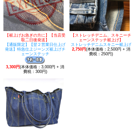
【裾上げお急ぎの方に】【当店受
【ストレッチデニム、スキニーチ
取二日後発送】
ェーンステッチ裾上げ】
【通販限定】【翌２営業日仕上げ
ストレッチデニムスキニー裾上げ
発送】特急仕上ジーンズ裾上げチ
2,750円
(本体価格：2,500円 + 消
ェーンステッチ
費税：250円)
3,300円
(本体価格：3,000円 + 消
費税：300円)