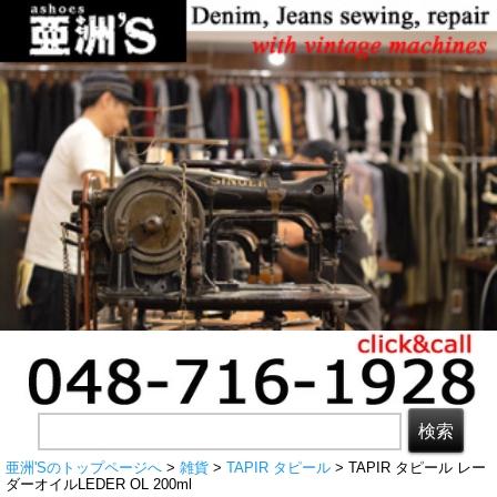
亜洲'Sのトップページへ
>
雑貨
>
TAPIR タピール
> TAPIR タピール レー
ダーオイルLEDER OL 200ml