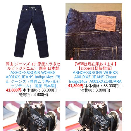
岡山 ジーンズ（井原産ムラ糸セ
【W38は現在庫あります】
ルビッジデニム） 国産 日本製
【zipper仕様新登場】
ASHOES&SONS WORKS
ASHOES&SONS WORKS
A001XX JEANS Indigo14oz. [岡
A001XXZ JEANS Zipper
山 ジーンズ（井原ムラ糸セルビ
Indigo14oz. A001XXZ14IBARA
ッジデニム） 国産 日本製]
41,800円
(本体価格：38,000円 +
41,800円
(本体価格：38,000円 +
消費税：3,800円)
消費税：3,800円)