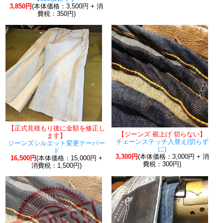
3,850円
(本体価格：3,500円 + 消
費税：350円)
【正式見積もり後に金額を修正し
【ジーンズ 裾上げ 切らない】
ます】
チェーンステッチ入替え(切らず
ジーンズシルエット変更テーパー
に)
ド
3,300円
(本体価格：3,000円 + 消
16,500円
(本体価格：15,000円 +
費税：300円)
消費税：1,500円)