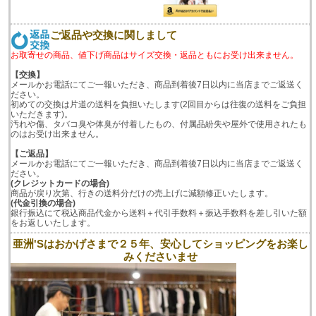
ご返品や交換に関しまして
お取寄せの商品、値下げ商品はサイズ交換・返品ともにお受け出来ません。
【交換】
メールかお電話にてご一報いただき、商品到着後7日以内に当店までご返送く
ださい。
初めての交換は片道の送料を負担いたします(2回目からは往復の送料をご負担
いただきます)。
汚れや傷、タバコ臭や体臭が付着したもの、付属品紛失や屋外で使用されたも
のはお受け出来ません。
【ご返品】
メールかお電話にてご一報いただき、商品到着後7日以内に当店までご返送く
ださい。
(クレジットカードの場合)
商品が戻り次第、行きの送料分だけの売上げに減額修正いたします。
(代金引換の場合)
銀行振込にて税込商品代金から送料＋代引手数料＋振込手数料を差し引いた額
をお返しいたします。
亜洲'Sはおかげさまで２５年、安心してショッピングをお楽し
みくださいませ