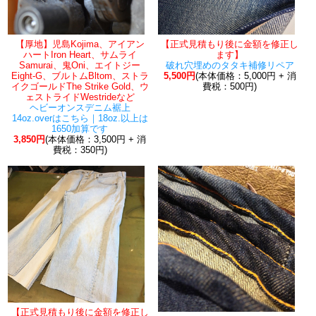
【厚地】児島Kojima、アイアン
【正式見積もり後に金額を修正し
ハートIron Heart、サムライ
ます】
Samurai、鬼Oni、エイトジー
破れ穴埋めのタタキ補修リペア
Eight-G、ブルトムBltom、ストラ
5,500円
(本体価格：5,000円 + 消
イクゴールドThe Strike Gold、ウ
費税：500円)
ェストライドWestrideなど
ヘビーオンスデニム裾上
14oz.overはこちら｜18oz.以上は
1650加算です
3,850円
(本体価格：3,500円 + 消
費税：350円)
【正式見積もり後に金額を修正し