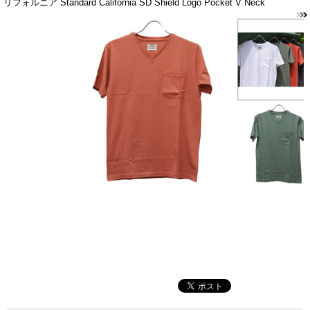
リフォルニア Standard California SD Shield Logo Pocket V Neck