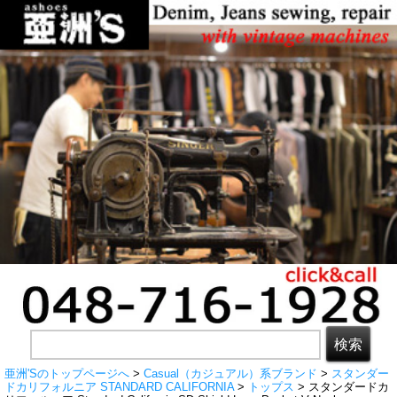
亜洲'Sのトップページへ
>
Casual（カジュアル）系ブランド
>
スタンダー
ドカリフォルニア STANDARD CALIFORNIA
>
トップス
> スタンダードカ