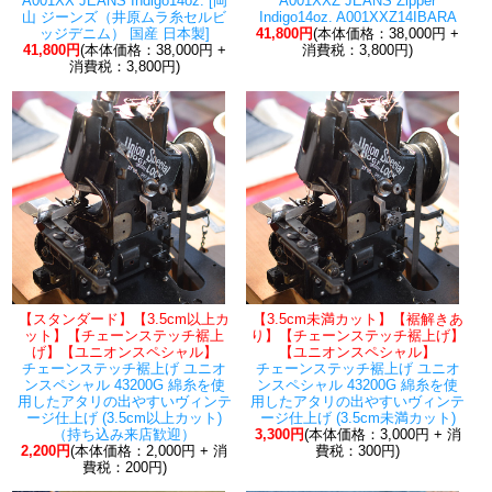
A001XX JEANS Indigo14oz. [岡
A001XXZ JEANS Zipper
山 ジーンズ（井原ムラ糸セルビ
Indigo14oz. A001XXZ14IBARA
ッジデニム） 国産 日本製]
41,800円
(本体価格：38,000円 +
41,800円
(本体価格：38,000円 +
消費税：3,800円)
消費税：3,800円)
【スタンダード】【3.5cm以上カ
【3.5cm未満カット】【裾解きあ
ット】【チェーンステッチ裾上
り】【チェーンステッチ裾上げ】
げ】【ユニオンスペシャル】
【ユニオンスペシャル】
チェーンステッチ裾上げ ユニオ
チェーンステッチ裾上げ ユニオ
ンスペシャル 43200G 綿糸を使
ンスペシャル 43200G 綿糸を使
用したアタリの出やすいヴィンテ
用したアタリの出やすいヴィンテ
ージ仕上げ (3.5cm以上カット)
ージ仕上げ (3.5cm未満カット)
（持ち込み来店歓迎）
3,300円
(本体価格：3,000円 + 消
2,200円
(本体価格：2,000円 + 消
費税：300円)
費税：200円)