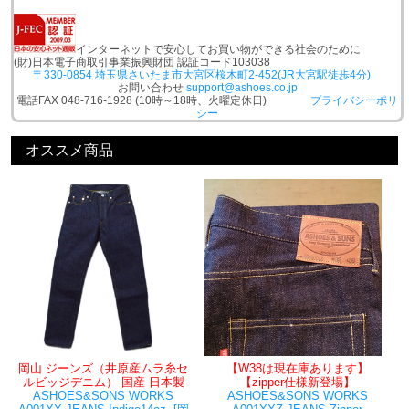
インターネットで安心してお買い物ができる社会のために
(財)日本電子商取引事業振興財団 認証コード103038
〒330-0854 埼玉県さいたま市大宮区桜木町2-452(JR大宮駅徒歩4分)
お問い合わせ
support@ashoes.co.jp
電話FAX 048-716-1928 (10時～18時、火曜定休日)
プライバシーポリ
シー
オススメ商品
岡山 ジーンズ（井原産ムラ糸セ
【W38は現在庫あります】
ルビッジデニム） 国産 日本製
【zipper仕様新登場】
ASHOES&SONS WORKS
ASHOES&SONS WORKS