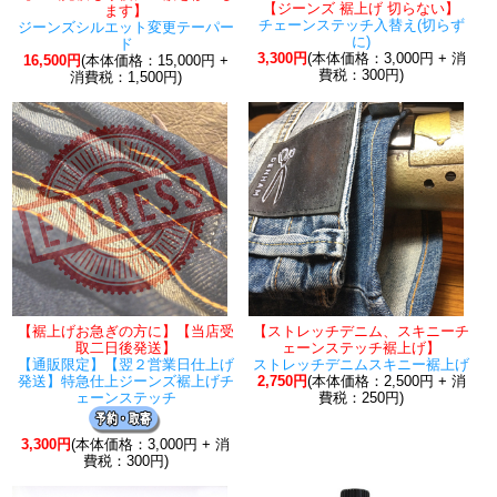
【ジーンズ 裾上げ 切らない】
ます】
チェーンステッチ入替え(切らず
ジーンズシルエット変更テーパー
に)
ド
3,300円
(本体価格：3,000円 + 消
16,500円
(本体価格：15,000円 +
費税：300円)
消費税：1,500円)
【裾上げお急ぎの方に】【当店受
【ストレッチデニム、スキニーチ
取二日後発送】
ェーンステッチ裾上げ】
【通販限定】【翌２営業日仕上げ
ストレッチデニムスキニー裾上げ
発送】特急仕上ジーンズ裾上げチ
2,750円
(本体価格：2,500円 + 消
ェーンステッチ
費税：250円)
3,300円
(本体価格：3,000円 + 消
費税：300円)