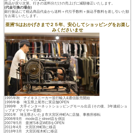
商品が戻り次第、行きの送料分だけの売上げに減額修正いたします。
(代金引換の場合)
銀行振込にて税込商品代金から送料＋代引手数料＋振込手数料を差し引いた額
をお返しいたします。
亜洲'Sはおかげさまで２５年、安心してショッピングをお楽し
みくださいませ
1995年秋 ナイキスニーカー並行輸入&通信販売開始
1996年春 埼玉県上尾市に実店舗OPEN
1999年 大手インターネットショッピングモール出店 (その後、3年連続ショ
ップオブザイヤー受賞)
2001年 埼玉県さいたま市大宮区仲町Aに店舗、事務所移転
2006年9月 mode店とstreet店を併設
2007年5月 亜洲'S本店WEBをOPEN
2011年4月 大宮区仲町Bに移店
2018年3月 大宮区桜木町に移店