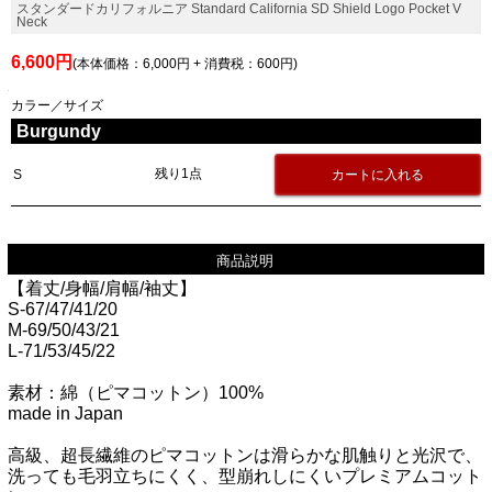
スタンダードカリフォルニア Standard California SD Shield Logo Pocket V
Neck
6,600円
(本体価格：6,000円 + 消費税：600円)
カラー／サイズ
Burgundy
残り1点
S
商品説明
【着丈/身幅/肩幅/袖丈】
S-67/47/41/20
M-69/50/43/21
L-71/53/45/22
素材：綿（ピマコットン）100%
made in Japan
高級、超長繊維のピマコットンは滑らかな肌触りと光沢で、
洗っても毛羽立ちにくく、型崩れしにくいプレミアムコット