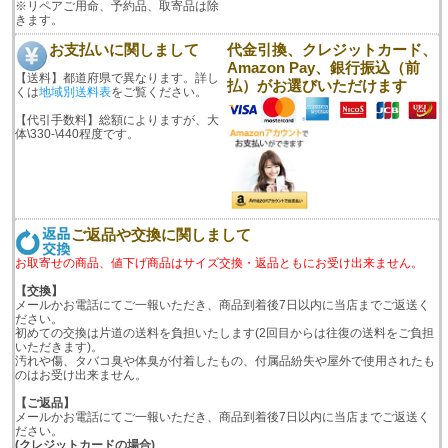
※リペアご用命、予約品、取寄品は除
きます。
お支払いに関しまして
代金引換、クレジットカード、
Amazon Pay、銀行振込（前
【送料】都道府県で異なります。詳し
払）がお選びいただけます
くは
地域別送料表
をご覧ください。
【代引手数料】総額によりますが、大
体\330-\440程度です。
ご返品や交換に関しまして
お取寄せの商品、値下げ商品はサイズ交換・返品ともにお受け出来ません。
【交換】
メールかお電話にてご一報いただき、商品到着後7日以内に当店までご返送く
ださい。
初めての交換は片道の送料を負担いたします(2回目からは往復の送料をご負担
いただきます)。
汚れや傷、タバコ臭や体臭が付着したもの、付属品紛失や屋外で使用されたも
のはお受け出来ません。
【ご返品】
メールかお電話にてご一報いただき、商品到着後7日以内に当店までご返送く
ださい。
(クレジットカードの場合)