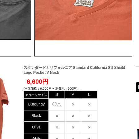
スタンダードカリフォルニア Standard California SD Shield
Logo Pocket V Neck
6,600円
(本体価格：6,000円 + 消費税：600円)
S
M
L
カラー＼サイズ
△
×
×
Burgundy
×
×
×
Black
×
×
×
Olive
×
×
×
White