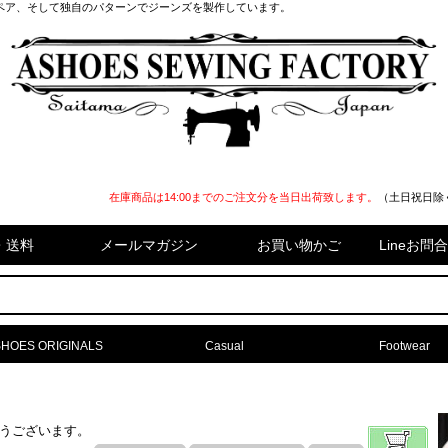
ペア、そして独自のパターンでジーンズを製作しています。
在庫商品は14:00までのご注文分を当日出荷致します。
（土日祝日除
・送料
メールマガジン
お買い物かご
Lineお
HOES ORIGINALS
Casual
Footwear
難うございます。