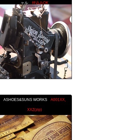
ャル
持込みOK
ASHOES&SUNS WORKS
A001XX,
XXZ(zip)