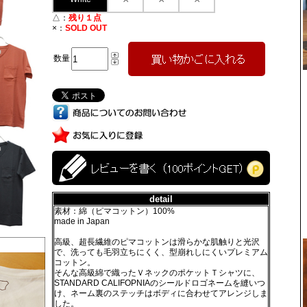
△：
残り１点
×：
SOLD OUT
数量
detail
素材：綿（ピマコットン）100%
made in Japan
高級、超長繊維のピマコットンは滑らかな肌触りと光沢
で、洗っても毛羽立ちにくく、型崩れしにくいプレミアム
コットン。
そんな高級綿で織ったＶネックのポケットＴシャツに、
STANDARD CALIFOPNIAのシールドロゴネームを縫いつ
け、ネーム裏のステッチはボディに合わせてアレンジしま
した。