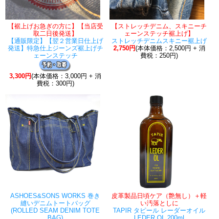
【裾上げお急ぎの方に】【当店受
【ストレッチデニム、スキニーチ
取二日後発送】
ェーンステッチ裾上げ】
【通販限定】【翌２営業日仕上げ
ストレッチデニムスキニー裾上げ
発送】特急仕上ジーンズ裾上げチ
2,750円
(本体価格：2,500円 + 消
ェーンステッチ
費税：250円)
3,300円
(本体価格：3,000円 + 消
費税：300円)
ASHOES&SONS WORKS 巻き
皮革製品日頃ケア（艶無し）＋軽
縫いデニムトートバッグ
い汚落としに
(ROLLED SEAM DENIM TOTE
TAPIR タピール レーダーオイル
BAG)
LEDER OL 200ml