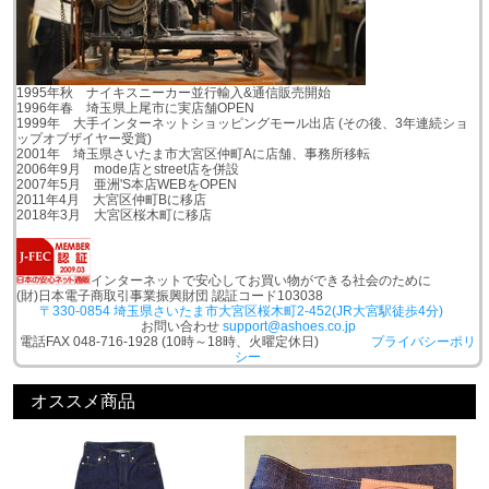
1995年秋 ナイキスニーカー並行輸入&通信販売開始
1996年春 埼玉県上尾市に実店舗OPEN
1999年 大手インターネットショッピングモール出店 (その後、3年連続ショ
ップオブザイヤー受賞)
2001年 埼玉県さいたま市大宮区仲町Aに店舗、事務所移転
2006年9月 mode店とstreet店を併設
2007年5月 亜洲'S本店WEBをOPEN
2011年4月 大宮区仲町Bに移店
2018年3月 大宮区桜木町に移店
インターネットで安心してお買い物ができる社会のために
(財)日本電子商取引事業振興財団 認証コード103038
〒330-0854 埼玉県さいたま市大宮区桜木町2-452(JR大宮駅徒歩4分)
お問い合わせ
support@ashoes.co.jp
電話FAX 048-716-1928 (10時～18時、火曜定休日)
プライバシーポリ
シー
オススメ商品