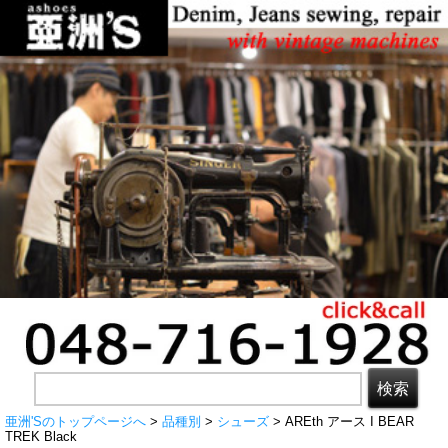
亜洲'Sのトップページへ
>
品種別
>
シューズ
> AREth アース I BEAR
TREK Black