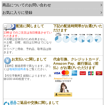
商品についてのお問い合わせ
お気に入りに登録
配送に関しまして
下記の配送時間帯がお選びいた
だけます
13時までのご注文は当日発送させてい
ただきます。
※火曜は定休日のため出来ません。
※土曜、日曜、祝日は12時までになり
ます。
※リペアご用命、予約品、取寄品は除
きます。
お支払いに関しまして
代金引換、クレジットカード、
Amazon Pay、銀行振込（前
【送料】都道府県で異なります。詳し
払）がお選びいただけます
くは
地域別送料表
をご覧ください。
【代引手数料】総額によりますが、大
体\330-\440程度です。
ご返品や交換に関しまして