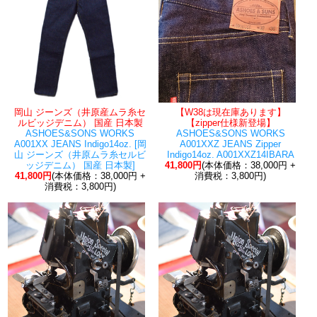
岡山 ジーンズ（井原産ムラ糸セ
【W38は現在庫あります】
ルビッジデニム） 国産 日本製
【zipper仕様新登場】
ASHOES&SONS WORKS
ASHOES&SONS WORKS
A001XX JEANS Indigo14oz. [岡
A001XXZ JEANS Zipper
山 ジーンズ（井原ムラ糸セルビ
Indigo14oz. A001XXZ14IBARA
ッジデニム） 国産 日本製]
41,800円
(本体価格：38,000円 +
41,800円
(本体価格：38,000円 +
消費税：3,800円)
消費税：3,800円)