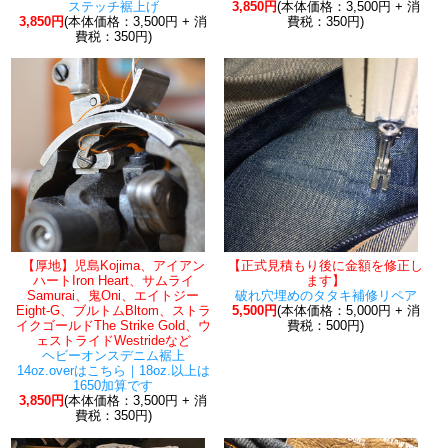
ステッチ裾上げ
3,850円
(本体価格：3,500円 + 消
3,850円
(本体価格：3,500円 + 消
費税：350円)
費税：350円)
【厚地】児島Kojima、アイアン
【正式見積もり後に金額を修正し
ハートIron Heart、サムライ
ます】
Samurai、鬼Oni、エイトジー
破れ穴埋めのタタキ補修リペア
Eight-G、ブルトムBltom、ストラ
5,500円
(本体価格：5,000円 + 消
イクゴールドThe Strike Gold、ウ
費税：500円)
ェストライドWestrideなど
ヘビーオンスデニム裾上
14oz.overはこちら｜18oz.以上は
1650加算です
3,850円
(本体価格：3,500円 + 消
費税：350円)