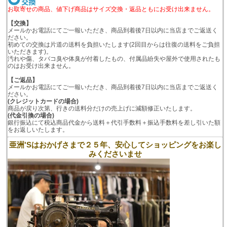
お取寄せの商品、値下げ商品はサイズ交換・返品ともにお受け出来ません。
【交換】
メールかお電話にてご一報いただき、商品到着後7日以内に当店までご返送く
ださい。
初めての交換は片道の送料を負担いたします(2回目からは往復の送料をご負担
いただきます)。
汚れや傷、タバコ臭や体臭が付着したもの、付属品紛失や屋外で使用されたも
のはお受け出来ません。
【ご返品】
メールかお電話にてご一報いただき、商品到着後7日以内に当店までご返送く
ださい。
(クレジットカードの場合)
商品が戻り次第、行きの送料分だけの売上げに減額修正いたします。
(代金引換の場合)
銀行振込にて税込商品代金から送料＋代引手数料＋振込手数料を差し引いた額
をお返しいたします。
亜洲'Sはおかげさまで２５年、安心してショッピングをお楽し
みくださいませ