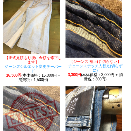
【正式見積もり後に金額を修正し
【ジーンズ 裾上げ 切らない】
ます】
チェーンステッチ入替え(切らず
ジーンズシルエット変更テーパー
に)
ド
3,300円
(本体価格：3,000円 + 消
16,500円
(本体価格：15,000円 +
費税：300円)
消費税：1,500円)