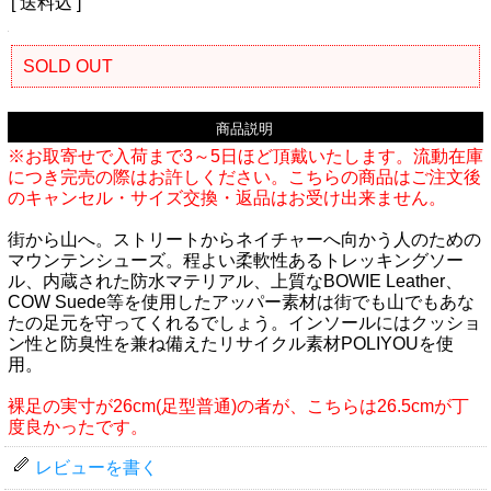
[ 送料込 ]
SOLD OUT
商品説明
※お取寄せで入荷まで3～5日ほど頂戴いたします。流動在庫
につき完売の際はお許しください。こちらの商品はご注文後
のキャンセル・サイズ交換・返品はお受け出来ません。
街から山へ。ストリートからネイチャーへ向かう人のための
マウンテンシューズ。程よい柔軟性あるトレッキングソー
ル、内蔵された防水マテリアル、上質なBOWIE Leather、
COW Suede等を使用したアッパー素材は街でも山でもあな
たの足元を守ってくれるでしょう。インソールにはクッショ
ン性と防臭性を兼ね備えたリサイクル素材POLIYOUを使
用。
裸足の実寸が26cm(足型普通)の者が、こちらは26.5cmが丁
度良かったです。
レビューを書く