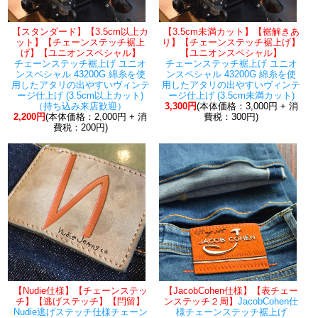
【スタンダード】【3.5cm以上カ
【3.5cm未満カット】【裾解きあ
ット】【チェーンステッチ裾上
り】【チェーンステッチ裾上げ】
げ】【ユニオンスペシャル】
【ユニオンスペシャル】
チェーンステッチ裾上げ ユニオ
チェーンステッチ裾上げ ユニオ
ンスペシャル 43200G 綿糸を使
ンスペシャル 43200G 綿糸を使
用したアタリの出やすいヴィンテ
用したアタリの出やすいヴィンテ
ージ仕上げ (3.5cm以上カット)
ージ仕上げ (3.5cm未満カット)
（持ち込み来店歓迎）
3,300円
(本体価格：3,000円 + 消
2,200円
(本体価格：2,000円 + 消
費税：300円)
費税：200円)
【Nudie仕様】【チェーンステッ
【JacobCohen仕様】【表チェー
チ】【逃げステッチ】【閂留】
ンステッチ２周】
JacobCohen仕
Nudie逃げステッチ仕様チェーン
様チェーンステッチ裾上げ