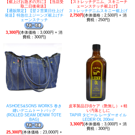
【裾上げお急ぎの方に】【当店受
【ストレッチデニム、スキニーチ
取二日後発送】
ェーンステッチ裾上げ】
【通販限定】【翌２営業日仕上げ
ストレッチデニムスキニー裾上げ
発送】特急仕上ジーンズ裾上げチ
2,750円
(本体価格：2,500円 + 消
ェーンステッチ
費税：250円)
3,300円
(本体価格：3,000円 + 消
費税：300円)
ASHOES&SONS WORKS 巻き
皮革製品日頃ケア（艶無し）＋軽
縫いデニムトートバッグ
い汚落としに
(ROLLED SEAM DENIM TOTE
TAPIR タピール レーダーオイル
BAG)
LEDER OL 200ml
3,300円
(本体価格：3,000円 + 消
費税：300円)
25,300円
(本体価格：23,000円 +