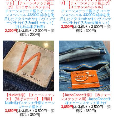
ット】【チェーンステッチ裾上
り】【チェーンステッチ裾上げ】
げ】【ユニオンスペシャル】
【ユニオンスペシャル】
チェーンステッチ裾上げ ユニオ
チェーンステッチ裾上げ ユニオ
ンスペシャル 43200G 綿糸を使
ンスペシャル 43200G 綿糸を使
用したアタリの出やすいヴィンテ
用したアタリの出やすいヴィンテ
ージ仕上げ (3.5cm以上カット)
ージ仕上げ (3.5cm未満カット)
（持ち込み来店歓迎）
3,300円
(本体価格：3,000円 + 消
2,200円
(本体価格：2,000円 + 消
費税：300円)
費税：200円)
【Nudie仕様】【チェーンステッ
【JacobCohen仕様】【表チェー
チ】【逃げステッチ】【閂留】
ンステッチ２周】
JacobCohen仕
Nudie逃げステッチ仕様チェーン
様チェーンステッチ裾上げ
ステッチ裾上げ
3,850円
(本体価格：3,500円 + 消
3,850円
(本体価格：3,500円 + 消
費税：350円)
費税：350円)