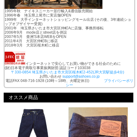
1995年秋 ナイキスニーカー並行輸入&通信販売開始
1996年春 埼玉県上尾市に実店舗OPEN
1999年 大手インターネットショッピングモール出店 (その後、3年連続ショ
ップオブザイヤー受賞)
2001年 埼玉県さいたま市大宮区仲町Aに店舗、事務所移転
2006年9月 mode店とstreet店を併設
2007年5月 亜洲'S本店WEBをOPEN
2011年4月 大宮区仲町Bに移店
2018年3月 大宮区桜木町に移店
インターネットで安心してお買い物ができる社会のために
(財)日本電子商取引事業振興財団 認証コード103038
〒330-0854 埼玉県さいたま市大宮区桜木町2-452(JR大宮駅徒歩4分)
お問い合わせ
support@ashoes.co.jp
電話FAX 048-716-1928 (10時～18時、火曜定休日)
プライバシーポリ
シー
オススメ商品