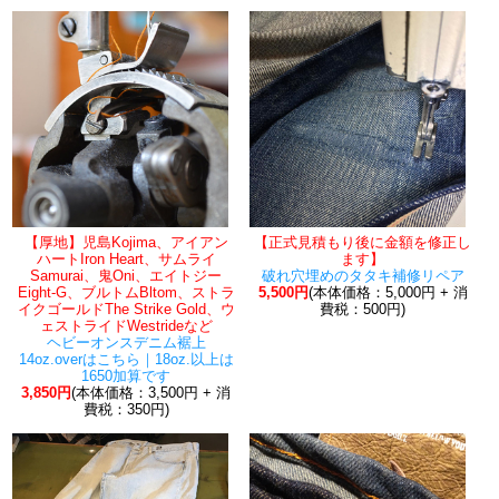
【厚地】児島Kojima、アイアン
【正式見積もり後に金額を修正し
ハートIron Heart、サムライ
ます】
Samurai、鬼Oni、エイトジー
破れ穴埋めのタタキ補修リペア
Eight-G、ブルトムBltom、ストラ
5,500円
(本体価格：5,000円 + 消
イクゴールドThe Strike Gold、ウ
費税：500円)
ェストライドWestrideなど
ヘビーオンスデニム裾上
14oz.overはこちら｜18oz.以上は
1650加算です
3,850円
(本体価格：3,500円 + 消
費税：350円)