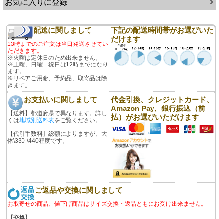
お気に入りに登録
配送に関しまして
下記の配送時間帯がお選びいた
だけます
13時までのご注文は当日発送させてい
ただきます。
※火曜は定休日のため出来ません。
※土曜、日曜、祝日は12時までになり
ます。
※リペアご用命、予約品、取寄品は除
きます。
お支払いに関しまして
代金引換、クレジットカード、
Amazon Pay、銀行振込（前
【送料】都道府県で異なります。詳し
払）がお選びいただけます
くは
地域別送料表
をご覧ください。
【代引手数料】総額によりますが、大
体\330-\440程度です。
ご返品や交換に関しまして
お取寄せの商品、値下げ商品はサイズ交換・返品ともにお受け出来ません。
【交換】