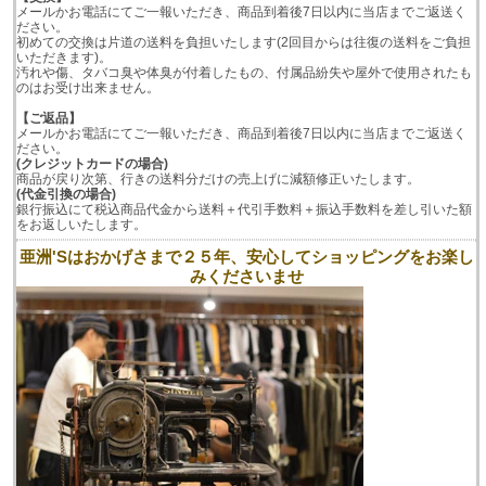
メールかお電話にてご一報いただき、商品到着後7日以内に当店までご返送く
ださい。
初めての交換は片道の送料を負担いたします(2回目からは往復の送料をご負担
いただきます)。
汚れや傷、タバコ臭や体臭が付着したもの、付属品紛失や屋外で使用されたも
のはお受け出来ません。
【ご返品】
メールかお電話にてご一報いただき、商品到着後7日以内に当店までご返送く
ださい。
(クレジットカードの場合)
商品が戻り次第、行きの送料分だけの売上げに減額修正いたします。
(代金引換の場合)
銀行振込にて税込商品代金から送料＋代引手数料＋振込手数料を差し引いた額
をお返しいたします。
亜洲'Sはおかげさまで２５年、安心してショッピングをお楽し
みくださいませ