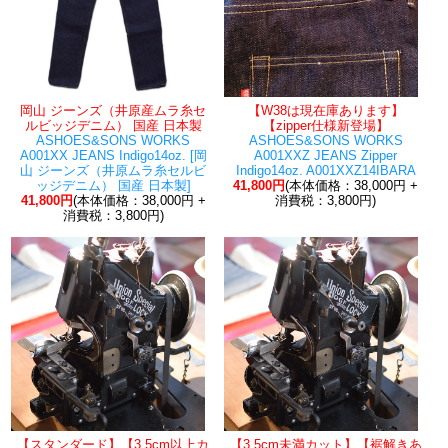
岡山 ジーンズ（井原産ムラ糸セ
【W38は現在庫あります】
ルビッジデニム） 国産 日本製
【zipper仕様新登場】
ASHOES&SONS WORKS
ASHOES&SONS WORKS
A001XX JEANS Indigo14oz. [岡
A001XXZ JEANS Zipper
山 ジーンズ（井原ムラ糸セルビ
Indigo14oz. A001XXZ14IBARA
ッジデニム） 国産 日本製]
41,800円
(本体価格：38,000円 +
41,800円
(本体価格：38,000円 +
消費税：3,800円)
消費税：3,800円)
【スタンダード】【3.5cm以上カ
【3.5cm未満カット】【裾解きあ