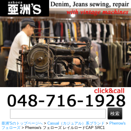
亜洲'Sのトップページへ
>
Casual（カジュアル）系ブランド
>
Pherrow's
フェローズ
> Pherrow's フェローズ レイルロードCAP SRC1