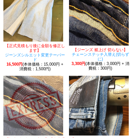
【正式見積もり後に金額を修正し
【ジーンズ 裾上げ 切らない】
ます】
チェーンステッチ入替え(切らず
ジーンズシルエット変更テーパー
に)
ド
3,300円
(本体価格：3,000円 + 消
16,500円
(本体価格：15,000円 +
費税：300円)
消費税：1,500円)