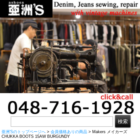
亜洲'Sのトップページへ
>
会員価格ありの商品
> Makers メイカーズ
CHUKKA BOOTS 15AW BURGUNDY