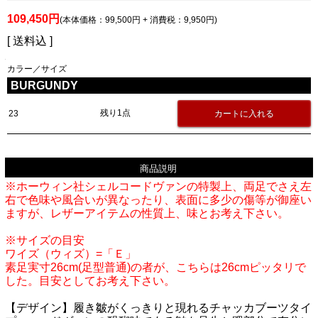
109,450円
(本体価格：99,500円 + 消費税：9,950円)
[ 送料込 ]
カラー／サイズ
BURGUNDY
残り1点
23
商品説明
※ホーウィン社シェルコードヴァンの特製上、両足でさえ左
右で色味や風合いが異なったり、表面に多少の傷等が御座い
ますが、レザーアイテムの性質上、味とお考え下さい。
※サイズの目安
ワイズ（ウィズ）=「Ｅ」
素足実寸26cm(足型普通)の者が、こちらは26cmピッタリで
した。目安としてお考え下さい。
【デザイン】履き皺がくっきりと現れるチャッカブーツタイ