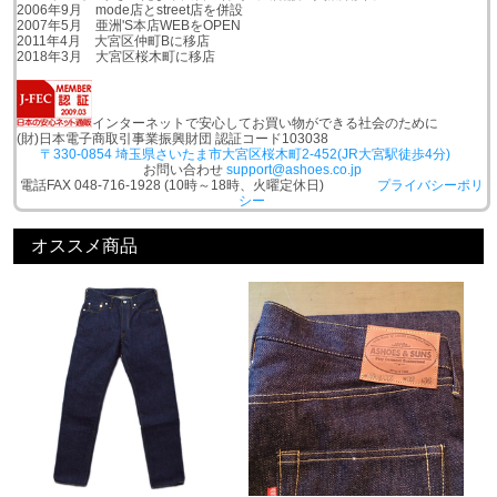
2006年9月 mode店とstreet店を併設
2007年5月 亜洲'S本店WEBをOPEN
2011年4月 大宮区仲町Bに移店
2018年3月 大宮区桜木町に移店
インターネットで安心してお買い物ができる社会のために
(財)日本電子商取引事業振興財団 認証コード103038
〒330-0854 埼玉県さいたま市大宮区桜木町2-452(JR大宮駅徒歩4分)
お問い合わせ
support@ashoes.co.jp
電話FAX 048-716-1928 (10時～18時、火曜定休日)
プライバシーポリ
シー
オススメ商品