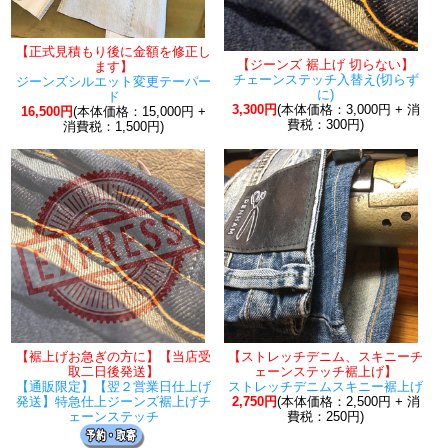
【正式見積もり後に金額を修正し
【ジーンズ 裾上げ 切らない】
ます】
チェーンステッチ入替え(切らず
ジーンズシルエット変更テーパー
に)
ド
3,300円
(本体価格：3,000円 + 消
16,500円
(本体価格：15,000円 +
費税：300円)
消費税：1,500円)
【裾上げお急ぎの方に】【当店受
【ストレッチデニム、スキニーチ
取二日後発送】
ェーンステッチ裾上げ】
【通販限定】【翌２営業日仕上げ
ストレッチデニムスキニー裾上げ
発送】特急仕上ジーンズ裾上げチ
2,750円
(本体価格：2,500円 + 消
ェーンステッチ
費税：250円)