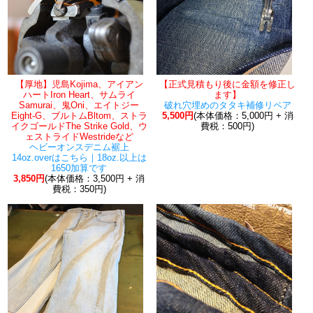
【厚地】児島Kojima、アイアン
【正式見積もり後に金額を修正し
ハートIron Heart、サムライ
ます】
Samurai、鬼Oni、エイトジー
破れ穴埋めのタタキ補修リペア
Eight-G、ブルトムBltom、ストラ
5,500円
(本体価格：5,000円 + 消
イクゴールドThe Strike Gold、ウ
費税：500円)
ェストライドWestrideなど
ヘビーオンスデニム裾上
14oz.overはこちら｜18oz.以上は
1650加算です
3,850円
(本体価格：3,500円 + 消
費税：350円)