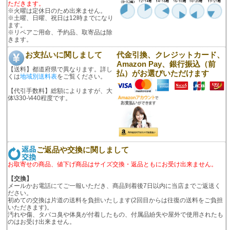
ただきます。
※火曜は定休日のため出来ません。
※土曜、日曜、祝日は12時までになり
ます。
※リペアご用命、予約品、取寄品は除
きます。
お支払いに関しまして
代金引換、クレジットカード、
Amazon Pay、銀行振込（前
【送料】都道府県で異なります。詳し
払）がお選びいただけます
くは
地域別送料表
をご覧ください。
【代引手数料】総額によりますが、大
体\330-\440程度です。
ご返品や交換に関しまして
お取寄せの商品、値下げ商品はサイズ交換・返品ともにお受け出来ません。
【交換】
メールかお電話にてご一報いただき、商品到着後7日以内に当店までご返送く
ださい。
初めての交換は片道の送料を負担いたします(2回目からは往復の送料をご負担
いただきます)。
汚れや傷、タバコ臭や体臭が付着したもの、付属品紛失や屋外で使用されたも
のはお受け出来ません。