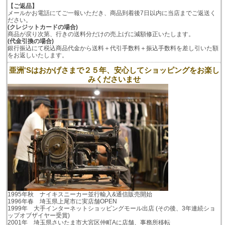
【ご返品】
メールかお電話にてご一報いただき、商品到着後7日以内に当店までご返送く
ださい。
(クレジットカードの場合)
商品が戻り次第、行きの送料分だけの売上げに減額修正いたします。
(代金引換の場合)
銀行振込にて税込商品代金から送料＋代引手数料＋振込手数料を差し引いた額
をお返しいたします。
亜洲'Sはおかげさまで２５年、安心してショッピングをお楽し
みくださいませ
1995年秋 ナイキスニーカー並行輸入&通信販売開始
1996年春 埼玉県上尾市に実店舗OPEN
1999年 大手インターネットショッピングモール出店 (その後、3年連続ショ
ップオブザイヤー受賞)
2001年 埼玉県さいたま市大宮区仲町Aに店舗、事務所移転