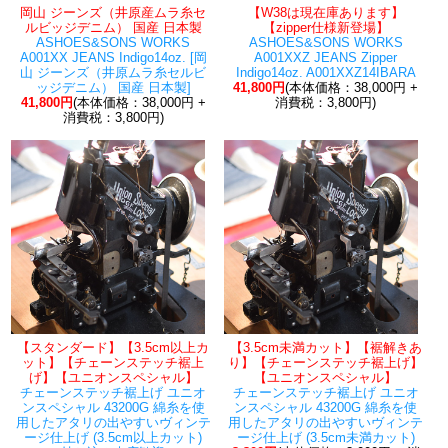
岡山 ジーンズ（井原産ムラ糸セ
【W38は現在庫あります】
ルビッジデニム） 国産 日本製
【zipper仕様新登場】
ASHOES&SONS WORKS
ASHOES&SONS WORKS
A001XX JEANS Indigo14oz. [岡
A001XXZ JEANS Zipper
山 ジーンズ（井原ムラ糸セルビ
Indigo14oz. A001XXZ14IBARA
ッジデニム） 国産 日本製]
41,800円
(本体価格：38,000円 +
41,800円
(本体価格：38,000円 +
消費税：3,800円)
消費税：3,800円)
【スタンダード】【3.5cm以上カ
【3.5cm未満カット】【裾解きあ
ット】【チェーンステッチ裾上
り】【チェーンステッチ裾上げ】
げ】【ユニオンスペシャル】
【ユニオンスペシャル】
チェーンステッチ裾上げ ユニオ
チェーンステッチ裾上げ ユニオ
ンスペシャル 43200G 綿糸を使
ンスペシャル 43200G 綿糸を使
用したアタリの出やすいヴィンテ
用したアタリの出やすいヴィンテ
ージ仕上げ (3.5cm以上カット)
ージ仕上げ (3.5cm未満カット)