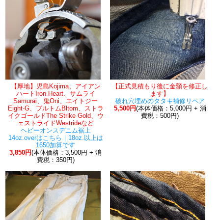
【厚地】児島Kojima、アイアン
【正式見積もり後に金額を修正し
ハートIron Heart、サムライ
ます】
Samurai、鬼Oni、エイトジー
破れ穴埋めのタタキ補修リペア
Eight-G、ブルトムBltom、ストラ
5,500円
(本体価格：5,000円 + 消
イクゴールドThe Strike Gold、ウ
費税：500円)
ェストライドWestrideなど
ヘビーオンスデニム裾上
14oz.overはこちら｜18oz.以上は
1650加算です
3,850円
(本体価格：3,500円 + 消
費税：350円)