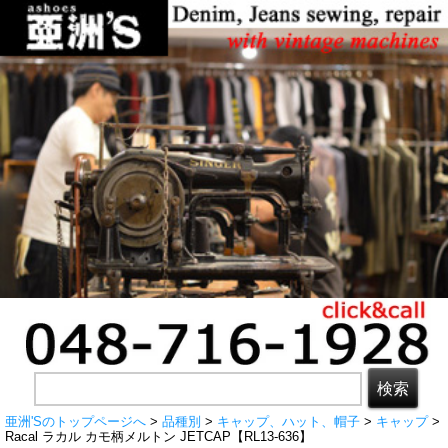
亜洲'Sのトップページへ
>
品種別
>
キャップ、ハット、帽子
>
キャップ
>
Racal ラカル カモ柄メルトン JETCAP【RL13-636】