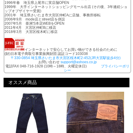
1996年春 埼玉県上尾市に実店舗OPEN
1999年 大手インターネットショッピングモール出店 (その後、3年連続ショ
ップオブザイヤー受賞)
2001年 埼玉県さいたま市大宮区仲町Aに店舗、事務所移転
2006年9月 mode店とstreet店を併設
2007年5月 亜洲'S本店WEBをOPEN
2011年4月 大宮区仲町Bに移店
2018年3月 大宮区桜木町に移店
インターネットで安心してお買い物ができる社会のために
(財)日本電子商取引事業振興財団 認証コード103038
〒330-0854 埼玉県さいたま市大宮区桜木町2-452(JR大宮駅徒歩4分)
お問い合わせ
support@ashoes.co.jp
電話FAX 048-716-1928 (10時～18時、火曜定休日)
プライバシーポリ
シー
オススメ商品