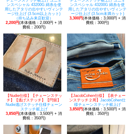
チェーンステッチ裾上げ ユニオ
チェーンステッチ裾上げ ユニオ
ンスペシャル 43200G 綿糸を使
ンスペシャル 43200G 綿糸を使
用したアタリの出やすいヴィンテ
用したアタリの出やすいヴィンテ
ージ仕上げ (3.5cm以上カット)
ージ仕上げ (3.5cm未満カット)
（持ち込み来店歓迎）
3,300円
(本体価格：3,000円 + 消
2,200円
(本体価格：2,000円 + 消
費税：300円)
費税：200円)
【Nudie仕様】【チェーンステッ
【JacobCohen仕様】【表チェー
チ】【逃げステッチ】【閂留】
ンステッチ２周】
JacobCohen仕
Nudie逃げステッチ仕様チェーン
様チェーンステッチ裾上げ
ステッチ裾上げ
3,850円
(本体価格：3,500円 + 消
3,850円
(本体価格：3,500円 + 消
費税：350円)
費税：350円)