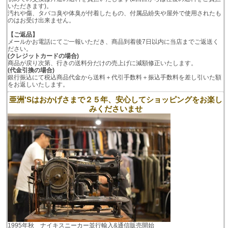
いただきます)。
汚れや傷、タバコ臭や体臭が付着したもの、付属品紛失や屋外で使用されたも
のはお受け出来ません。
【ご返品】
メールかお電話にてご一報いただき、商品到着後7日以内に当店までご返送く
ださい。
(クレジットカードの場合)
商品が戻り次第、行きの送料分だけの売上げに減額修正いたします。
(代金引換の場合)
銀行振込にて税込商品代金から送料＋代引手数料＋振込手数料を差し引いた額
をお返しいたします。
亜洲'Sはおかげさまで２５年、安心してショッピングをお楽し
みくださいませ
1995年秋 ナイキスニーカー並行輸入&通信販売開始