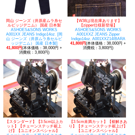
岡山 ジーンズ（井原産ムラ糸セ
【W38は現在庫あります】
ルビッジデニム） 国産 日本製
【zipper仕様新登場】
ASHOES&SONS WORKS
ASHOES&SONS WORKS
A001XX JEANS Indigo14oz. [岡
A001XXZ JEANS Zipper
山 ジーンズ（井原ムラ糸セルビ
Indigo14oz. A001XXZ14IBARA
ッジデニム） 国産 日本製]
41,800円
(本体価格：38,000円 +
41,800円
(本体価格：38,000円 +
消費税：3,800円)
消費税：3,800円)
【スタンダード】【3.5cm以上カ
【3.5cm未満カット】【裾解きあ
ット】【チェーンステッチ裾上
り】【チェーンステッチ裾上げ】
げ】【ユニオンスペシャル】
【ユニオンスペシャル】