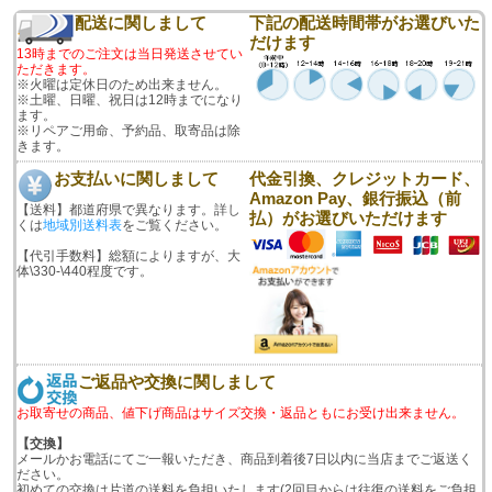
配送に関しまして
下記の配送時間帯がお選びいた
だけます
13時までのご注文は当日発送させてい
ただきます。
※火曜は定休日のため出来ません。
※土曜、日曜、祝日は12時までになり
ます。
※リペアご用命、予約品、取寄品は除
きます。
お支払いに関しまして
代金引換、クレジットカード、
Amazon Pay、銀行振込（前
【送料】都道府県で異なります。詳し
払）がお選びいただけます
くは
地域別送料表
をご覧ください。
【代引手数料】総額によりますが、大
体\330-\440程度です。
ご返品や交換に関しまして
お取寄せの商品、値下げ商品はサイズ交換・返品ともにお受け出来ません。
【交換】
メールかお電話にてご一報いただき、商品到着後7日以内に当店までご返送く
ださい。
初めての交換は片道の送料を負担いたします(2回目からは往復の送料をご負担