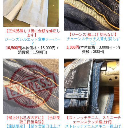
【正式見積もり後に金額を修正し
【ジーンズ 裾上げ 切らない】
ます】
チェーンステッチ入替え(切らず
ジーンズシルエット変更テーパー
に)
ド
3,300円
(本体価格：3,000円 + 消
16,500円
(本体価格：15,000円 +
費税：300円)
消費税：1,500円)
【裾上げお急ぎの方に】【当店受
【ストレッチデニム、スキニーチ
取二日後発送】
ェーンステッチ裾上げ】
【通販限定】【翌２営業日仕上げ
ストレッチデニムスキニー裾上げ