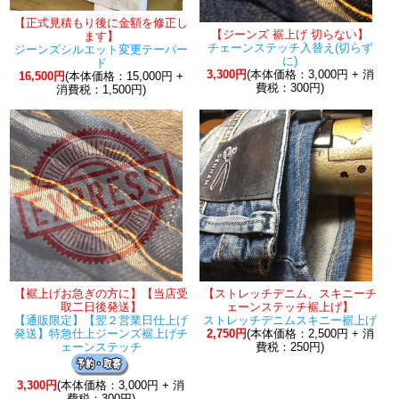
【正式見積もり後に金額を修正し
【ジーンズ 裾上げ 切らない】
ます】
チェーンステッチ入替え(切らず
ジーンズシルエット変更テーパー
に)
ド
3,300円
(本体価格：3,000円 + 消
16,500円
(本体価格：15,000円 +
費税：300円)
消費税：1,500円)
【裾上げお急ぎの方に】【当店受
【ストレッチデニム、スキニーチ
取二日後発送】
ェーンステッチ裾上げ】
【通販限定】【翌２営業日仕上げ
ストレッチデニムスキニー裾上げ
発送】特急仕上ジーンズ裾上げチ
2,750円
(本体価格：2,500円 + 消
ェーンステッチ
費税：250円)
3,300円
(本体価格：3,000円 + 消
費税：300円)