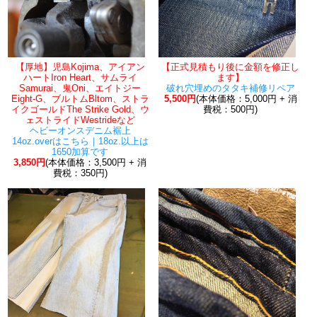
【厚地】児島Kojima、アイアン
【正式見積もり後に金額を修正し
ハートIron Heart、サムライ
ます】
Samurai、鬼Oni、エイトジー
破れ穴埋めのタタキ補修リペア
Eight-G、ブルトムBltom、ストラ
5,500円
(本体価格：5,000円 + 消
イクゴールドThe Strike Gold、ウ
費税：500円)
ェストライドWestrideなど
ヘビーオンスデニム裾上
14oz.overはこちら｜18oz.以上は
1650加算です
3,850円
(本体価格：3,500円 + 消
費税：350円)