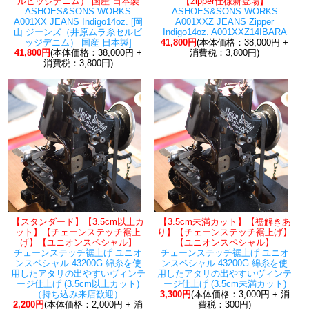
ルビッジデニム） 国産 日本製
【zipper仕様新登場】
ASHOES&SONS WORKS
ASHOES&SONS WORKS
A001XX JEANS Indigo14oz. [岡
A001XXZ JEANS Zipper
山 ジーンズ（井原ムラ糸セルビ
Indigo14oz. A001XXZ14IBARA
ッジデニム） 国産 日本製]
41,800円
(本体価格：38,000円 +
41,800円
(本体価格：38,000円 +
消費税：3,800円)
消費税：3,800円)
【スタンダード】【3.5cm以上カ
【3.5cm未満カット】【裾解きあ
ット】【チェーンステッチ裾上
り】【チェーンステッチ裾上げ】
げ】【ユニオンスペシャル】
【ユニオンスペシャル】
チェーンステッチ裾上げ ユニオ
チェーンステッチ裾上げ ユニオ
ンスペシャル 43200G 綿糸を使
ンスペシャル 43200G 綿糸を使
用したアタリの出やすいヴィンテ
用したアタリの出やすいヴィンテ
ージ仕上げ (3.5cm以上カット)
ージ仕上げ (3.5cm未満カット)
（持ち込み来店歓迎）
3,300円
(本体価格：3,000円 + 消
2,200円
(本体価格：2,000円 + 消
費税：300円)