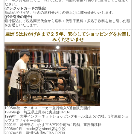
メールかお電話にてご一報いただき、商品到着後7日以内に当店までご返送く
ださい。
(クレジットカードの場合)
商品が戻り次第、行きの送料分だけの売上げに減額修正いたします。
(代金引換の場合)
銀行振込にて税込商品代金から送料＋代引手数料＋振込手数料を差し引いた額
をお返しいたします。
亜洲'Sはおかげさまで２５年、安心してショッピングをお楽し
みくださいませ
1995年秋 ナイキスニーカー並行輸入&通信販売開始
1996年春 埼玉県上尾市に実店舗OPEN
1999年 大手インターネットショッピングモール出店 (その後、3年連続ショ
ップオブザイヤー受賞)
2001年 埼玉県さいたま市大宮区仲町Aに店舗、事務所移転
2006年9月 mode店とstreet店を併設
2007年5月 亜洲'S本店WEBをOPEN