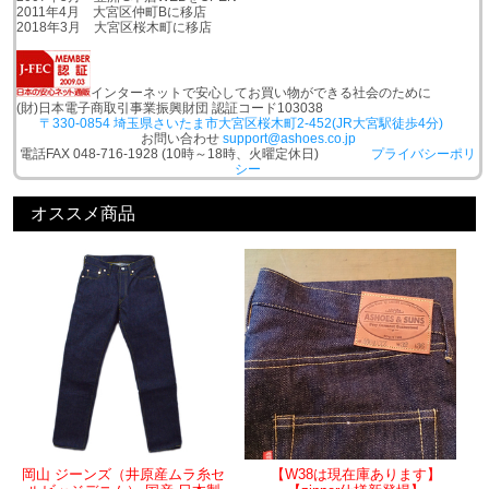
2011年4月 大宮区仲町Bに移店
2018年3月 大宮区桜木町に移店
インターネットで安心してお買い物ができる社会のために
(財)日本電子商取引事業振興財団 認証コード103038
〒330-0854 埼玉県さいたま市大宮区桜木町2-452(JR大宮駅徒歩4分)
お問い合わせ
support@ashoes.co.jp
電話FAX 048-716-1928 (10時～18時、火曜定休日)
プライバシーポリ
シー
オススメ商品
岡山 ジーンズ（井原産ムラ糸セ
【W38は現在庫あります】