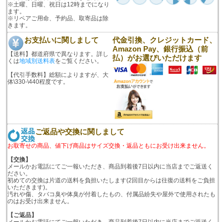
※土曜、日曜、祝日は12時までになり
ます。
※リペアご用命、予約品、取寄品は除
きます。
お支払いに関しまして
代金引換、クレジットカード、
Amazon Pay、銀行振込（前
【送料】都道府県で異なります。詳し
払）がお選びいただけます
くは
地域別送料表
をご覧ください。
【代引手数料】総額によりますが、大
体\330-\440程度です。
ご返品や交換に関しまして
お取寄せの商品、値下げ商品はサイズ交換・返品ともにお受け出来ません。
【交換】
メールかお電話にてご一報いただき、商品到着後7日以内に当店までご返送く
ださい。
初めての交換は片道の送料を負担いたします(2回目からは往復の送料をご負担
いただきます)。
汚れや傷、タバコ臭や体臭が付着したもの、付属品紛失や屋外で使用されたも
のはお受け出来ません。
【ご返品】