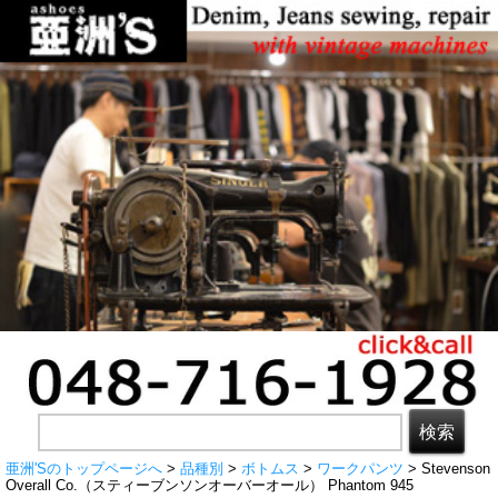
亜洲'Sのトップページへ
>
品種別
>
ボトムス
>
ワークパンツ
> Stevenson
Overall Co.（スティーブンソンオーバーオール） Phantom 945