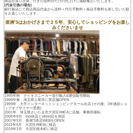
商品が戻り次第、行きの送料分だけの売上げに減額修正いたします。
(代金引換の場合)
銀行振込にて税込商品代金から送料＋代引手数料＋振込手数料を差し引いた額
をお返しいたします。
亜洲'Sはおかげさまで２５年、安心してショッピングをお楽し
みくださいませ
1995年秋 ナイキスニーカー並行輸入&通信販売開始
1996年春 埼玉県上尾市に実店舗OPEN
1999年 大手インターネットショッピングモール出店 (その後、3年連続ショ
ップオブザイヤー受賞)
2001年 埼玉県さいたま市大宮区仲町Aに店舗、事務所移転
2006年9月 mode店とstreet店を併設
2007年5月 亜洲'S本店WEBをOPEN
2011年4月 大宮区仲町Bに移店
2018年3月 大宮区桜木町に移店