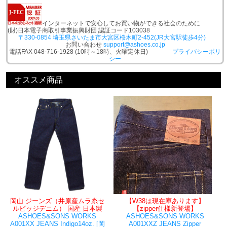
インターネットで安心してお買い物ができる社会のために
(財)日本電子商取引事業振興財団 認証コード103038
〒330-0854 埼玉県さいたま市大宮区桜木町2-452(JR大宮駅徒歩4分)
お問い合わせ
support@ashoes.co.jp
電話FAX 048-716-1928 (10時～18時、火曜定休日)
プライバシーポリ
シー
オススメ商品
岡山 ジーンズ（井原産ムラ糸セ
【W38は現在庫あります】
ルビッジデニム） 国産 日本製
【zipper仕様新登場】
ASHOES&SONS WORKS
ASHOES&SONS WORKS
A001XX JEANS Indigo14oz. [岡
A001XXZ JEANS Zipper