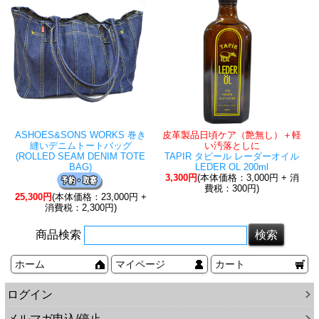
ASHOES&SONS WORKS 巻き
皮革製品日頃ケア（艶無し）＋軽
縫いデニムトートバッグ
い汚落としに
(ROLLED SEAM DENIM TOTE
TAPIR タピール レーダーオイル
BAG)
LEDER OL 200ml
3,300円
(本体価格：3,000円 + 消
費税：300円)
25,300円
(本体価格：23,000円 +
消費税：2,300円)
商品検索
ホーム
マイページ
カート
ログイン
メルマガ申込/停止