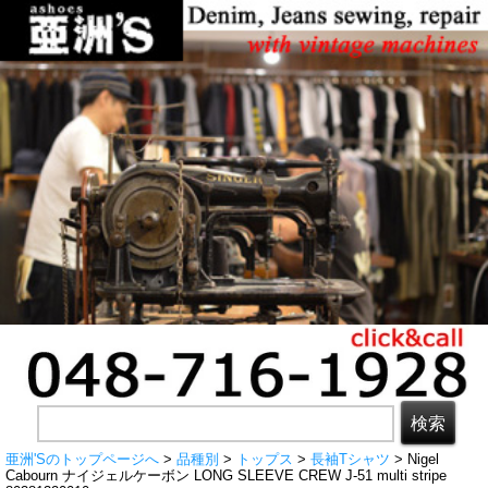
亜洲'Sのトップページへ
>
品種別
>
トップス
>
長袖Tシャツ
> Nigel
Cabourn ナイジェルケーボン LONG SLEEVE CREW J-51 multi stripe