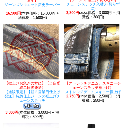
ます】
チェーンステッチ入替え(切らず
ジーンズシルエット変更テーパー
に)
ド
3,300円
(本体価格：3,000円 + 消
16,500円
(本体価格：15,000円 +
費税：300円)
消費税：1,500円)
【裾上げお急ぎの方に】【当店受
【ストレッチデニム、スキニーチ
取二日後発送】
ェーンステッチ裾上げ】
【通販限定】【翌２営業日仕上げ
ストレッチデニムスキニー裾上げ
発送】特急仕上ジーンズ裾上げチ
2,750円
(本体価格：2,500円 + 消
ェーンステッチ
費税：250円)
3,300円
(本体価格：3,000円 + 消
費税：300円)