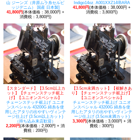
山 ジーンズ（井原ムラ糸セルビ
Indigo14oz. A001XXZ14IBARA
ッジデニム） 国産 日本製]
41,800円
(本体価格：38,000円 +
41,800円
(本体価格：38,000円 +
消費税：3,800円)
消費税：3,800円)
【スタンダード】【3.5cm以上カ
【3.5cm未満カット】【裾解きあ
ット】【チェーンステッチ裾上
り】【チェーンステッチ裾上げ】
げ】【ユニオンスペシャル】
【ユニオンスペシャル】
チェーンステッチ裾上げ ユニオ
チェーンステッチ裾上げ ユニオ
ンスペシャル 43200G 綿糸を使
ンスペシャル 43200G 綿糸を使
用したアタリの出やすいヴィンテ
用したアタリの出やすいヴィンテ
ージ仕上げ (3.5cm以上カット)
ージ仕上げ (3.5cm未満カット)
（持ち込み来店歓迎）
3,300円
(本体価格：3,000円 + 消
2,200円
(本体価格：2,000円 + 消
費税：300円)
費税：200円)