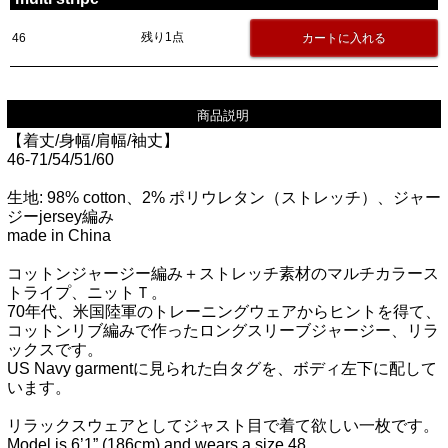
残り1点
46
商品説明
【着丈/身幅/肩幅/袖丈】
46-71/54/51/60
生地: 98% cotton、2% ポリウレタン（ストレッチ）、ジャー
ジーjersey編み
made in China
コットンジャージー編み＋ストレッチ素材のマルチカラース
トライプ、ニットＴ。
70年代、米国陸軍のトレーニングウェアからヒントを得て、
コットンリブ編みで作ったロングスリーブジャージー、リラ
ックスです。
US Navy garmentに見られた白タグを、ボディ左下に配して
います。
リラックスウェアとしてジャスト目で着て欲しい一枚です。
Model is 6’1” (186cm) and wears a size 48.