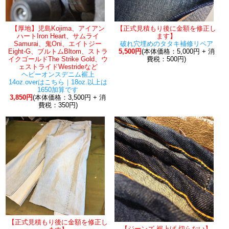
【厚地】児島Kojima、アイアン
【正式見積もり後に金額を修正し
ハートIron Heart、サムライ
ます】
Samurai、鬼Oni、エイトジー
破れ穴埋めのタタキ補修リペア
Eight-G、ブルトムBltom、ストラ
5,500円
(本体価格：5,000円 + 消
イクゴールドThe Strike Gold、ウ
費税：500円)
ェストライドWestrideなど
ヘビーオンスデニム裾上
14oz.overはこちら｜18oz.以上は
1650加算です
3,850円
(本体価格：3,500円 + 消
費税：350円)
【正式見積もり後に金額を修正し
【ジーンズ 裾上げ 切らない】