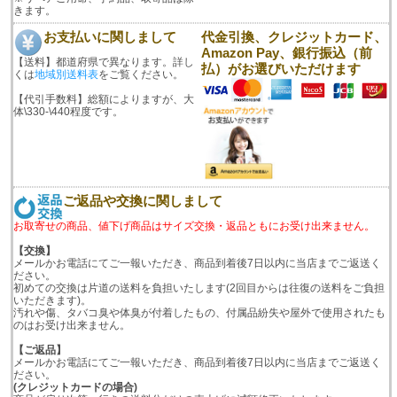
きます。
お支払いに関しまして
代金引換、クレジットカード、
Amazon Pay、銀行振込（前
【送料】都道府県で異なります。詳し
払）がお選びいただけます
くは
地域別送料表
をご覧ください。
【代引手数料】総額によりますが、大
体\330-\440程度です。
ご返品や交換に関しまして
お取寄せの商品、値下げ商品はサイズ交換・返品ともにお受け出来ません。
【交換】
メールかお電話にてご一報いただき、商品到着後7日以内に当店までご返送く
ださい。
初めての交換は片道の送料を負担いたします(2回目からは往復の送料をご負担
いただきます)。
汚れや傷、タバコ臭や体臭が付着したもの、付属品紛失や屋外で使用されたも
のはお受け出来ません。
【ご返品】
メールかお電話にてご一報いただき、商品到着後7日以内に当店までご返送く
ださい。
(クレジットカードの場合)