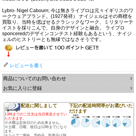
Lybro- Nigel Cabourn; 今は無きライブロは元々イギリスのワ
ークウェアブランド。(1927発祥） ナイジェルはその商標を
買取り、当時を偲ばせるクラシックなワーク、ミリタリーテ
イストを採りこんで、自身のデザインと融合。 ライブロ
sponceredのデザインコンテスト経験もあるという、ナイジ
ェルのヒストリーとも無縁ではなさそうです。
レビューを書く
商品についてのお問い合わせ
お気に入りに登録
配送に関しまして
下記の配送時間帯がお選びいた
だけます
13時までのご注文は当日発送させてい
ただきます。
※火曜は定休日のため出来ません。
※土曜、日曜、祝日は12時までになり
ます。
※リペアご用命、予約品、取寄品は除