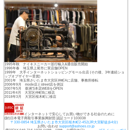
1995年秋 ナイキスニーカー並行輸入&通信販売開始
1996年春 埼玉県上尾市に実店舗OPEN
1999年 大手インターネットショッピングモール出店 (その後、3年連続ショ
ップオブザイヤー受賞)
2001年 埼玉県さいたま市大宮区仲町Aに店舗、事務所移転
2006年9月 mode店とstreet店を併設
2007年5月 亜洲'S本店WEBをOPEN
2011年4月 大宮区仲町Bに移店
2018年3月 大宮区桜木町に移店
インターネットで安心してお買い物ができる社会のために
(財)日本電子商取引事業振興財団 認証コード103038
〒330-0854 埼玉県さいたま市大宮区桜木町2-452(JR大宮駅徒歩4分)
お問い合わせ
support@ashoes.co.jp