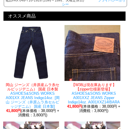
電話FAX 048-716-1928 (10時～18時、火曜定休日)
プライバシーポリ
シー
オススメ商品
岡山 ジーンズ（井原産ムラ糸セ
【W38は現在庫あります】
ルビッジデニム） 国産 日本製
【zipper仕様新登場】
ASHOES&SONS WORKS
ASHOES&SONS WORKS
A001XX JEANS Indigo14oz. [岡
A001XXZ JEANS Zipper
山 ジーンズ（井原ムラ糸セルビ
Indigo14oz. A001XXZ14IBARA
ッジデニム） 国産 日本製]
41,800円
(本体価格：38,000円 +
41,800円
(本体価格：38,000円 +
消費税：3,800円)
消費税：3,800円)