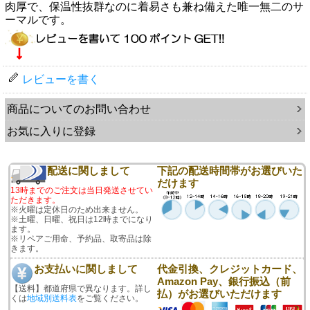
肉厚で、保温性抜群なのに着易さも兼ね備えた唯一無二のサ
ーマルです。
レビューを書く
商品についてのお問い合わせ
お気に入りに登録
配送に関しまして
下記の配送時間帯がお選びいた
だけます
13時までのご注文は当日発送させてい
ただきます。
※火曜は定休日のため出来ません。
※土曜、日曜、祝日は12時までになり
ます。
※リペアご用命、予約品、取寄品は除
きます。
お支払いに関しまして
代金引換、クレジットカード、
Amazon Pay、銀行振込（前
【送料】都道府県で異なります。詳し
払）がお選びいただけます
くは
地域別送料表
をご覧ください。