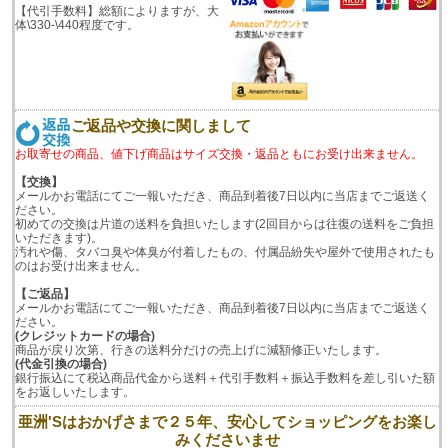
【代引手数料】総額によりますが、大
体\330-\440程度です。
ご返品や交換に関しまして
お取寄せの商品、値下げ商品はサイズ交換・返品ともにお受け出来ません。
【交換】
メールかお電話にてご一報いただき、商品到着後7日以内に当店までご返送く
ださい。
初めての交換は片道の送料を負担いたします(2回目からは往復の送料をご負担
いただきます)。
汚れや傷、タバコ臭や体臭が付着したもの、付属品紛失や屋外で使用されたも
のはお受け出来ません。
【ご返品】
メールかお電話にてご一報いただき、商品到着後7日以内に当店までご返送く
ださい。
(クレジットカードの場合)
商品が戻り次第、行きの送料分だけの売上げに減額修正いたします。
(代金引換の場合)
銀行振込にて税込商品代金から送料＋代引手数料＋振込手数料を差し引いた額
をお返しいたします。
亜洲'Sはおかげさまで２５年、安心してショッピングをお楽し
みくださいませ