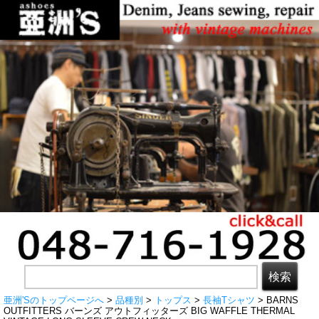
亜洲'Sのトップページへ
>
品種別
>
トップス
>
長袖Tシャツ
> BARNS
OUTFITTERS バーンズ アウトフィッターズ BIG WAFFLE THERMAL