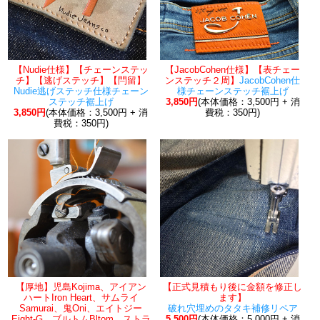
【Nudie仕様】【チェーンステッ
【JacobCohen仕様】【表チェー
チ】【逃げステッチ】【閂留】
ンステッチ２周】
JacobCohen仕
Nudie逃げステッチ仕様チェーン
様チェーンステッチ裾上げ
ステッチ裾上げ
3,850円
(本体価格：3,500円 + 消
3,850円
(本体価格：3,500円 + 消
費税：350円)
費税：350円)
【厚地】児島Kojima、アイアン
【正式見積もり後に金額を修正し
ハートIron Heart、サムライ
ます】
Samurai、鬼Oni、エイトジー
破れ穴埋めのタタキ補修リペア
Eight-G、ブルトムBltom、ストラ
5,500円
(本体価格：5,000円 + 消