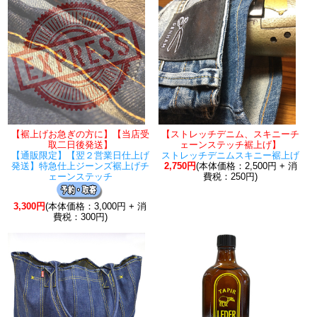
【裾上げお急ぎの方に】【当店受
【ストレッチデニム、スキニーチ
取二日後発送】
ェーンステッチ裾上げ】
【通販限定】【翌２営業日仕上げ
ストレッチデニムスキニー裾上げ
発送】特急仕上ジーンズ裾上げチ
2,750円
(本体価格：2,500円 + 消
ェーンステッチ
費税：250円)
3,300円
(本体価格：3,000円 + 消
費税：300円)