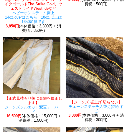
イクゴールドThe Strike Gold、ウ
費税：500円)
ェストライドWestrideなど
ヘビーオンスデニム裾上
14oz.overはこちら｜18oz.以上は
1650加算です
3,850円
(本体価格：3,500円 + 消
費税：350円)
【正式見積もり後に金額を修正し
【ジーンズ 裾上げ 切らない】
ます】
チェーンステッチ入替え(切らず
ジーンズシルエット変更テーパー
に)
ド
3,300円
(本体価格：3,000円 + 消
16,500円
(本体価格：15,000円 +
費税：300円)
消費税：1,500円)