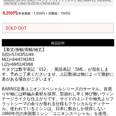
BARNS OUTFITTERS バーンズ アウトフィッターズ BIG WAFFLE THERMAL
VINTAGE LONG SLEEVE CREW NECK
8,250円
(本体価格：7,500円 + 消費税：750円)
SOLD OUT
商品説明
【着丈/身幅/肩幅/袖丈】
S(0)=57/43/51/49
M(1)=64/47/42/63
L(2)=69/51/43/66
※タグは数字表記「012」、英語表記「SML」が混在しま
す。予めご了承くださいませ。上記数値は物によって微妙に
差がある場合がございます。
BARNS定番ユニオンスペシャルシリーズのサーマル。首周
りや袖には畔編み素材を採用、型崩れし辛く伸び難いヴィン
テージライクな仕上がりです。サイドのエンドや袖先よりフ
ラットシーマの余りが垂れる仕様もクラシカルなディテー
ル。使われているミシンは、日本に数台しか現存しない
1960年代の米国製ミシン「ユニオンスペシャル」を使用。