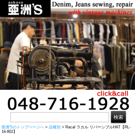
亜洲'Sのトップページへ
>
品種別
> Racal ラカル リバーシブルHAT【RL-
16-802】