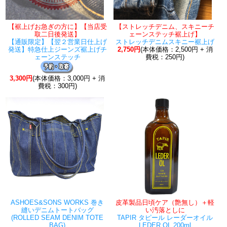
【裾上げお急ぎの方に】【当店受
【ストレッチデニム、スキニーチ
取二日後発送】
ェーンステッチ裾上げ】
【通販限定】【翌２営業日仕上げ
ストレッチデニムスキニー裾上げ
発送】特急仕上ジーンズ裾上げチ
2,750円
(本体価格：2,500円 + 消
ェーンステッチ
費税：250円)
3,300円
(本体価格：3,000円 + 消
費税：300円)
ASHOES&SONS WORKS 巻き
皮革製品日頃ケア（艶無し）＋軽
縫いデニムトートバッグ
い汚落としに
(ROLLED SEAM DENIM TOTE
TAPIR タピール レーダーオイル
BAG)
LEDER OL 200ml