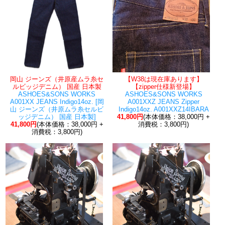
岡山 ジーンズ（井原産ムラ糸セ
【W38は現在庫あります】
ルビッジデニム） 国産 日本製
【zipper仕様新登場】
ASHOES&SONS WORKS
ASHOES&SONS WORKS
A001XX JEANS Indigo14oz. [岡
A001XXZ JEANS Zipper
山 ジーンズ（井原ムラ糸セルビ
Indigo14oz. A001XXZ14IBARA
ッジデニム） 国産 日本製]
41,800円
(本体価格：38,000円 +
41,800円
(本体価格：38,000円 +
消費税：3,800円)
消費税：3,800円)