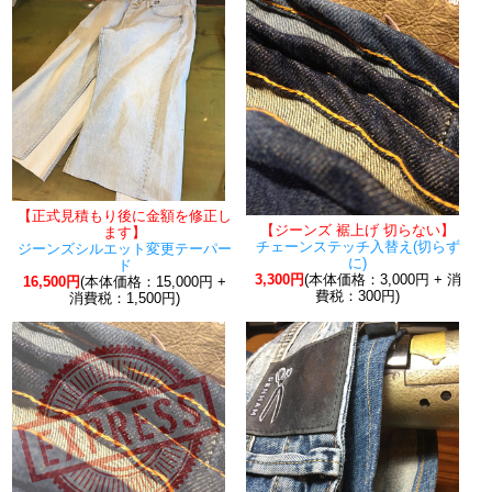
【正式見積もり後に金額を修正し
【ジーンズ 裾上げ 切らない】
ます】
チェーンステッチ入替え(切らず
ジーンズシルエット変更テーパー
に)
ド
3,300円
(本体価格：3,000円 + 消
16,500円
(本体価格：15,000円 +
費税：300円)
消費税：1,500円)