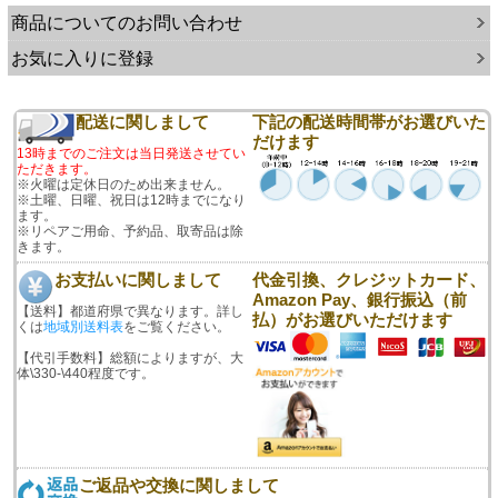
商品についてのお問い合わせ
お気に入りに登録
配送に関しまして
下記の配送時間帯がお選びいた
だけます
13時までのご注文は当日発送させてい
ただきます。
※火曜は定休日のため出来ません。
※土曜、日曜、祝日は12時までになり
ます。
※リペアご用命、予約品、取寄品は除
きます。
お支払いに関しまして
代金引換、クレジットカード、
Amazon Pay、銀行振込（前
【送料】都道府県で異なります。詳し
払）がお選びいただけます
くは
地域別送料表
をご覧ください。
【代引手数料】総額によりますが、大
体\330-\440程度です。
ご返品や交換に関しまして