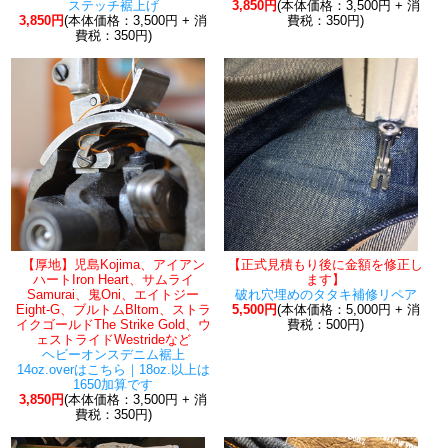
ステッチ裾上げ
3,850円
(本体価格：3,500円 + 消
3,850円
(本体価格：3,500円 + 消
費税：350円)
費税：350円)
【厚地】児島Kojima、アイアン
【正式見積もり後に金額を修正し
ハートIron Heart、サムライ
ます】
Samurai、鬼Oni、エイトジー
破れ穴埋めのタタキ補修リペア
Eight-G、ブルトムBltom、ストラ
5,500円
(本体価格：5,000円 + 消
イクゴールドThe Strike Gold、ウ
費税：500円)
ェストライドWestrideなど
ヘビーオンスデニム裾上
14oz.overはこちら｜18oz.以上は
1650加算です
3,850円
(本体価格：3,500円 + 消
費税：350円)