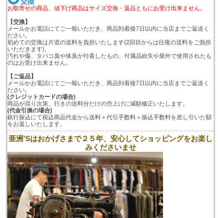
お取寄せの商品、値下げ商品はサイズ交換・返品ともにお受け出来ません。
【交換】
メールかお電話にてご一報いただき、商品到着後7日以内に当店までご返送く
ださい。
初めての交換は片道の送料を負担いたします(2回目からは往復の送料をご負担
いただきます)。
汚れや傷、タバコ臭や体臭が付着したもの、付属品紛失や屋外で使用されたも
のはお受け出来ません。
【ご返品】
メールかお電話にてご一報いただき、商品到着後7日以内に当店までご返送く
ださい。
(クレジットカードの場合)
商品が戻り次第、行きの送料分だけの売上げに減額修正いたします。
(代金引換の場合)
銀行振込にて税込商品代金から送料＋代引手数料＋振込手数料を差し引いた額
をお返しいたします。
亜洲'Sはおかげさまで２５年、安心してショッピングをお楽し
みくださいませ