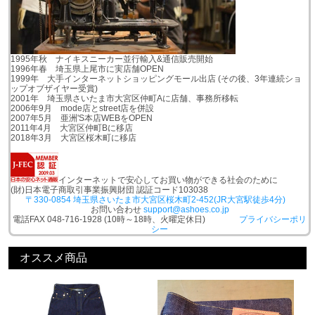
1995年秋 ナイキスニーカー並行輸入&通信販売開始
1996年春 埼玉県上尾市に実店舗OPEN
1999年 大手インターネットショッピングモール出店 (その後、3年連続ショ
ップオブザイヤー受賞)
2001年 埼玉県さいたま市大宮区仲町Aに店舗、事務所移転
2006年9月 mode店とstreet店を併設
2007年5月 亜洲'S本店WEBをOPEN
2011年4月 大宮区仲町Bに移店
2018年3月 大宮区桜木町に移店
インターネットで安心してお買い物ができる社会のために
(財)日本電子商取引事業振興財団 認証コード103038
〒330-0854 埼玉県さいたま市大宮区桜木町2-452(JR大宮駅徒歩4分)
お問い合わせ
support@ashoes.co.jp
電話FAX 048-716-1928 (10時～18時、火曜定休日)
プライバシーポリ
シー
オススメ商品