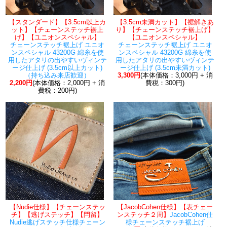
【スタンダード】【3.5cm以上カ
【3.5cm未満カット】【裾解きあ
ット】【チェーンステッチ裾上
り】【チェーンステッチ裾上げ】
げ】【ユニオンスペシャル】
【ユニオンスペシャル】
チェーンステッチ裾上げ ユニオ
チェーンステッチ裾上げ ユニオ
ンスペシャル 43200G 綿糸を使
ンスペシャル 43200G 綿糸を使
用したアタリの出やすいヴィンテ
用したアタリの出やすいヴィンテ
ージ仕上げ (3.5cm以上カット)
ージ仕上げ (3.5cm未満カット)
（持ち込み来店歓迎）
3,300円
(本体価格：3,000円 + 消
2,200円
(本体価格：2,000円 + 消
費税：300円)
費税：200円)
【Nudie仕様】【チェーンステッ
【JacobCohen仕様】【表チェー
チ】【逃げステッチ】【閂留】
ンステッチ２周】
JacobCohen仕
Nudie逃げステッチ仕様チェーン
様チェーンステッチ裾上げ