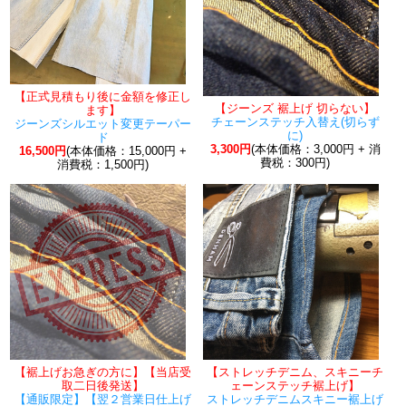
【正式見積もり後に金額を修正し
【ジーンズ 裾上げ 切らない】
ます】
チェーンステッチ入替え(切らず
ジーンズシルエット変更テーパー
に)
ド
3,300円
(本体価格：3,000円 + 消
16,500円
(本体価格：15,000円 +
費税：300円)
消費税：1,500円)
【裾上げお急ぎの方に】【当店受
【ストレッチデニム、スキニーチ
取二日後発送】
ェーンステッチ裾上げ】
【通販限定】【翌２営業日仕上げ
ストレッチデニムスキニー裾上げ