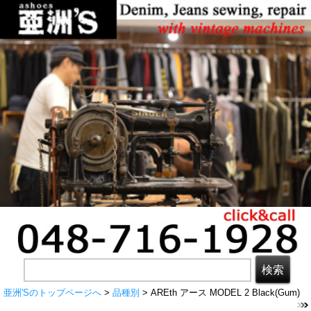
亜洲'Sのトップページへ
>
品種別
> AREth アース MODEL 2 Black(Gum)