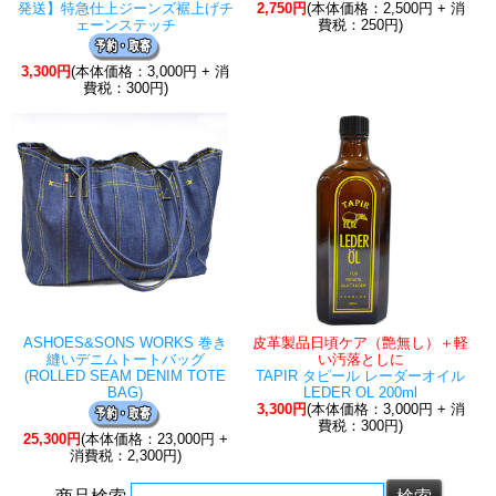
発送】特急仕上ジーンズ裾上げチ
2,750円
(本体価格：2,500円 + 消
ェーンステッチ
費税：250円)
3,300円
(本体価格：3,000円 + 消
費税：300円)
ASHOES&SONS WORKS 巻き
皮革製品日頃ケア（艶無し）＋軽
縫いデニムトートバッグ
い汚落としに
(ROLLED SEAM DENIM TOTE
TAPIR タピール レーダーオイル
BAG)
LEDER OL 200ml
3,300円
(本体価格：3,000円 + 消
費税：300円)
25,300円
(本体価格：23,000円 +
消費税：2,300円)