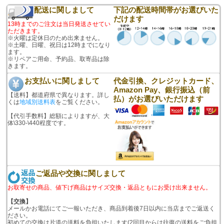
配送に関しまして
下記の配送時間帯がお選びいた
だけます
13時までのご注文は当日発送させてい
ただきます。
※火曜は定休日のため出来ません。
※土曜、日曜、祝日は12時までになり
ます。
※リペアご用命、予約品、取寄品は除
きます。
お支払いに関しまして
代金引換、クレジットカード、
Amazon Pay、銀行振込（前
【送料】都道府県で異なります。詳し
払）がお選びいただけます
くは
地域別送料表
をご覧ください。
【代引手数料】総額によりますが、大
体\330-\440程度です。
ご返品や交換に関しまして
お取寄せの商品、値下げ商品はサイズ交換・返品ともにお受け出来ません。
【交換】
メールかお電話にてご一報いただき、商品到着後7日以内に当店までご返送く
ださい。
初めての交換は片道の送料を負担いたします(2回目からは往復の送料をご負担