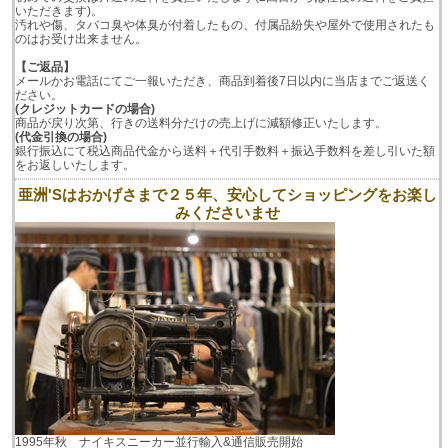
いただきます)。
汚れや傷、タバコ臭や体臭が付着したもの、付属品紛失や屋外で使用されたも
のはお受け出来ません。
【ご返品】
メールかお電話にてご一報いただき、商品到着後7日以内に当店までご返送く
ださい。
(クレジットカードの場合)
商品が戻り次第、行きの送料分だけの売上げに減額修正いたします。
(代金引換の場合)
銀行振込にて税込商品代金から送料＋代引手数料＋振込手数料を差し引いた額
をお返しいたします。
亜洲'Sはおかげさまで２５年、安心してショッピングをお楽し
みくださいませ
1995年秋 ナイキスニーカー並行輸入&通信販売開始