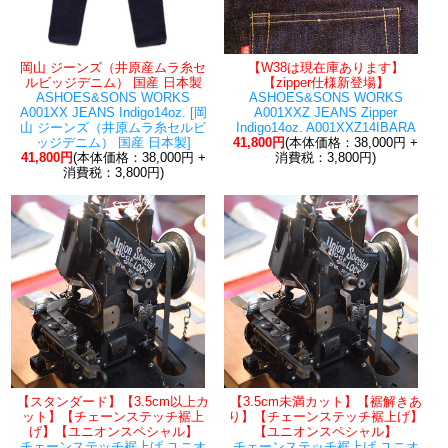
岡山 ジーンズ（井原産ムラ糸セ
【W38は現在庫あります】
ルビッジデニム） 国産 日本製
【zipper仕様新登場】
ASHOES&SONS WORKS
ASHOES&SONS WORKS
A001XX JEANS Indigo14oz. [岡
A001XXZ JEANS Zipper
山 ジーンズ（井原ムラ糸セルビ
Indigo14oz. A001XXZ14IBARA
ッジデニム） 国産 日本製]
41,800円
(本体価格：38,000円 +
41,800円
(本体価格：38,000円 +
消費税：3,800円)
消費税：3,800円)
【スタンダード】【3.5cm以上カ
【3.5cm未満カット】【裾解きあ
ット】【チェーンステッチ裾上
り】【チェーンステッチ裾上げ】
げ】【ユニオンスペシャル】
【ユニオンスペシャル】
チェーンステッチ裾上げ ユニオ
チェーンステッチ裾上げ ユニオ