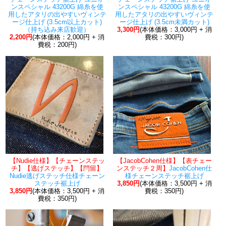
ンスペシャル 43200G 綿糸を使
ンスペシャル 43200G 綿糸を使
用したアタリの出やすいヴィンテ
用したアタリの出やすいヴィンテ
ージ仕上げ (3.5cm以上カット)
ージ仕上げ (3.5cm未満カット)
（持ち込み来店歓迎）
3,300円
(本体価格：3,000円 + 消
2,200円
(本体価格：2,000円 + 消
費税：300円)
費税：200円)
【Nudie仕様】【チェーンステッ
【JacobCohen仕様】【表チェー
チ】【逃げステッチ】【閂留】
ンステッチ２周】
JacobCohen仕
Nudie逃げステッチ仕様チェーン
様チェーンステッチ裾上げ
ステッチ裾上げ
3,850円
(本体価格：3,500円 + 消
3,850円
(本体価格：3,500円 + 消
費税：350円)
費税：350円)