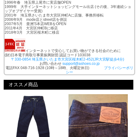
1996年春 埼玉県上尾市に実店舗OPEN
1999年 大手インターネットショッピングモール出店 (その後、3年連続ショ
ップオブザイヤー受賞)
2001年 埼玉県さいたま市大宮区仲町Aに店舗、事務所移転
2006年9月 mode店とstreet店を併設
2007年5月 亜洲'S本店WEBをOPEN
2011年4月 大宮区仲町Bに移店
2018年3月 大宮区桜木町に移店
インターネットで安心してお買い物ができる社会のために
(財)日本電子商取引事業振興財団 認証コード103038
〒330-0854 埼玉県さいたま市大宮区桜木町2-452(JR大宮駅徒歩4分)
お問い合わせ
support@ashoes.co.jp
電話FAX 048-716-1928 (10時～18時、火曜定休日)
プライバシーポリ
シー
オススメ商品