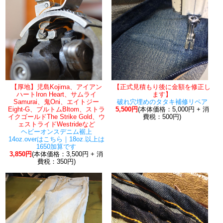
【厚地】児島Kojima、アイアン
【正式見積もり後に金額を修正し
ハートIron Heart、サムライ
ます】
Samurai、鬼Oni、エイトジー
破れ穴埋めのタタキ補修リペア
Eight-G、ブルトムBltom、ストラ
5,500円
(本体価格：5,000円 + 消
イクゴールドThe Strike Gold、ウ
費税：500円)
ェストライドWestrideなど
ヘビーオンスデニム裾上
14oz.overはこちら｜18oz.以上は
1650加算です
3,850円
(本体価格：3,500円 + 消
費税：350円)