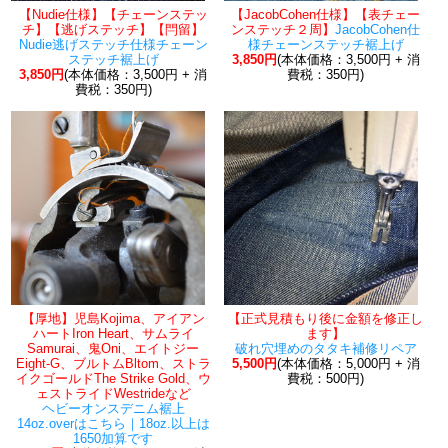
【Nudie仕様】【チェーンステッ
【JacobCohen仕様】【表チェー
チ】【逃げステッチ】【閂留】
ンステッチ２周】
JacobCohen仕
Nudie逃げステッチ仕様チェーン
様チェーンステッチ裾上げ
ステッチ裾上げ
3,850円
(本体価格：3,500円 + 消
3,850円
(本体価格：3,500円 + 消
費税：350円)
費税：350円)
【厚地】児島Kojima、アイアン
【正式見積もり後に金額を修正し
ハートIron Heart、サムライ
ます】
Samurai、鬼Oni、エイトジー
破れ穴埋めのタタキ補修リペア
Eight-G、ブルトムBltom、ストラ
5,500円
(本体価格：5,000円 + 消
イクゴールドThe Strike Gold、ウ
費税：500円)
ェストライドWestrideなど
ヘビーオンスデニム裾上
14oz.overはこちら｜18oz.以上は
1650加算です