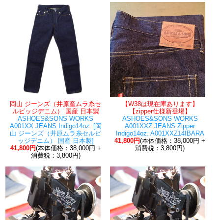
岡山 ジーンズ（井原産ムラ糸セ
【W38は現在庫あります】
ルビッジデニム） 国産 日本製
【zipper仕様新登場】
ASHOES&SONS WORKS
ASHOES&SONS WORKS
A001XX JEANS Indigo14oz. [岡
A001XXZ JEANS Zipper
山 ジーンズ（井原ムラ糸セルビ
Indigo14oz. A001XXZ14IBARA
ッジデニム） 国産 日本製]
41,800円
(本体価格：38,000円 +
41,800円
(本体価格：38,000円 +
消費税：3,800円)
消費税：3,800円)