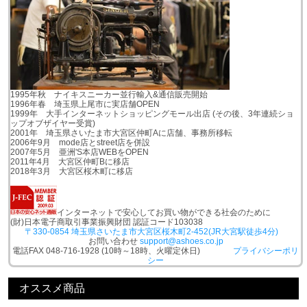
1995年秋 ナイキスニーカー並行輸入&通信販売開始
1996年春 埼玉県上尾市に実店舗OPEN
1999年 大手インターネットショッピングモール出店 (その後、3年連続ショ
ップオブザイヤー受賞)
2001年 埼玉県さいたま市大宮区仲町Aに店舗、事務所移転
2006年9月 mode店とstreet店を併設
2007年5月 亜洲'S本店WEBをOPEN
2011年4月 大宮区仲町Bに移店
2018年3月 大宮区桜木町に移店
インターネットで安心してお買い物ができる社会のために
(財)日本電子商取引事業振興財団 認証コード103038
〒330-0854 埼玉県さいたま市大宮区桜木町2-452(JR大宮駅徒歩4分)
お問い合わせ
support@ashoes.co.jp
電話FAX 048-716-1928 (10時～18時、火曜定休日)
プライバシーポリ
シー
オススメ商品