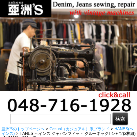
亜洲'Sのトップページへ
>
Casual（カジュアル）系ブランド
>
HANES(ヘ
インズ)
> HANES ヘインズ ジャパンフィット クルーネックTシャツ(2枚組)