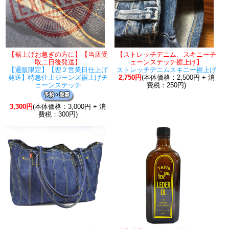
【裾上げお急ぎの方に】【当店受
【ストレッチデニム、スキニーチ
取二日後発送】
ェーンステッチ裾上げ】
【通販限定】【翌２営業日仕上げ
ストレッチデニムスキニー裾上げ
発送】特急仕上ジーンズ裾上げチ
2,750円
(本体価格：2,500円 + 消
ェーンステッチ
費税：250円)
3,300円
(本体価格：3,000円 + 消
費税：300円)