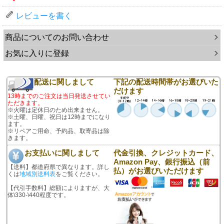
レビューを書く
商品についてのお問い合わせ
お気に入りに登録
配送に関しまして
下記の配送時間帯がお選びいた
だけます
13時までのご注文は当日発送させてい
ただきます。
※火曜は定休日のため出来ません。
※土曜、日曜、祝日は12時までになり
ます。
※リペアご用命、予約品、取寄品は除
きます。
お支払いに関しまして
代金引換、クレジットカード、
Amazon Pay、銀行振込（前
【送料】都道府県で異なります。詳し
払）がお選びいただけます
くは
地域別送料表
をご覧ください。
【代引手数料】総額によりますが、大
体\330-\440程度です。