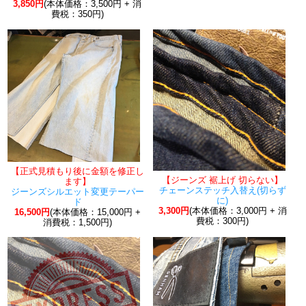
3,850円
(本体価格：3,500円 + 消
費税：350円)
【正式見積もり後に金額を修正し
【ジーンズ 裾上げ 切らない】
ます】
チェーンステッチ入替え(切らず
ジーンズシルエット変更テーパー
に)
ド
3,300円
(本体価格：3,000円 + 消
16,500円
(本体価格：15,000円 +
費税：300円)
消費税：1,500円)