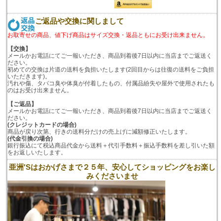
ご返品や交換に関しまして
お取寄せの商品、値下げ商品はサイズ交換・返品ともにお受け出来ません。
【交換】
メールかお電話にてご一報いただき、商品到着後7日以内に当店までご返送く
ださい。
初めての交換は片道の送料を負担いたします(2回目からは往復の送料をご負担
いただきます)。
汚れや傷、タバコ臭や体臭が付着したもの、付属品紛失や屋外で使用されたも
のはお受け出来ません。
【ご返品】
メールかお電話にてご一報いただき、商品到着後7日以内に当店までご返送く
ださい。
(クレジットカードの場合)
商品が戻り次第、行きの送料分だけの売上げに減額修正いたします。
(代金引換の場合)
銀行振込にて税込商品代金から送料＋代引手数料＋振込手数料を差し引いた額
をお返しいたします。
亜洲'Sはおかげさまで２５年、安心してショッピングをお楽し
みくださいませ