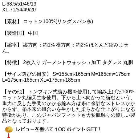
L-68.5/51/46/19
XL-71/54/49/20
【素材】 コットン100%(リングスパン糸)
【製造国】 中国
【縮率】 縦方向：約1% 横方向：約2% ほとんど縮みませ
ん。
【特徴】 2枚入り ガーメントウォッシュ加工 タグレス 丸胴
【サイズ選びの目安】 S=155cm-165cm M=165cm=175cm
L=175cm-185cm XL=175cm-185cm
【その他】 トンプキン式編み機を使用して編み上げた100%
コットン丸編天竺を使用。下から上へ向かって編むという、
重力に反した手間のかかる編み方は糸に余計なストレスがか
からず、糸本来の風合いを生かした柔らかな仕上がりになる
特徴があり、このジャパンフィットも大変肌触りの優しい製
品となっております。