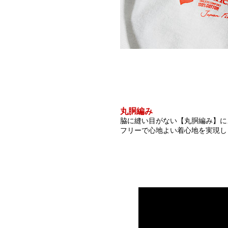
丸胴編み
脇に縫い目がない【丸胴編み】に
フリーで心地よい着心地を実現し