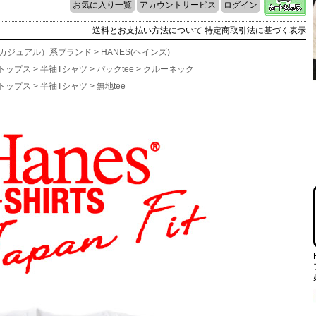
お気に入り一覧
アカウントサービス
ログイン
送料とお支払い方法について
特定商取引法に基づく表示
l（カジュアル）系ブランド
>
HANES(ヘインズ)
トップス
>
半袖Tシャツ
>
パックtee
>
クルーネック
トップス
>
半袖Tシャツ
>
無地tee