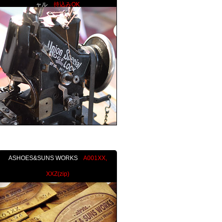
ャル
持込みOK
ASHOES&SUNS WORKS
A001XX,
XXZ(zip)