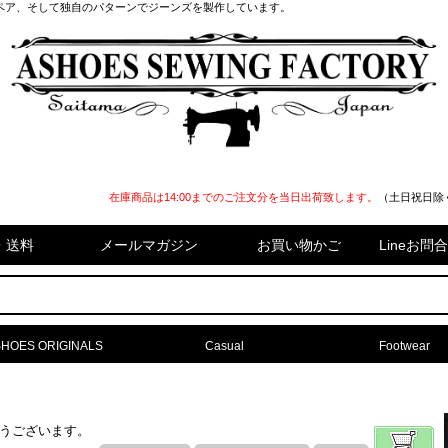
ペア、そして独自のパターンでジーンズを製作しています。
在庫商品は14:00までのご注文分を当日出荷致します。
（土日祝日除
・送料
メールマガジン
お買い物かご
Lineお
HOES ORIGINALS
Casual
Footwear
難うございます。