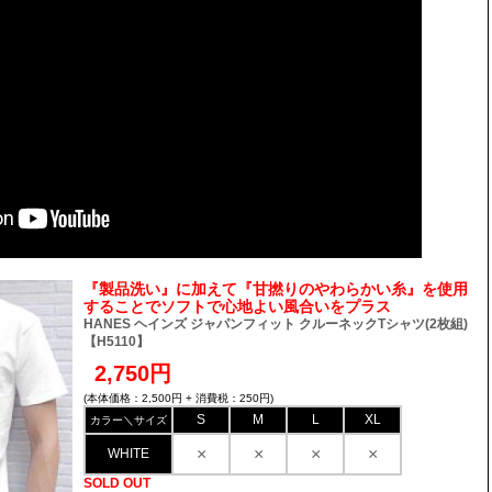
『製品洗い』に加えて『甘撚りのやわらかい糸』を使用
することでソフトで心地よい風合いをプラス
HANES ヘインズ ジャパンフィット クルーネックTシャツ(2枚組)
【H5110】
2,750円
(本体価格：2,500円 + 消費税：250円)
S
M
L
XL
カラー＼サイズ
×
×
×
×
WHITE
SOLD OUT