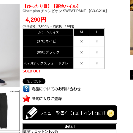
【ゆったり目】【裏地パイル】
Champion チャンピオン SWEAT PANT 【C3-C210】
4,290円
(本体価格：3,900円 + 消費税：390円)
M
L
カラー＼サイズ
×
×
(370)ネイビー
×
×
(090)ブラック
×
×
(070)オックスフォードグレー
SOLD OUT
detail
素材：コットン100%