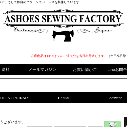
ペア、そして独自のパターンでジーンズを製作しています。
在庫商品は14:00までのご注文分を当日出荷致します。
（土日祝日除
・送料
メールマガジン
お買い物かご
Lineお
HOES ORIGINALS
Casual
Footwear
難うございます。