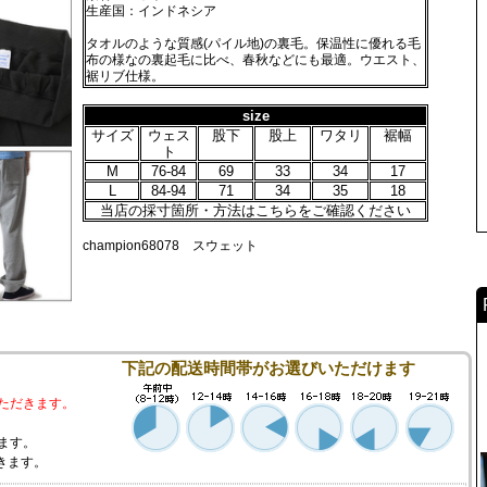
生産国：インドネシア
タオルのような質感(パイル地)の裏毛。保温性に優れる毛
布の様なの裏起毛に比べ、春秋などにも最適。ウエスト、
裾リブ仕様。
size
サイズ
ウェス
股下
股上
ワタリ
裾幅
ト
M
76-84
69
33
34
17
L
84-94
71
34
35
18
当店の採寸箇所・方法はこちらをご確認ください
champion68078 スウェット
下記の配送時間帯がお選びいただけます
ただきます。
ます。
きます。