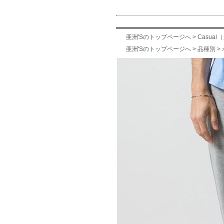
亜洲'Sのトップページへ
>
Casua
亜洲'Sのトップページへ
>
品種別
>