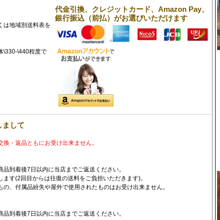
代金引換、クレジットカード、Amazon Pay、
銀行振込（前払）がお選びいただけます
くは
地域別送料表
を
30-\440程度で
しまして
交換・返品ともにお受け出来ません。
商品到着後7日以内に当店までご返送ください。
ます(2回目からは往復の送料をご負担いただきます)。
もの、付属品紛失や屋外で使用されたものはお受け出来ません。
商品到着後7日以内に当店までご返送ください。