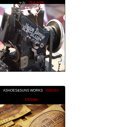
ャル
持込みOK
ASHOES&SUNS WORKS
A001XX,
XXZ(zip)