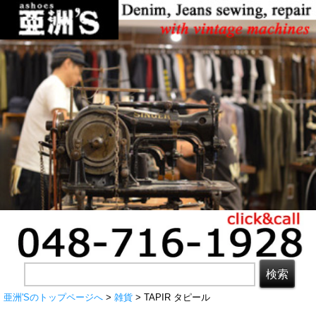
亜洲'Sのトップページへ
>
雑貨
> TAPIR タピール