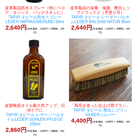
皮革製品防水スプレー（特にベロ
皮革製品の栄養、保護、艶出しソ
ア、ヌバック、バックスキンに）
フトワックス（手塗り可）
TAPIR タピール防水スプレー
TAPIR タピール レーダーバルサ
LEDER IMPRAGNIERUNG 50ml
ムLEDER BALSAM NATUR 85ml
2,640円
2,640円
(本体価格：2,400円 + 消費税：240
(本体価格：2,400円 + 消費税：240
円)
円)
皮製靴底オイル耐久性アップ、日
「馬毛を使った仕上げ用ブラシ」
頃ケアに
TAPIR タピール 艶出しブラシ
TAPIR タピール レザーソールオ
SILBERジルバー
イルLEDER SOHLEN PFLEGE
4,400円
(本体価格：4,000円 + 消費税：400
100ml
円)
2,860円
(本体価格：2,600円 + 消費税：260
円)