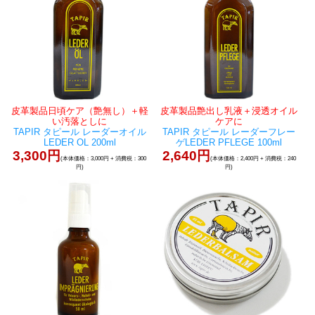
皮革製品日頃ケア（艶無し）＋軽
皮革製品艶出し乳液＋浸透オイル
い汚落としに
ケアに
TAPIR タピール レーダーオイル
TAPIR タピール レーダーフレー
LEDER OL 200ml
ゲLEDER PFLEGE 100ml
3,300円
2,640円
(本体価格：3,000円 + 消費税：300
(本体価格：2,400円 + 消費税：240
円)
円)