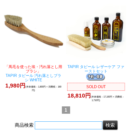
「馬毛を使った埃・汚れ落とし用
TAPIR タピール レザーケア ファ
ブラシ」
ーストセット
TAPIR タピール 汚れ落としブラ
シ WHITE
1,980円
SOLD OUT
(本体価格：1,800円 + 消費税：180
円)
18,810円
(本体価格：17,100円 + 消費税：
1,710円)
1
商品検索