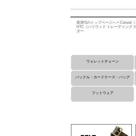
亜洲'Sのトップページへ
>
Casua
HTC（ハリウッド トレーディング 
ダー
HTC 小物の種類
ウォレットチェーン
バックル・カードケース・バッグ
フットウェア
HTC 他のカテゴリー