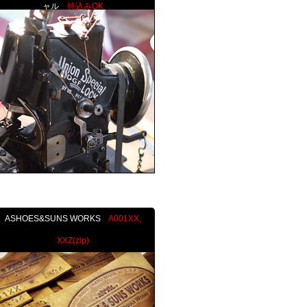
ャル
持込みOK
ASHOES&SUNS WORKS
A001XX,
XXZ(zip)