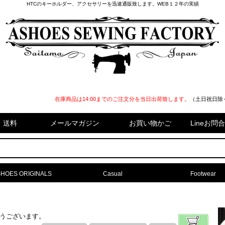
HTCのキーホルダー、アクセサリーを迅速通販致します。WEB１２年の実績
在庫商品は14:00までのご注文分を当日出荷致します。
（土日祝日除
・送料
メールマガジン
お買い物かご
Lineお
HOES ORIGINALS
Casual
Footwear
難うございます。