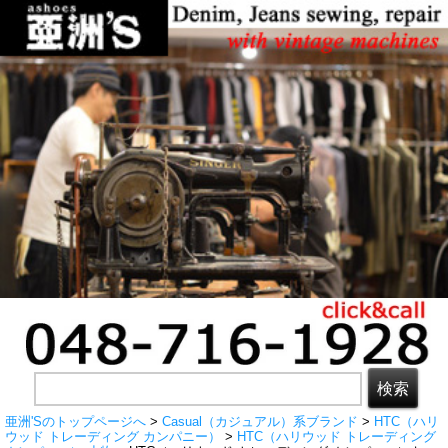
亜洲'Sのトップページへ
>
Casual（カジュアル）系ブランド
>
HTC（ハリ
ウッド トレーディング カンパニー）
>
HTC（ハリウッド トレーディング