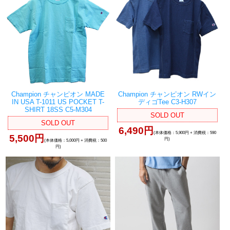
Champion チャンピオン MADE
Champion チャンピオン RWイン
IN USA T-1011 US POCKET T-
ディゴTee C3-H307
SHIRT 18SS C5-M304
SOLD OUT
SOLD OUT
6,490円
(本体価格：5,900円 + 消費税：590
5,500円
円)
(本体価格：5,000円 + 消費税：500
円)