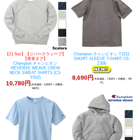
【11.5oz】【リバースウィーブ】
Champion チャンピオン T1011
【青単タグ】
SHORT SLEEVE T-SHIRT C5-
Champion チャンピオン
Z306
REVERSE WEAVE CREW
NECK SWEAT SHIRTS (C3-
8,690円
Y032)
(本体価格：7,900円 + 消費税：790
10,780円
円)
(本体価格：9,800円 + 消費税：
980円)