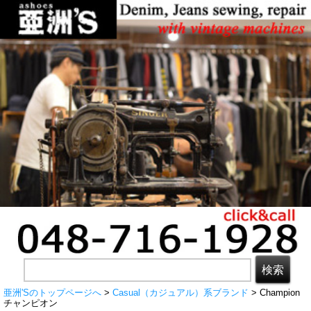
亜洲'Sのトップページへ
>
Casual（カジュアル）系ブランド
> Champion
チャンピオン