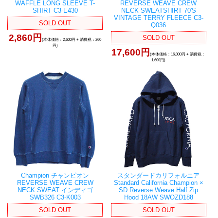
WAFFLE LONG SLEEVE T-
REVERSE WEAVE CREW
SHIRT C3-E430
NECK SWEATSHIRT 70'S
VINTAGE TERRY FLEECE C3-
SOLD OUT
Q036
2,860円
SOLD OUT
(本体価格：2,600円 + 消費税：260
円)
17,600円
(本体価格：16,000円 + 消費税：
1,600円)
Champion チャンピオン
スタンダードカリフォルニア
REVERSE WEAVE CREW
Standard California Champion ×
NECK SWEAT インディゴ
SD Reverse Weave Half Zip
SWB326 C3-K003
Hood 18AW SWOZD188
SOLD OUT
SOLD OUT