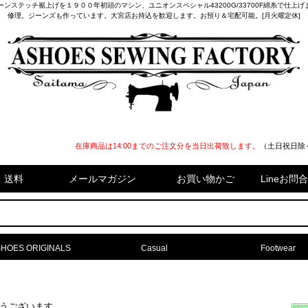
ンステッチ裾上げを１９００年初頭のマシン、ユニオンスペシャル43200G/33700F綿糸で仕上
修理。ジーンズも作っています。大宮店お持込を歓迎します。お預り＆宅配可能。[月火曜定休]
在庫商品は14:00までのご注文分を当日出荷致します。
（土日祝日除
・送料
メールマガジン
お買い物かご
Lineお
HOES ORIGINALS
Casual
Footwear
難うございます。