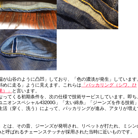
端が山谷のように凸凹」しており、「色の濃淡が発生」しています
斜めに走る」ように見えます。これらは
「パッカリング（シワ、ひ
果）」
と言います。
なってくる初期条件を、次の仕様で技術サービスしています。即ち
ニオンスペシャル43200G」「太い綿糸」「ジーンズを作る技術
生活（穿く、洗う）によって、パッカリングが進み、アタリが増え
」とは、その昔、ジーンズが発明され、リベットが打たれ、ミシン
d stitchと呼ばれるチェーンステッチが採用された当時に近いものです。