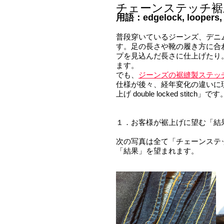
チェーンステッチ裾
用語：edgelock, loopers, d
普段穿いているジーンズ、デニ
す。足の長さや靴の履き方に合
プを見込んだ長さに仕上げたり
ます。
でも、
ジーンズの裾縫製ステッ
仕様が後々、経年変化の違いに
上げ double locked stitch」です
１．お客様が裾上げに望む「結
次の写真は全て「チェーンステ
「結果」を望まれます。