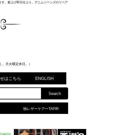
げます。裾上げ即日仕上り、デニムジーンズのリペア
く。月火曜定休日。）
問合せはこちら
ENGLISH
独レザーケアーTAPIR