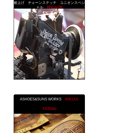
裾上げ チェーンステッチ ユニオンスペシ
ャル
持込みOK
ASHOES&SUNS WORKS
A001XX,
XXZ(zip)