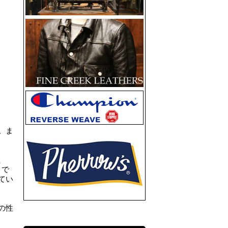
。ま
、
」で
てい
の性