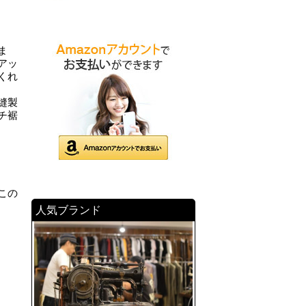
ま
アッ
くれ
縫製
チ裾
この
人気ブランド