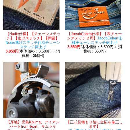
【Nudie仕様】【チェーンステッ
【JacobCohen仕様】【表チェー
チ】【逃げステッチ】【閂留】
ンステッチ２周】
JacobCohen仕
Nudie逃げステッチ仕様チェーン
様チェーンステッチ裾上げ
ステッチ裾上げ
3,850円
(本体価格：3,500円 + 消
3,850円
(本体価格：3,500円 + 消
費税：350円)
費税：350円)
【厚地】児島Kojima、アイアン
【正式見積もり後に金額を修正し
ハートIron Heart、サムライ
ます】