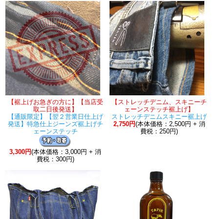
【裾上げお急ぎの方に】【当店受
【ストレッチデニム、スキニーチ
取二日後発送】
ェーンステッチ裾上げ】
【通販限定】【翌２営業日仕上げ
ストレッチデニムスキニー裾上げ
発送】特急仕上ジーンズ裾上げチ
2,750円
(本体価格：2,500円 + 消
ェーンステッチ
費税：250円)
3,300円
(本体価格：3,000円 + 消
費税：300円)