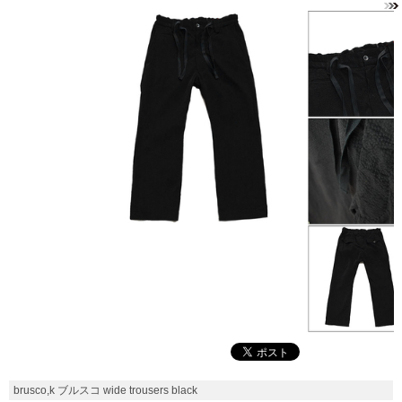
brusco,k ブルスコ wide trousers black