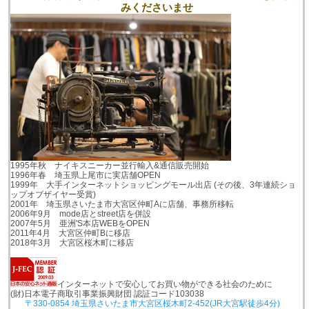
みくださいませ
1995年秋 ナイキスニーカー並行輸入&通信販売開始
1996年春 埼玉県上尾市に実店舗OPEN
1999年 大手インターネットショッピングモール出店 (その後、3年連続ショ
ップオブザイヤー受賞)
2001年 埼玉県さいたま市大宮区仲町Aに店舗、事務所移転
2006年9月 mode店とstreet店を併設
2007年5月 亜洲'S本店WEBをOPEN
2011年4月 大宮区仲町Bに移店
2018年3月 大宮区桜木町に移店
インターネットで安心してお買い物ができる社会のために
(財)日本電子商取引事業振興財団 認証コード103038
〒330-0854 埼玉県さいたま市大宮区桜木町2-452(JR大宮駅徒歩4分)