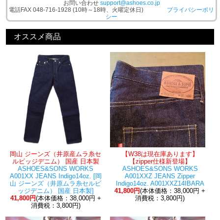
お問い合わせ
support@ashoes.co.jp
電話FAX 048-716-1928 (10時～18時、火曜定休日)
プライバシーポリ
シー
オススメ商品
岡山 ジーンズ（井原産ムラ糸セ
【W38は現在庫あります】
ルビッジデニム） 国産 日本製
【zipper仕様新登場】
ASHOES&SONS WORKS
ASHOES&SONS WORKS
A001XX JEANS Indigo14oz. [岡
A001XXZ JEANS Zipper
山 ジーンズ（井原ムラ糸セルビ
Indigo14oz. A001XXZ14IBARA
ッジデニム） 国産 日本製]
41,800円
(本体価格：38,000円 +
41,800円
(本体価格：38,000円 +
消費税：3,800円)
消費税：3,800円)