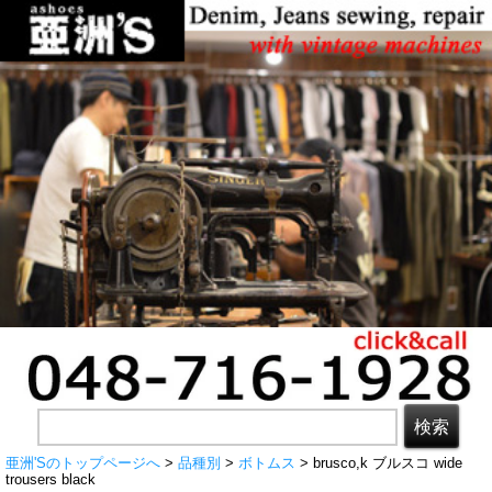
亜洲'Sのトップページへ
>
品種別
>
ボトムス
> brusco,k ブルスコ wide
trousers black