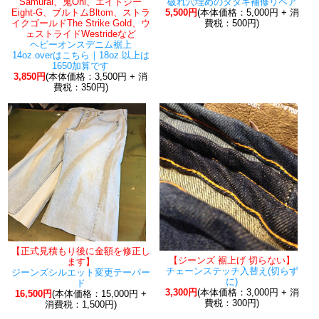
Samurai、鬼Oni、エイトジー
破れ穴埋めのタタキ補修リペア
Eight-G、ブルトムBltom、ストラ
5,500円
(本体価格：5,000円 + 消
イクゴールドThe Strike Gold、ウ
費税：500円)
ェストライドWestrideなど
ヘビーオンスデニム裾上
14oz.overはこちら｜18oz.以上は
1650加算です
3,850円
(本体価格：3,500円 + 消
費税：350円)
【正式見積もり後に金額を修正し
【ジーンズ 裾上げ 切らない】
ます】
チェーンステッチ入替え(切らず
ジーンズシルエット変更テーパー
に)
ド
3,300円
(本体価格：3,000円 + 消
16,500円
(本体価格：15,000円 +
費税：300円)
消費税：1,500円)