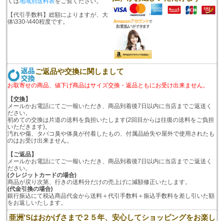
くは
地域別送料表
をご覧ください。
【代引手数料】総額によりますが、大
体\330-\440程度です。
ご返品や交換に関しまして
お取寄せの商品、値下げ商品はサイズ交換・返品ともにお受け出来ません。
【交換】
メールかお電話にてご一報いただき、商品到着後7日以内に当店までご返送く
ださい。
初めての交換は片道の送料を負担いたします(2回目からは往復の送料をご負担
いただきます)。
汚れや傷、タバコ臭や体臭が付着したもの、付属品紛失や屋外で使用されたも
のはお受け出来ません。
【ご返品】
メールかお電話にてご一報いただき、商品到着後7日以内に当店までご返送く
ださい。
(クレジットカードの場合)
商品が戻り次第、行きの送料分だけの売上げに減額修正いたします。
(代金引換の場合)
銀行振込にて税込商品代金から送料＋代引手数料＋振込手数料を差し引いた額
をお返しいたします。
亜洲'Sはおかげさまで２５年、安心してショッピングをお楽し