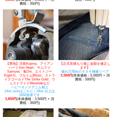
費税：350円)
【厚地】児島Kojima、アイアン
【正式見積もり後に金額を修正し
ハートIron Heart、サムライ
ます】
Samurai、鬼Oni、エイトジー
破れ穴埋めのタタキ補修リペア
Eight-G、ブルトムBltom、ストラ
5,500円
(本体価格：5,000円 + 消
イクゴールドThe Strike Gold、ウ
費税：500円)
ェストライドWestrideなど
ヘビーオンスデニム裾上
14oz.overはこちら｜18oz.以上は
1650加算です
3,850円
(本体価格：3,500円 + 消
費税：350円)