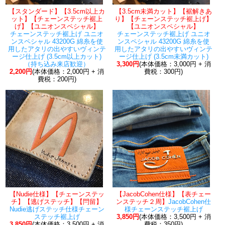
【スタンダード】【3.5cm以上カ
【3.5cm未満カット】【裾解きあ
ット】【チェーンステッチ裾上
り】【チェーンステッチ裾上げ】
げ】【ユニオンスペシャル】
【ユニオンスペシャル】
チェーンステッチ裾上げ ユニオ
チェーンステッチ裾上げ ユニオ
ンスペシャル 43200G 綿糸を使
ンスペシャル 43200G 綿糸を使
用したアタリの出やすいヴィンテ
用したアタリの出やすいヴィンテ
ージ仕上げ (3.5cm以上カット)
ージ仕上げ (3.5cm未満カット)
（持ち込み来店歓迎）
3,300円
(本体価格：3,000円 + 消
2,200円
(本体価格：2,000円 + 消
費税：300円)
費税：200円)
【Nudie仕様】【チェーンステッ
【JacobCohen仕様】【表チェー
チ】【逃げステッチ】【閂留】
ンステッチ２周】
JacobCohen仕
Nudie逃げステッチ仕様チェーン
様チェーンステッチ裾上げ
ステッチ裾上げ
3,850円
(本体価格：3,500円 + 消
3,850円
(本体価格：3,500円 + 消
費税：350円)