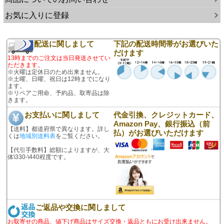
お気に入りに登録
配送に関しまして
下記の配送時間帯がお選びいた
だけます
13時までのご注文は当日発送させてい
ただきます。
※火曜は定休日のため出来ません。
※土曜、日曜、祝日は12時までになり
ます。
※リペアご用命、予約品、取寄品は除
きます。
お支払いに関しまして
代金引換、クレジットカード、
Amazon Pay、銀行振込（前
【送料】都道府県で異なります。詳し
払）がお選びいただけます
くは
地域別送料表
をご覧ください。
【代引手数料】総額によりますが、大
体\330-\440程度です。
ご返品や交換に関しまして
お取寄せの商品、値下げ商品はサイズ交換・返品ともにお受け出来ません。