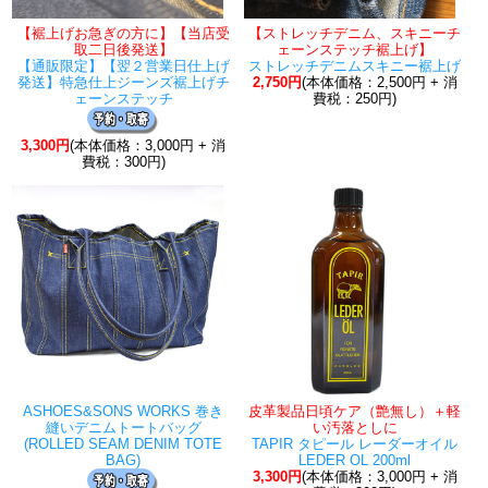
【裾上げお急ぎの方に】【当店受
【ストレッチデニム、スキニーチ
取二日後発送】
ェーンステッチ裾上げ】
【通販限定】【翌２営業日仕上げ
ストレッチデニムスキニー裾上げ
発送】特急仕上ジーンズ裾上げチ
2,750円
(本体価格：2,500円 + 消
ェーンステッチ
費税：250円)
3,300円
(本体価格：3,000円 + 消
費税：300円)
ASHOES&SONS WORKS 巻き
皮革製品日頃ケア（艶無し）＋軽
縫いデニムトートバッグ
い汚落としに
(ROLLED SEAM DENIM TOTE
TAPIR タピール レーダーオイル
BAG)
LEDER OL 200ml
3,300円
(本体価格：3,000円 + 消