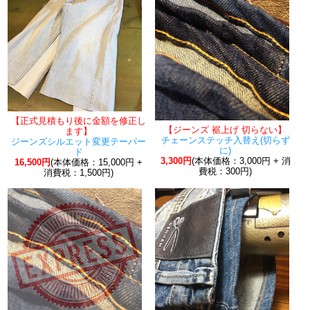
【正式見積もり後に金額を修正し
【ジーンズ 裾上げ 切らない】
ます】
チェーンステッチ入替え(切らず
ジーンズシルエット変更テーパー
に)
ド
3,300円
(本体価格：3,000円 + 消
16,500円
(本体価格：15,000円 +
費税：300円)
消費税：1,500円)