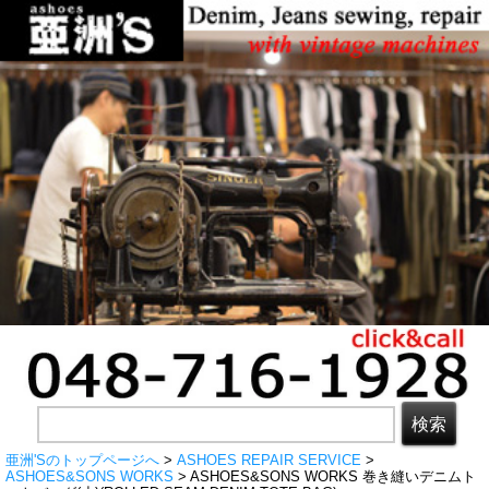
亜洲'Sのトップページへ
>
ASHOES REPAIR SERVICE
>
ASHOES&SONS WORKS
> ASHOES&SONS WORKS 巻き縫いデニムト