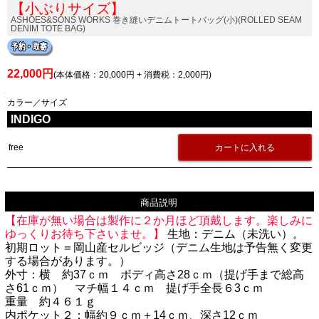
【小ぶりサイズ】
ASHOES&SONS WORKS 巻き縫いデニムトートバッグ(小)(ROLLED SEAM
DENIM TOTE BAG)
22,000円
(本体価格：20,000円 + 消費税：2,000円)
カラー／サイズ
INDIGO
free
商品説明
【在庫が無い場合は製作に２か月ほど頂戴します。楽しみに
ゆっくりお待ち下さいませ。】
生地：デニム（未洗い）。
初期ロット＝岡山産セルビッジ（デニム生地は予告無く変更
する場合があります。）
外寸：横 約37ｃｍ ボディ高さ28ｃｍ（提げ手まで総高
さ61ｃｍ） マチ幅１４ｃｍ 提げ手全長６3ｃｍ
重量 約４６１ｇ
内ポケット２：幅約９ｃｍ＋14ｃｍ、深さ12ｃｍ