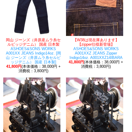
岡山 ジーンズ（井原産ムラ糸セ
【W38は現在庫あります】
ルビッジデニム） 国産 日本製
【zipper仕様新登場】
ASHOES&SONS WORKS
ASHOES&SONS WORKS
A001XX JEANS Indigo14oz. [岡
A001XXZ JEANS Zipper
山 ジーンズ（井原ムラ糸セルビ
Indigo14oz. A001XXZ14IBARA
ッジデニム） 国産 日本製]
41,800円
(本体価格：38,000円 +
41,800円
(本体価格：38,000円 +
消費税：3,800円)
消費税：3,800円)