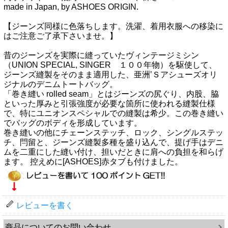
made in Japan, by ASHOES ORIGIN.
【ジーンズ同様に色落ちします。洗濯、着用衣服への移染に
はご注意ご了承下さいませ。】
昔のジーンズを実際に縫っていたヴィンテージミシン
（UNION SPECIAL, SINGER １００年物）を駆使して、
ジーンズ縫製をそのまま適用した、亜洲’Ｓアシューズオリ
ジナルのデニムトートバッグ。
「巻き縫い rolled seam」とはジーンズの尻ぐり、内股、脇
といった厚みと引張強度が必要な箇所に使われる縫製仕様
で、特にユニオンスペシャルでの縫製は希少。この巻き縫い
でバッグのボディを形成しています。
巻き縫いの他にチェーンステッチ、ロック、シングルステッ
チ、閂留と、ジーンズ縫製多種を盛り込んで、提げ手はデニ
ムを二重にした縫い付け、担いだときに肩への負担を和らげ
ます。 控えめに[ASHOES]赤タブも付けました。
レビューを書く
商品についてのお問い合わせ