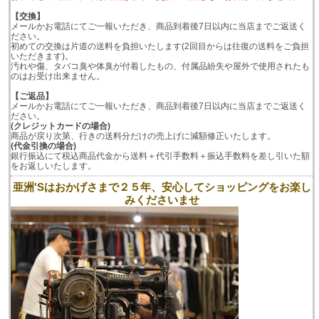
【交換】
メールかお電話にてご一報いただき、商品到着後7日以内に当店までご返送く
ださい。
初めての交換は片道の送料を負担いたします(2回目からは往復の送料をご負担
いただきます)。
汚れや傷、タバコ臭や体臭が付着したもの、付属品紛失や屋外で使用されたも
のはお受け出来ません。
【ご返品】
メールかお電話にてご一報いただき、商品到着後7日以内に当店までご返送く
ださい。
(クレジットカードの場合)
商品が戻り次第、行きの送料分だけの売上げに減額修正いたします。
(代金引換の場合)
銀行振込にて税込商品代金から送料＋代引手数料＋振込手数料を差し引いた額
をお返しいたします。
亜洲'Sはおかげさまで２５年、安心してショッピングをお楽し
みくださいませ