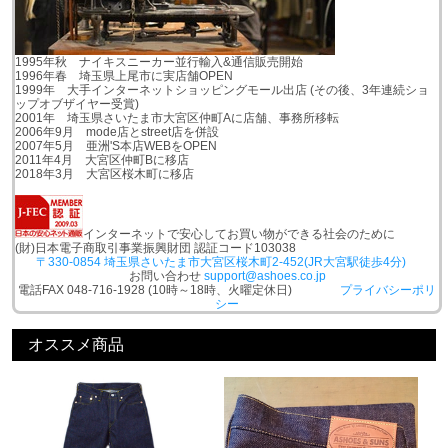
1995年秋 ナイキスニーカー並行輸入&通信販売開始
1996年春 埼玉県上尾市に実店舗OPEN
1999年 大手インターネットショッピングモール出店 (その後、3年連続ショ
ップオブザイヤー受賞)
2001年 埼玉県さいたま市大宮区仲町Aに店舗、事務所移転
2006年9月 mode店とstreet店を併設
2007年5月 亜洲'S本店WEBをOPEN
2011年4月 大宮区仲町Bに移店
2018年3月 大宮区桜木町に移店
インターネットで安心してお買い物ができる社会のために
(財)日本電子商取引事業振興財団 認証コード103038
〒330-0854 埼玉県さいたま市大宮区桜木町2-452(JR大宮駅徒歩4分)
お問い合わせ
support@ashoes.co.jp
電話FAX 048-716-1928 (10時～18時、火曜定休日)
プライバシーポリ
シー
オススメ商品