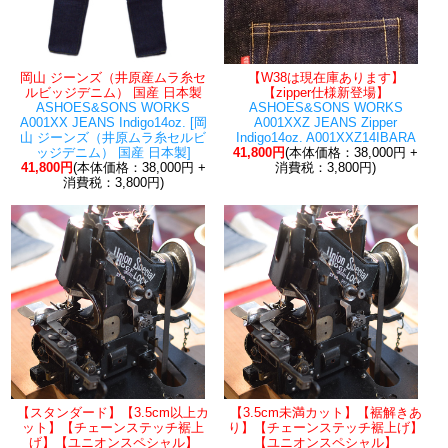
岡山 ジーンズ（井原産ムラ糸セ
【W38は現在庫あります】
ルビッジデニム） 国産 日本製
【zipper仕様新登場】
ASHOES&SONS WORKS
ASHOES&SONS WORKS
A001XX JEANS Indigo14oz. [岡
A001XXZ JEANS Zipper
山 ジーンズ（井原ムラ糸セルビ
Indigo14oz. A001XXZ14IBARA
ッジデニム） 国産 日本製]
41,800円
(本体価格：38,000円 +
41,800円
(本体価格：38,000円 +
消費税：3,800円)
消費税：3,800円)
【スタンダード】【3.5cm以上カ
【3.5cm未満カット】【裾解きあ
ット】【チェーンステッチ裾上
り】【チェーンステッチ裾上げ】
げ】【ユニオンスペシャル】
【ユニオンスペシャル】