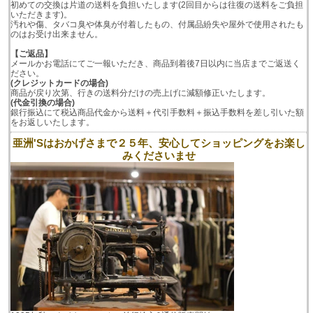
初めての交換は片道の送料を負担いたします(2回目からは往復の送料をご負担
いただきます)。
汚れや傷、タバコ臭や体臭が付着したもの、付属品紛失や屋外で使用されたも
のはお受け出来ません。
【ご返品】
メールかお電話にてご一報いただき、商品到着後7日以内に当店までご返送く
ださい。
(クレジットカードの場合)
商品が戻り次第、行きの送料分だけの売上げに減額修正いたします。
(代金引換の場合)
銀行振込にて税込商品代金から送料＋代引手数料＋振込手数料を差し引いた額
をお返しいたします。
亜洲'Sはおかげさまで２５年、安心してショッピングをお楽し
みくださいませ