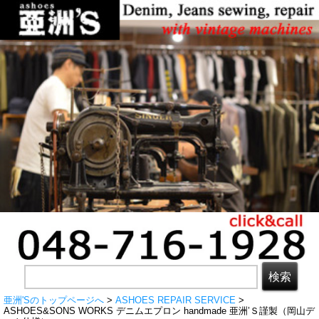
亜洲'Sのトップページへ
>
ASHOES REPAIR SERVICE
>
ASHOES&SONS WORKS デニムエプロン handmade 亜洲’Ｓ謹製（岡山デ