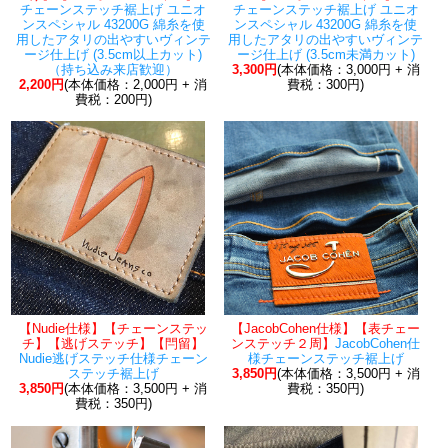
チェーンステッチ裾上げ ユニオ
チェーンステッチ裾上げ ユニオ
ンスペシャル 43200G 綿糸を使
ンスペシャル 43200G 綿糸を使
用したアタリの出やすいヴィンテ
用したアタリの出やすいヴィンテ
ージ仕上げ (3.5cm以上カット)
ージ仕上げ (3.5cm未満カット)
（持ち込み来店歓迎）
3,300円
(本体価格：3,000円 + 消
2,200円
(本体価格：2,000円 + 消
費税：300円)
費税：200円)
【Nudie仕様】【チェーンステッ
【JacobCohen仕様】【表チェー
チ】【逃げステッチ】【閂留】
ンステッチ２周】
JacobCohen仕
Nudie逃げステッチ仕様チェーン
様チェーンステッチ裾上げ
ステッチ裾上げ
3,850円
(本体価格：3,500円 + 消
3,850円
(本体価格：3,500円 + 消
費税：350円)
費税：350円)