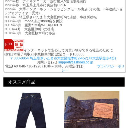
1995年秋 ナイキスニーカー並行輸入&通信販売開始
1996年春 埼玉県上尾市に実店舗OPEN
1999年 大手インターネットショッピングモール出店 (その後、3年連続ショ
ップオブザイヤー受賞)
2001年 埼玉県さいたま市大宮区仲町Aに店舗、事務所移転
2006年9月 mode店とstreet店を併設
2007年5月 亜洲'S本店WEBをOPEN
2011年4月 大宮区仲町Bに移店
2018年3月 大宮区桜木町に移店
インターネットで安心してお買い物ができる社会のために
(財)日本電子商取引事業振興財団 認証コード103038
〒330-0854 埼玉県さいたま市大宮区桜木町2-452(JR大宮駅徒歩4分)
お問い合わせ
support@ashoes.co.jp
電話FAX 048-716-1928 (10時～18時、火曜定休日)
プライバシーポリ
シー
オススメ商品