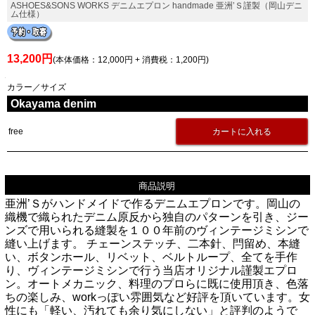
ASHOES&SONS WORKS デニムエプロン handmade 亜洲’Ｓ謹製（岡山デニ
ム仕様）
13,200円
(本体価格：12,000円 + 消費税：1,200円)
カラー／サイズ
Okayama denim
free
商品説明
亜洲’Ｓがハンドメイドで作るデニムエプロンです。岡山の
織機で織られたデニム原反から独自のパターンを引き、ジー
ンズで用いられる縫製を１００年前のヴィンテージミシンで
縫い上げます。 チェーンステッチ、二本針、閂留め、本縫
い、ボタンホール、リベット、ベルトループ、全てを手作
り、ヴィンテージミシンで行う当店オリジナル謹製エプロ
ン。オートメカニック、料理のプロらに既に使用頂き、色落
ちの楽しみ、workっぽい雰囲気など好評を頂いています。女
性にも「軽い、汚れても余り気にしない」と評判のようで