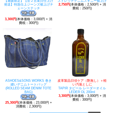
【通販限定】【翌２営業日仕上げ
ストレッチデニムスキニー裾上げ
発送】特急仕上ジーンズ裾上げチ
2,750円
(本体価格：2,500円 + 消
ェーンステッチ
費税：250円)
3,300円
(本体価格：3,000円 + 消
費税：300円)
ASHOES&SONS WORKS 巻き
皮革製品日頃ケア（艶無し）＋軽
縫いデニムトートバッグ
い汚落としに
(ROLLED SEAM DENIM TOTE
TAPIR タピール レーダーオイル
BAG)
LEDER OL 200ml
3,300円
(本体価格：3,000円 + 消
費税：300円)
25,300円
(本体価格：23,000円 +
消費税：2,300円)