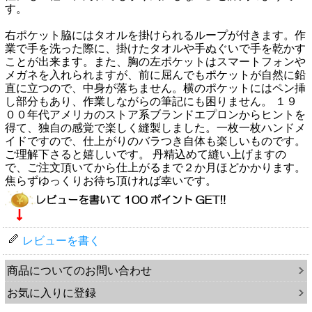
す。
右ポケット脇にはタオルを掛けられるループが付きます。作
業で手を洗った際に、掛けたタオルや手ぬぐいで手を乾かす
ことが出来ます。また、胸の左ポケットはスマートフォンや
メガネを入れられますが、前に屈んでもポケットが自然に鉛
直に立つので、中身が落ちません。横のポケットにはペン挿
し部分もあり、作業しながらの筆記にも困りません。 １９
００年代アメリカのストア系ブランドエプロンからヒントを
得て、独自の感覚で楽しく縫製しました。一枚一枚ハンドメ
イドですので、仕上がりのバラつき自体も楽しいものです。
ご理解下さると嬉しいです。 丹精込めて縫い上げますの
で、ご注文頂いてから仕上がるまで２か月ほどかかります。
焦らずゆっくりお待ち頂ければ幸いです。
レビューを書く
商品についてのお問い合わせ
お気に入りに登録