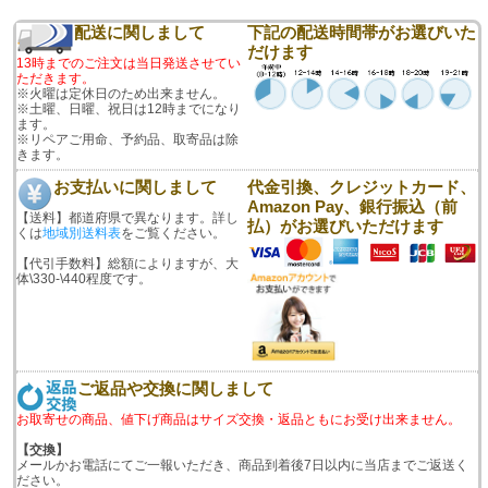
配送に関しまして
下記の配送時間帯がお選びいた
だけます
13時までのご注文は当日発送させてい
ただきます。
※火曜は定休日のため出来ません。
※土曜、日曜、祝日は12時までになり
ます。
※リペアご用命、予約品、取寄品は除
きます。
お支払いに関しまして
代金引換、クレジットカード、
Amazon Pay、銀行振込（前
【送料】都道府県で異なります。詳し
払）がお選びいただけます
くは
地域別送料表
をご覧ください。
【代引手数料】総額によりますが、大
体\330-\440程度です。
ご返品や交換に関しまして
お取寄せの商品、値下げ商品はサイズ交換・返品ともにお受け出来ません。
【交換】
メールかお電話にてご一報いただき、商品到着後7日以内に当店までご返送く
ださい。