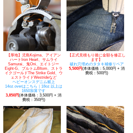
【厚地】児島Kojima、アイアン
【正式見積もり後に金額を修正し
ハートIron Heart、サムライ
ます】
Samurai、鬼Oni、エイトジー
破れ穴埋めのタタキ補修リペア
Eight-G、ブルトムBltom、ストラ
5,500円
(本体価格：5,000円 + 消
イクゴールドThe Strike Gold、ウ
費税：500円)
ェストライドWestrideなど
ヘビーオンスデニム裾上
14oz.overはこちら｜18oz.以上は
1650加算です
3,850円
(本体価格：3,500円 + 消
費税：350円)