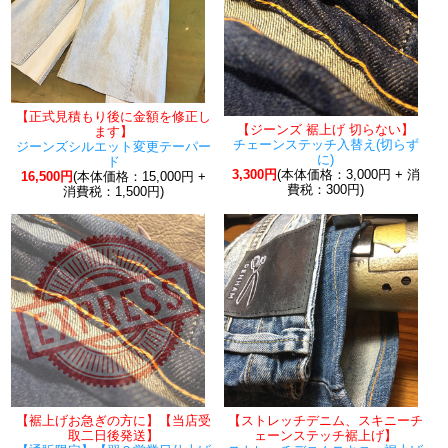
【正式見積もり後に金額を修正し
【ジーンズ 裾上げ 切らない】
ます】
チェーンステッチ入替え(切らず
ジーンズシルエット変更テーパー
に)
ド
3,300円
(本体価格：3,000円 + 消
16,500円
(本体価格：15,000円 +
費税：300円)
消費税：1,500円)
【裾上げお急ぎの方に】【当店受
【ストレッチデニム、スキニーチ
取二日後発送】
ェーンステッチ裾上げ】