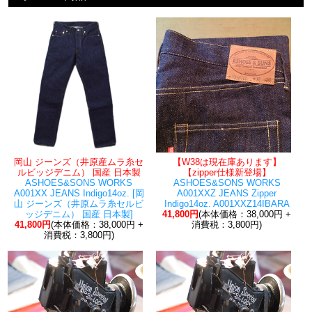
岡山 ジーンズ（井原産ムラ糸セ
【W38は現在庫あります】
ルビッジデニム） 国産 日本製
【zipper仕様新登場】
ASHOES&SONS WORKS
ASHOES&SONS WORKS
A001XX JEANS Indigo14oz. [岡
A001XXZ JEANS Zipper
山 ジーンズ（井原ムラ糸セルビ
Indigo14oz. A001XXZ14IBARA
ッジデニム） 国産 日本製]
41,800円
(本体価格：38,000円 +
41,800円
(本体価格：38,000円 +
消費税：3,800円)
消費税：3,800円)