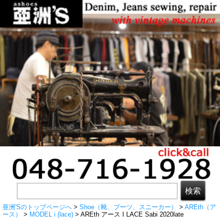
亜洲'Sのトップページへ
>
Shoe（靴、ブーツ、スニーカー）
>
AREth（ア
ース）
>
MODEL i (lace)
> AREth アース I LACE Sabi 2020late