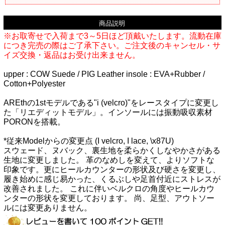
商品説明
※お取寄せで入荷まで3～5日ほど頂戴いたします。流動在庫
につき完売の際はご了承下さい。ご注文後のキャンセル・サ
イズ交換・返品はお受け出来ません。
upper : COW Suede / PIG Leather insole : EVA+Rubber /
Cotton+Polyester
AREthの1stモデルである"i (velcro)"をレースタイプに変更し
た「リエディットモデル」。インソールには振動吸収素材
PORONを搭載。
*従来Modelからの変更点 (I velcro, I lace, \x87U)
スウェード、ヌバック、裏生地を柔らかくしなやかさがある
生地に変更しました。 革のなめしを変えて、よりソフトな
印象です。更にヒールカウンターの形状及び硬さを変更し、
履き始めに感じ易かった、くるぶしや足首付近にストレスが
改善されました。 これに伴いベルクロの角度やヒールカウ
ンターの形状を変更しております。 尚、足型、アウトソー
ルには変更ありません。