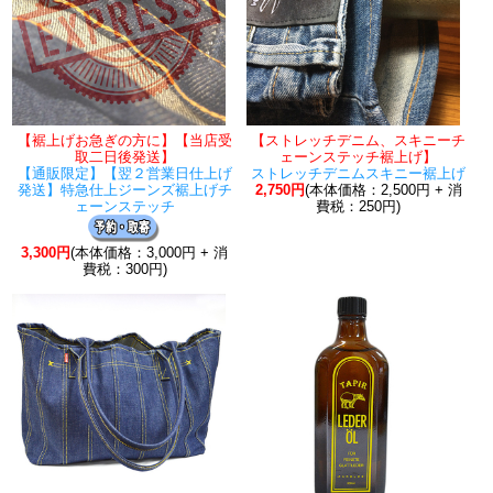
【裾上げお急ぎの方に】【当店受
【ストレッチデニム、スキニーチ
取二日後発送】
ェーンステッチ裾上げ】
【通販限定】【翌２営業日仕上げ
ストレッチデニムスキニー裾上げ
発送】特急仕上ジーンズ裾上げチ
2,750円
(本体価格：2,500円 + 消
ェーンステッチ
費税：250円)
3,300円
(本体価格：3,000円 + 消
費税：300円)