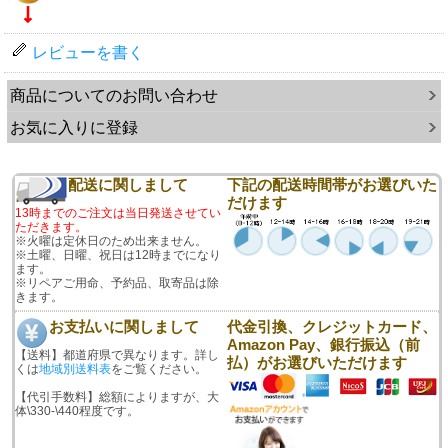
レビューを書く
商品についてのお問い合わせ
お気に入りに登録
配送に関しまして
下記の配送時間帯がお選びいた
だけます
13時までのご注文は当日発送させてい
ただきます。
※火曜は定休日のため出来ません。
※土曜、日曜、祝日は12時までになり
ます。
※リペアご用命、予約品、取寄品は除
きます。
お支払いに関しまして
代金引換、クレジットカード、
Amazon Pay、銀行振込（前
【送料】都道府県で異なります。詳し
払）がお選びいただけます
くは
地域別送料表
をご覧ください。
【代引手数料】総額によりますが、大
体\330-\440程度です。