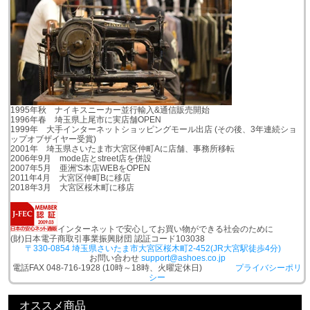
1995年秋 ナイキスニーカー並行輸入&通信販売開始
1996年春 埼玉県上尾市に実店舗OPEN
1999年 大手インターネットショッピングモール出店 (その後、3年連続ショ
ップオブザイヤー受賞)
2001年 埼玉県さいたま市大宮区仲町Aに店舗、事務所移転
2006年9月 mode店とstreet店を併設
2007年5月 亜洲'S本店WEBをOPEN
2011年4月 大宮区仲町Bに移店
2018年3月 大宮区桜木町に移店
インターネットで安心してお買い物ができる社会のために
(財)日本電子商取引事業振興財団 認証コード103038
〒330-0854 埼玉県さいたま市大宮区桜木町2-452(JR大宮駅徒歩4分)
お問い合わせ
support@ashoes.co.jp
電話FAX 048-716-1928 (10時～18時、火曜定休日)
プライバシーポリ
シー
オススメ商品