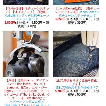
【Nudie仕様】【チェーンステッ
【JacobCohen仕様】【表チェー
チ】【逃げステッチ】【閂留】
ンステッチ２周】
JacobCohen仕
Nudie逃げステッチ仕様チェーン
様チェーンステッチ裾上げ
ステッチ裾上げ
3,850円
(本体価格：3,500円 + 消
3,850円
(本体価格：3,500円 + 消
費税：350円)
費税：350円)
【厚地】児島Kojima、アイアン
【正式見積もり後に金額を修正し
ハートIron Heart、サムライ
ます】
Samurai、鬼Oni、エイトジー
破れ穴埋めのタタキ補修リペア
Eight-G、ブルトムBltom、ストラ
5,500円
(本体価格：5,000円 + 消
イクゴールドThe Strike Gold、ウ
費税：500円)
ェストライドWestrideなど
ヘビーオンスデニム裾上
14oz.overはこちら｜18oz.以上は