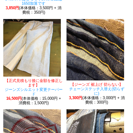
1650加算です
3,850円
(本体価格：3,500円 + 消
費税：350円)
【正式見積もり後に金額を修正し
【ジーンズ 裾上げ 切らない】
ます】
チェーンステッチ入替え(切らず
ジーンズシルエット変更テーパー
に)
ド
3,300円
(本体価格：3,000円 + 消
16,500円
(本体価格：15,000円 +
費税：300円)
消費税：1,500円)