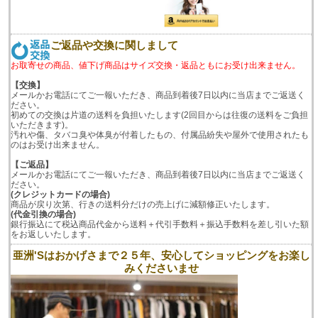
ご返品や交換に関しまして
お取寄せの商品、値下げ商品はサイズ交換・返品ともにお受け出来ません。
【交換】
メールかお電話にてご一報いただき、商品到着後7日以内に当店までご返送く
ださい。
初めての交換は片道の送料を負担いたします(2回目からは往復の送料をご負担
いただきます)。
汚れや傷、タバコ臭や体臭が付着したもの、付属品紛失や屋外で使用されたも
のはお受け出来ません。
【ご返品】
メールかお電話にてご一報いただき、商品到着後7日以内に当店までご返送く
ださい。
(クレジットカードの場合)
商品が戻り次第、行きの送料分だけの売上げに減額修正いたします。
(代金引換の場合)
銀行振込にて税込商品代金から送料＋代引手数料＋振込手数料を差し引いた額
をお返しいたします。
亜洲'Sはおかげさまで２５年、安心してショッピングをお楽し
みくださいませ