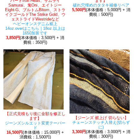
ハートIron Heart、サムライ
ます】
Samurai、鬼Oni、エイトジー
破れ穴埋めのタタキ補修リペア
Eight-G、ブルトムBltom、ストラ
5,500円
(本体価格：5,000円 + 消
イクゴールドThe Strike Gold、ウ
費税：500円)
ェストライドWestrideなど
ヘビーオンスデニム裾上
14oz.overはこちら｜18oz.以上は
1650加算です
3,850円
(本体価格：3,500円 + 消
費税：350円)
【正式見積もり後に金額を修正し
【ジーンズ 裾上げ 切らない】
ます】
チェーンステッチ入替え(切らず
ジーンズシルエット変更テーパー
に)
ド
3,300円
(本体価格：3,000円 + 消
16,500円
(本体価格：15,000円 +
費税：300円)
消費税：1,500円)