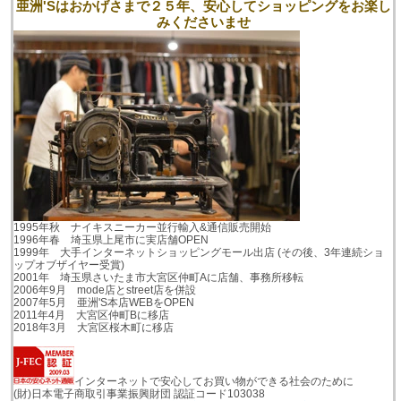
亜洲'Sはおかげさまで２５年、安心してショッピングをお楽し
みくださいませ
1995年秋 ナイキスニーカー並行輸入&通信販売開始
1996年春 埼玉県上尾市に実店舗OPEN
1999年 大手インターネットショッピングモール出店 (その後、3年連続ショ
ップオブザイヤー受賞)
2001年 埼玉県さいたま市大宮区仲町Aに店舗、事務所移転
2006年9月 mode店とstreet店を併設
2007年5月 亜洲'S本店WEBをOPEN
2011年4月 大宮区仲町Bに移店
2018年3月 大宮区桜木町に移店
インターネットで安心してお買い物ができる社会のために
(財)日本電子商取引事業振興財団 認証コード103038