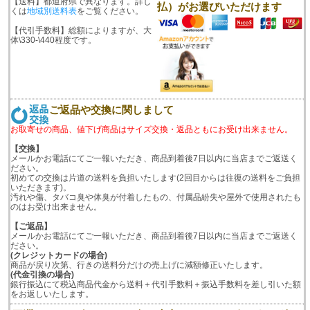
【送料】都道府県で異なります。詳し
払）がお選びいただけます
くは
地域別送料表
をご覧ください。
【代引手数料】総額によりますが、大
体\330-\440程度です。
ご返品や交換に関しまして
お取寄せの商品、値下げ商品はサイズ交換・返品ともにお受け出来ません。
【交換】
メールかお電話にてご一報いただき、商品到着後7日以内に当店までご返送く
ださい。
初めての交換は片道の送料を負担いたします(2回目からは往復の送料をご負担
いただきます)。
汚れや傷、タバコ臭や体臭が付着したもの、付属品紛失や屋外で使用されたも
のはお受け出来ません。
【ご返品】
メールかお電話にてご一報いただき、商品到着後7日以内に当店までご返送く
ださい。
(クレジットカードの場合)
商品が戻り次第、行きの送料分だけの売上げに減額修正いたします。
(代金引換の場合)
銀行振込にて税込商品代金から送料＋代引手数料＋振込手数料を差し引いた額
をお返しいたします。