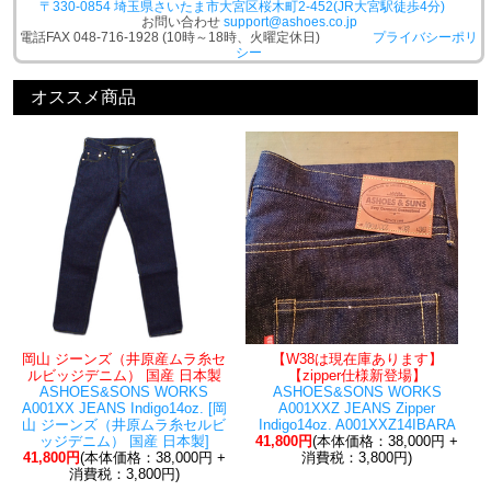
〒330-0854 埼玉県さいたま市大宮区桜木町2-452(JR大宮駅徒歩4分)
お問い合わせ
support@ashoes.co.jp
電話FAX 048-716-1928 (10時～18時、火曜定休日)
プライバシーポリ
シー
オススメ商品
岡山 ジーンズ（井原産ムラ糸セ
【W38は現在庫あります】
ルビッジデニム） 国産 日本製
【zipper仕様新登場】
ASHOES&SONS WORKS
ASHOES&SONS WORKS
A001XX JEANS Indigo14oz. [岡
A001XXZ JEANS Zipper
山 ジーンズ（井原ムラ糸セルビ
Indigo14oz. A001XXZ14IBARA
ッジデニム） 国産 日本製]
41,800円
(本体価格：38,000円 +
41,800円
(本体価格：38,000円 +
消費税：3,800円)
消費税：3,800円)