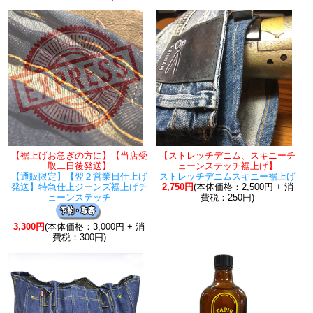
【裾上げお急ぎの方に】【当店受
【ストレッチデニム、スキニーチ
取二日後発送】
ェーンステッチ裾上げ】
【通販限定】【翌２営業日仕上げ
ストレッチデニムスキニー裾上げ
発送】特急仕上ジーンズ裾上げチ
2,750円
(本体価格：2,500円 + 消
ェーンステッチ
費税：250円)
3,300円
(本体価格：3,000円 + 消
費税：300円)