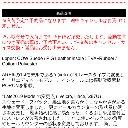
商品説明
※入荷予定で予約品になります。途中キャンセルはお受け出
来ません。
※お取寄せで入荷まで3～5日ほど頂戴いたします。流動在庫
につき完売の際はご了承下さい。ご注文後のキャンセル・サ
イズ交換・返品はお受け出来ません。
upper : COW Suede / PIG Leather insole : EVA+Rubber /
Cotton+Polyester
AREthの1stモデルである"i (velcro)"をレースタイプに変更し
た「リエディットモデル」。インソールには振動吸収素材
PORONを搭載。
*Late2019 Modelの変更点 (I velcro, I lace, \x87U)
スウェード、ヌバック、裏生地を柔らかくしなやかさがある
生地に変更しました。 更にヒールカウンターの形状及び硬
さを変更し、履き始めに感じ易かった、くるぶしや足首付近
にストレスが改善されました。 これに伴いベルクロの角度
やヒールカウンターの形状を変更しております。 尚、足