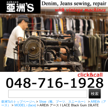
亜洲'Sのトップページへ
>
Shoe（靴、ブーツ、スニーカー）
>
AREth（ア
ース）
>
MODEL i (lace)
> AREth アース I LACE Black Gum 19LATE