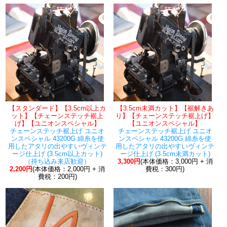
【スタンダード】【3.5cm以上カ
【3.5cm未満カット】【裾解きあ
ット】【チェーンステッチ裾上
り】【チェーンステッチ裾上げ】
げ】【ユニオンスペシャル】
【ユニオンスペシャル】
チェーンステッチ裾上げ ユニオ
チェーンステッチ裾上げ ユニオ
ンスペシャル 43200G 綿糸を使
ンスペシャル 43200G 綿糸を使
用したアタリの出やすいヴィンテ
用したアタリの出やすいヴィンテ
ージ仕上げ (3.5cm以上カット)
ージ仕上げ (3.5cm未満カット)
（持ち込み来店歓迎）
3,300円
(本体価格：3,000円 + 消
2,200円
(本体価格：2,000円 + 消
費税：300円)
費税：200円)