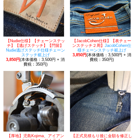
【Nudie仕様】【チェーンステッ
【JacobCohen仕様】【表チェー
チ】【逃げステッチ】【閂留】
ンステッチ２周】
JacobCohen仕
Nudie逃げステッチ仕様チェーン
様チェーンステッチ裾上げ
ステッチ裾上げ
3,850円
(本体価格：3,500円 + 消
3,850円
(本体価格：3,500円 + 消
費税：350円)
費税：350円)
【厚地】児島Kojima、アイアン
【正式見積もり後に金額を修正し