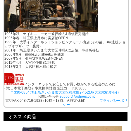
1995年秋 ナイキスニーカー並行輸入&通信販売開始
1996年春 埼玉県上尾市に実店舗OPEN
1999年 大手インターネットショッピングモール出店 (その後、3年連続ショ
ップオブザイヤー受賞)
2001年 埼玉県さいたま市大宮区仲町Aに店舗、事務所移転
2006年9月 mode店とstreet店を併設
2007年5月 亜洲'S本店WEBをOPEN
2011年4月 大宮区仲町Bに移店
2018年3月 大宮区桜木町に移店
インターネットで安心してお買い物ができる社会のために
(財)日本電子商取引事業振興財団 認証コード103038
〒330-0854 埼玉県さいたま市大宮区桜木町2-452(JR大宮駅徒歩4分)
お問い合わせ
support@ashoes.co.jp
電話FAX 048-716-1928 (10時～18時、火曜定休日)
プライバシーポリ
シー
オススメ商品