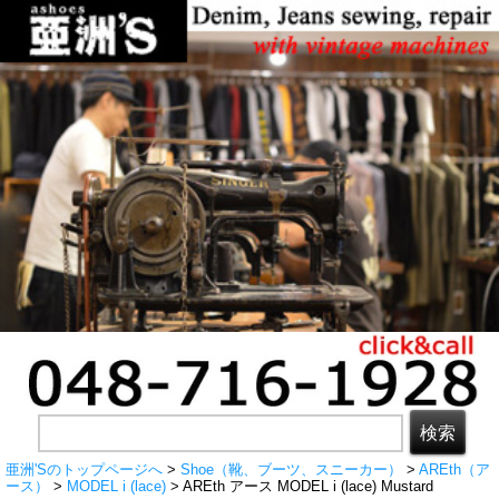
亜洲'Sのトップページへ
>
Shoe（靴、ブーツ、スニーカー）
>
AREth（ア
ース）
>
MODEL i (lace)
> AREth アース MODEL i (lace) Mustard