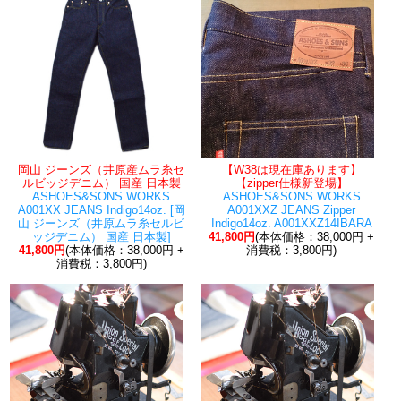
岡山 ジーンズ（井原産ムラ糸セ
【W38は現在庫あります】
ルビッジデニム） 国産 日本製
【zipper仕様新登場】
ASHOES&SONS WORKS
ASHOES&SONS WORKS
A001XX JEANS Indigo14oz. [岡
A001XXZ JEANS Zipper
山 ジーンズ（井原ムラ糸セルビ
Indigo14oz. A001XXZ14IBARA
ッジデニム） 国産 日本製]
41,800円
(本体価格：38,000円 +
41,800円
(本体価格：38,000円 +
消費税：3,800円)
消費税：3,800円)