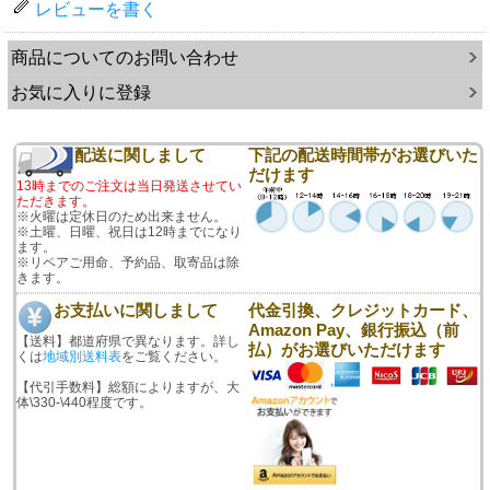
レビューを書く
商品についてのお問い合わせ
お気に入りに登録
配送に関しまして
下記の配送時間帯がお選びいた
だけます
13時までのご注文は当日発送させてい
ただきます。
※火曜は定休日のため出来ません。
※土曜、日曜、祝日は12時までになり
ます。
※リペアご用命、予約品、取寄品は除
きます。
お支払いに関しまして
代金引換、クレジットカード、
Amazon Pay、銀行振込（前
【送料】都道府県で異なります。詳し
払）がお選びいただけます
くは
地域別送料表
をご覧ください。
【代引手数料】総額によりますが、大
体\330-\440程度です。