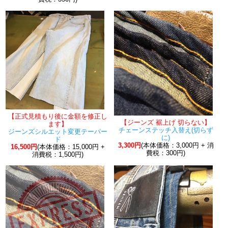
【正式見積もり後に金額を修正し
【ジーンズ 裾上げ 切らない】
ます】
チェーンステッチ入替え(切らず
ジーンズシルエット変更テーパー
に)
ド
3,300円
(本体価格：3,000円 + 消
16,500円
(本体価格：15,000円 +
費税：300円)
消費税：1,500円)