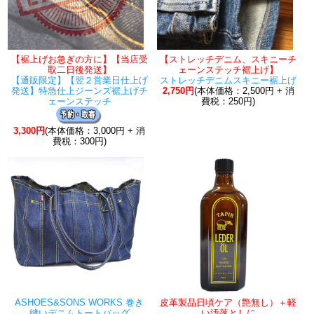
【裾上げお急ぎの方に】【当店受
【ストレッチデニム、スキニーチ
取二日後発送】
ェーンステッチ裾上げ】
【通販限定】【翌２営業日仕上げ
ストレッチデニムスキニー裾上げ
発送】特急仕上ジーンズ裾上げチ
2,750円
(本体価格：2,500円 + 消
ェーンステッチ
費税：250円)
3,300円
(本体価格：3,000円 + 消
費税：300円)
ASHOES&SONS WORKS 巻き
皮革製品日頃ケア（艶無し）＋軽
縫いデニムトートバッグ
い汚落としに