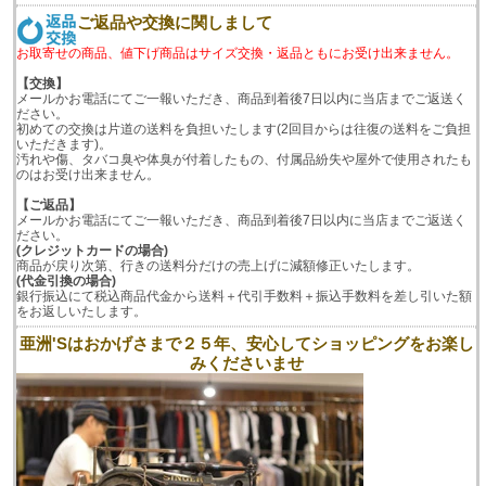
ご返品や交換に関しまして
お取寄せの商品、値下げ商品はサイズ交換・返品ともにお受け出来ません。
【交換】
メールかお電話にてご一報いただき、商品到着後7日以内に当店までご返送く
ださい。
初めての交換は片道の送料を負担いたします(2回目からは往復の送料をご負担
いただきます)。
汚れや傷、タバコ臭や体臭が付着したもの、付属品紛失や屋外で使用されたも
のはお受け出来ません。
【ご返品】
メールかお電話にてご一報いただき、商品到着後7日以内に当店までご返送く
ださい。
(クレジットカードの場合)
商品が戻り次第、行きの送料分だけの売上げに減額修正いたします。
(代金引換の場合)
銀行振込にて税込商品代金から送料＋代引手数料＋振込手数料を差し引いた額
をお返しいたします。
亜洲'Sはおかげさまで２５年、安心してショッピングをお楽し
みくださいませ