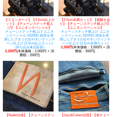
【スタンダード】【3.5cm以上カ
【3.5cm未満カット】【裾解きあ
ット】【チェーンステッチ裾上
り】【チェーンステッチ裾上げ】
げ】【ユニオンスペシャル】
【ユニオンスペシャル】
チェーンステッチ裾上げ ユニオ
チェーンステッチ裾上げ ユニオ
ンスペシャル 43200G 綿糸を使
ンスペシャル 43200G 綿糸を使
用したアタリの出やすいヴィンテ
用したアタリの出やすいヴィンテ
ージ仕上げ (3.5cm以上カット)
ージ仕上げ (3.5cm未満カット)
（持ち込み来店歓迎）
3,300円
(本体価格：3,000円 + 消
2,200円
(本体価格：2,000円 + 消
費税：300円)
費税：200円)
【Nudie仕様】【チェーンステッ
【JacobCohen仕様】【表チェー