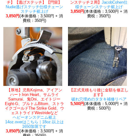
チ】【逃げステッチ】【閂留】
ンステッチ２周】
JacobCohen仕
Nudie逃げステッチ仕様チェーン
様チェーンステッチ裾上げ
ステッチ裾上げ
3,850円
(本体価格：3,500円 + 消
3,850円
(本体価格：3,500円 + 消
費税：350円)
費税：350円)
【厚地】児島Kojima、アイアン
【正式見積もり後に金額を修正し
ハートIron Heart、サムライ
ます】
Samurai、鬼Oni、エイトジー
破れ穴埋めのタタキ補修リペア
Eight-G、ブルトムBltom、ストラ
5,500円
(本体価格：5,000円 + 消
イクゴールドThe Strike Gold、ウ
費税：500円)
ェストライドWestrideなど
ヘビーオンスデニム裾上
14oz.overはこちら｜18oz.以上は
1650加算です
3,850円
(本体価格：3,500円 + 消
費税：350円)