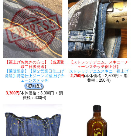
【裾上げお急ぎの方に】【当店受
【ストレッチデニム、スキニーチ
取二日後発送】
ェーンステッチ裾上げ】
【通販限定】【翌２営業日仕上げ
ストレッチデニムスキニー裾上げ
発送】特急仕上ジーンズ裾上げチ
2,750円
(本体価格：2,500円 + 消
ェーンステッチ
費税：250円)
3,300円
(本体価格：3,000円 + 消
費税：300円)