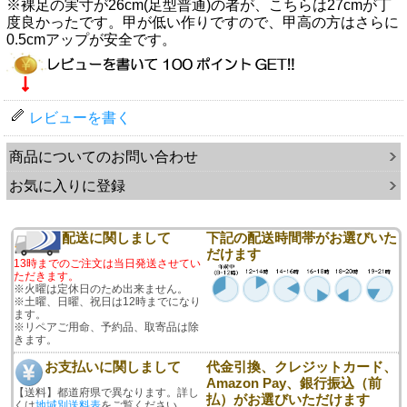
※裸足の実寸が26cm(足型普通)の者が、こちらは27cmが丁
度良かったです。甲が低い作りですので、甲高の方はさらに
0.5cmアップが安全です。
レビューを書く
商品についてのお問い合わせ
お気に入りに登録
配送に関しまして
下記の配送時間帯がお選びいた
だけます
13時までのご注文は当日発送させてい
ただきます。
※火曜は定休日のため出来ません。
※土曜、日曜、祝日は12時までになり
ます。
※リペアご用命、予約品、取寄品は除
きます。
お支払いに関しまして
代金引換、クレジットカード、
Amazon Pay、銀行振込（前
【送料】都道府県で異なります。詳し
払）がお選びいただけます
くは
地域別送料表
をご覧ください。