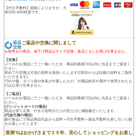
【代引手数料】総額によりますが、大
体\330-\440程度です。
ご返品や交換に関しまして
お取寄せの商品、値下げ商品はサイズ交換・返品ともにお受け出来ません。
【交換】
メールかお電話にてご一報いただき、商品到着後7日以内に当店までご返送く
ださい。
初めての交換は片道の送料を負担いたします(2回目からは往復の送料をご負担
いただきます)。
汚れや傷、タバコ臭や体臭が付着したもの、付属品紛失や屋外で使用されたも
のはお受け出来ません。
【ご返品】
メールかお電話にてご一報いただき、商品到着後7日以内に当店までご返送く
ださい。
(クレジットカードの場合)
商品が戻り次第、行きの送料分だけの売上げに減額修正いたします。
(代金引換の場合)
銀行振込にて税込商品代金から送料＋代引手数料＋振込手数料を差し引いた額
をお返しいたします。
亜洲'Sはおかげさまで２５年、安心してショッピングをお楽し