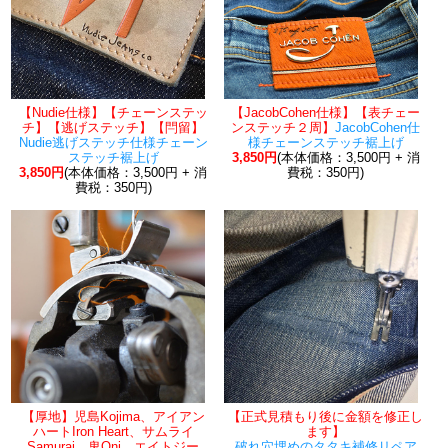
【Nudie仕様】【チェーンステッ
【JacobCohen仕様】【表チェー
チ】【逃げステッチ】【閂留】
ンステッチ２周】
JacobCohen仕
Nudie逃げステッチ仕様チェーン
様チェーンステッチ裾上げ
ステッチ裾上げ
3,850円
(本体価格：3,500円 + 消
3,850円
(本体価格：3,500円 + 消
費税：350円)
費税：350円)
【厚地】児島Kojima、アイアン
【正式見積もり後に金額を修正し
ハートIron Heart、サムライ
ます】
Samurai、鬼Oni、エイトジー
破れ穴埋めのタタキ補修リペア