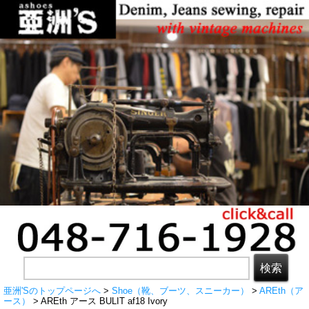
亜洲'Sのトップページへ
>
Shoe（靴、ブーツ、スニーカー）
>
AREth（ア
ース）
> AREth アース BULIT af18 Ivory