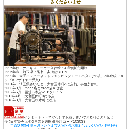
みくださいませ
1995年秋 ナイキスニーカー並行輸入&通信販売開始
1996年春 埼玉県上尾市に実店舗OPEN
1999年 大手インターネットショッピングモール出店 (その後、3年連続ショ
ップオブザイヤー受賞)
2001年 埼玉県さいたま市大宮区仲町Aに店舗、事務所移転
2006年9月 mode店とstreet店を併設
2007年5月 亜洲'S本店WEBをOPEN
2011年4月 大宮区仲町Bに移店
2018年3月 大宮区桜木町に移店
インターネットで安心してお買い物ができる社会のために
(財)日本電子商取引事業振興財団 認証コード103038
〒330-0854 埼玉県さいたま市大宮区桜木町2-452(JR大宮駅徒歩4分)