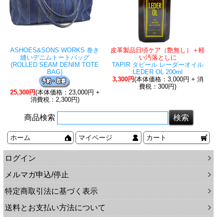
ASHOES&SONS WORKS 巻き
皮革製品日頃ケア（艶無し）＋軽
縫いデニムトートバッグ
い汚落としに
(ROLLED SEAM DENIM TOTE
TAPIR タピール レーダーオイル
BAG)
LEDER OL 200ml
3,300円
(本体価格：3,000円 + 消
費税：300円)
25,300円
(本体価格：23,000円 +
消費税：2,300円)
商品検索
ホーム
マイページ
カート
ログイン
メルマガ申込/停止
特定商取引法に基づく表示
送料とお支払い方法について