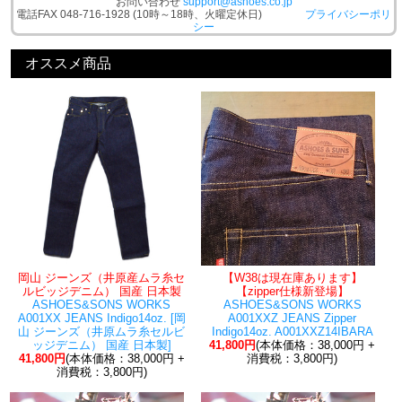
お問い合わせ
support@ashoes.co.jp
電話FAX 048-716-1928 (10時～18時、火曜定休日)
プライバシーポリ
シー
オススメ商品
岡山 ジーンズ（井原産ムラ糸セ
【W38は現在庫あります】
ルビッジデニム） 国産 日本製
【zipper仕様新登場】
ASHOES&SONS WORKS
ASHOES&SONS WORKS
A001XX JEANS Indigo14oz. [岡
A001XXZ JEANS Zipper
山 ジーンズ（井原ムラ糸セルビ
Indigo14oz. A001XXZ14IBARA
ッジデニム） 国産 日本製]
41,800円
(本体価格：38,000円 +
41,800円
(本体価格：38,000円 +
消費税：3,800円)
消費税：3,800円)