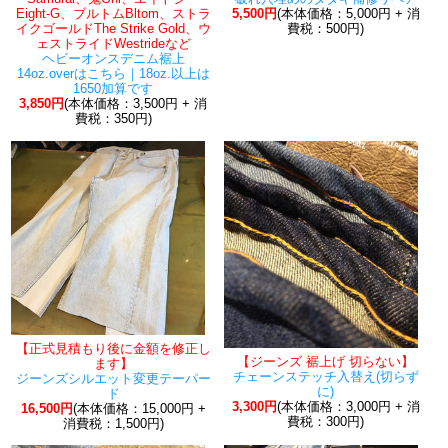
Eight-G、ブルトムBltom、ストラ
5,500円
(本体価格：5,000円 + 消
イクゴールドThe Strike Gold、ウ
費税：500円)
ェストライドWestrideなど
ヘビーオンスデニム裾上
14oz.overはこちら｜18oz.以上は
1650加算です
3,850円
(本体価格：3,500円 + 消
費税：350円)
【正式見積もり後に金額を修正し
【ジーンズ 裾上げ 切らない】
ます】
チェーンステッチ入替え(切らず
ジーンズシルエット変更テーパー
に)
ド
3,300円
(本体価格：3,000円 + 消
16,500円
(本体価格：15,000円 +
費税：300円)
消費税：1,500円)