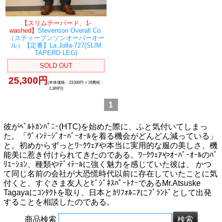
【スリムテーパード、1-
washed】
Stevenson Overall Co.
（スティーブンソンオーバーオー
ル）【定番】La Jolla-727(SLIM
TAPERD LEG)
SOLD OUT
25,300円
(本体価格：23,000円 + 消費税：
2,300円)
1
彼がﾍﾞﾙﾄｶﾝﾊﾟﾆｰ(HTC)を始めた際に、ふと気付いてしまっ
た。「ｳﾞｨﾝﾃｰｼﾞｵｰﾊﾞｰｵｰﾙを着る機会がどんどん減っている」
と。初めからずっとﾜｰｸｳｪｱや本当に実用的な服の美しさ、機
能美に惹き付けられてきたのである。ﾜｰｸｳｪｱやｵｰﾊﾞｰｵｰﾙのﾊﾞ
ﾘｴｰｼｮﾝ、種類やﾃﾞｨﾃｰﾙに強く魅力を感じていた彼は、 かつ
て同じ名前の会社が大恐慌時代以前に存在していたことに気
付くと、すぐさま友人とﾋﾞｼﾞﾈｽﾊﾟｰﾄﾅｰであるMr.Atsuske
Tagayaにｺﾝﾀｸﾄを取り、日本とｶﾘﾌｫﾙﾆｱにﾌﾞﾗﾝﾄﾞとして出発
することを相談したのである。
商品検索