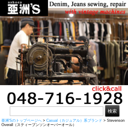
亜洲'Sのトップページへ
>
Casual（カジュアル）系ブランド
> Stevenson
Overall（スティーブンソンオーバーオール）