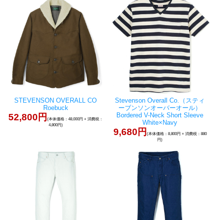
STEVENSON OVERALL CO
Stevenson Overall Co.（スティ
Roebuck
ーブンソンオーバーオール）
Bordered V-Neck Short Sleeve
52,800円
(本体価格：48,000円 + 消費税：
White×Navy
4,800円)
9,680円
(本体価格：8,800円 + 消費税：880
円)