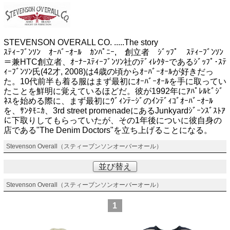
STEVENSON OVERALL CO. .....The story
ｽﾃｨｰﾌﾞﾝｿﾝ ｵｰﾊﾞｰｵｰﾙ ｶﾝﾊﾟﾆｰ, 創立者 ｼﾞｯﾌﾟ ｽﾃｨｰﾌﾞﾝｿﾝ
＝兼HTC創立者、ｵｰﾅｰｽﾃｨｰﾌﾞﾝｿﾝ社のﾃﾞｨﾚｸﾀｰであるｼﾞｯﾌﾟ･ｽﾃ
ｨｰﾌﾞﾝｿﾝ氏(42才, 2008)は4歳の頃からｵｰﾊﾞｰｵｰﾙが好きだっ
た。10代前半も着る服はまず最初にｵｰﾊﾞｰｵｰﾙを手に取ってい
たことを鮮明に覚えているほどだ。彼が1992年にｱﾊﾟﾚﾙﾋﾞｼﾞ
ﾈｽを始める際に、まず最初にｳﾞｨﾝﾃｰｼﾞのｲﾝﾃﾞｨｺﾞｵｰﾊﾞｰｵｰﾙ
を、ｻﾝﾀﾓﾆｶ、3rd street promenadeにあるJunkyardｼﾞｰﾝｽﾞｽﾄｱ
に下取りしてもらっていたが、その1年後についに彼自身の
店である"The Denim Doctors"を立ち上げることになる。
Stevenson Overall（スティーブンソンオーバーオール）
並び替え
Stevenson Overall（スティーブンソンオーバーオール）
1