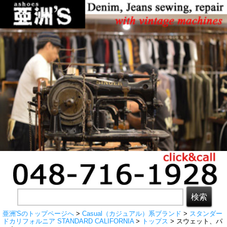
亜洲'Sのトップページへ
>
Casual（カジュアル）系ブランド
>
スタンダー
ドカリフォルニア STANDARD CALIFORNIA
>
トップス
> スウェット、パ