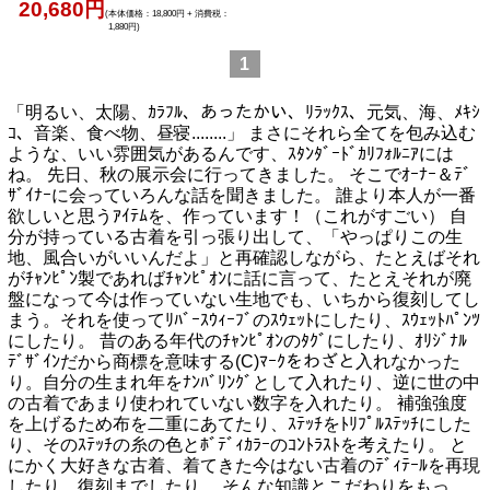
20,680円
(本体価格：18,800円 + 消費税：
1,880円)
1
「明るい、太陽、ｶﾗﾌﾙ、あったかい、ﾘﾗｯｸｽ、元気、海、ﾒｷｼ
ｺ、音楽、食べ物、昼寝........」 まさにそれら全てを包み込む
ような、いい雰囲気があるんです、ｽﾀﾝﾀﾞｰﾄﾞｶﾘﾌｫﾙﾆｱには
ね。 先日、秋の展示会に行ってきました。 そこでｵｰﾅｰ＆ﾃﾞ
ｻﾞｲﾅｰに会っていろんな話を聞きました。 誰より本人が一番
欲しいと思うｱｲﾃﾑを、作っています！（これがすごい） 自
分が持っている古着を引っ張り出して、「やっぱりこの生
地、風合いがいいんだよ」と再確認しながら、たとえばそれ
がﾁｬﾝﾋﾟﾝ製であればﾁｬﾝﾋﾟｵﾝに話に言って、たとえそれが廃
盤になって今は作っていない生地でも、いちから復刻してし
まう。それを使ってﾘﾊﾞｰｽｳｨｰﾌﾞのｽｳｪｯﾄにしたり、ｽｳｪｯﾄﾊﾟﾝﾂ
にしたり。 昔のある年代のﾁｬﾝﾋﾟｵﾝのﾀｸﾞにしたり、ｵﾘｼﾞﾅﾙ
ﾃﾞｻﾞｲﾝだから商標を意味する(C)ﾏｰｸをわざと入れなかった
り。自分の生まれ年をﾅﾝﾊﾞﾘﾝｸﾞとして入れたり、逆に世の中
の古着であまり使われていない数字を入れたり。 補強強度
を上げるため布を二重にあてたり、ｽﾃｯﾁをﾄﾘﾌﾟﾙｽﾃｯﾁにした
り、そのｽﾃｯﾁの糸の色とﾎﾞﾃﾞｨｶﾗｰのｺﾝﾄﾗｽﾄを考えたり。 と
にかく大好きな古着、着てきた今はない古着のﾃﾞｨﾃｰﾙを再現
したり、復刻までしたり。 そんな知識とこだわりをもっ