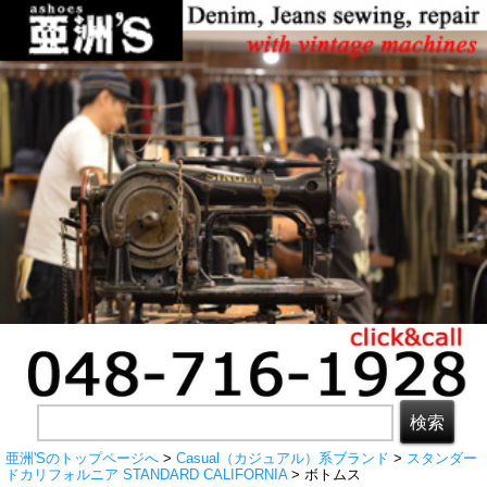
亜洲'Sのトップページへ
>
Casual（カジュアル）系ブランド
>
スタンダー
ドカリフォルニア STANDARD CALIFORNIA
> ボトムス