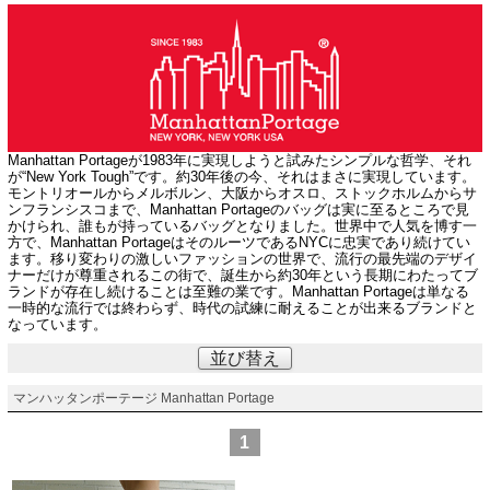
Manhattan Portageが1983年に実現しようと試みたシンプルな哲学、それ
が“New York Tough”です。約30年後の今、それはまさに実現しています。
モントリオールからメルボルン、大阪からオスロ、ストックホルムからサ
ンフランシスコまで、Manhattan Portageのバッグは実に至るところで見
かけられ、誰もが持っているバッグとなりました。世界中で人気を博す一
方で、Manhattan PortageはそのルーツであるNYCに忠実であり続けてい
ます。移り変わりの激しいファッションの世界で、流行の最先端のデザイ
ナーだけが尊重されるこの街で、誕生から約30年という長期にわたってブ
ランドが存在し続けることは至難の業です。Manhattan Portageは単なる
一時的な流行では終わらず、時代の試練に耐えることが出来るブランドと
なっています。
並び替え
マンハッタンポーテージ Manhattan Portage
1