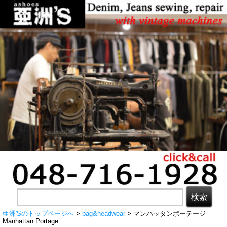
亜洲'Sのトップページへ
>
bag&headwear
> マンハッタンポーテージ
Manhattan Portage