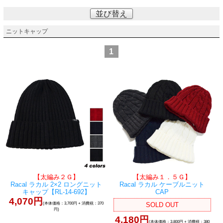
並び替え
ニットキャップ
1
【太編み２Ｇ】
【太編み１．５Ｇ】
Racal ラカル 2×2 ロングニット
Racal ラカル ケーブルニット
キャップ【RL-14-692】
CAP
4,070円
(本体価格：3,700円 + 消費税：370
SOLD OUT
円)
4,180円
(本体価格：3,800円 + 消費税：380