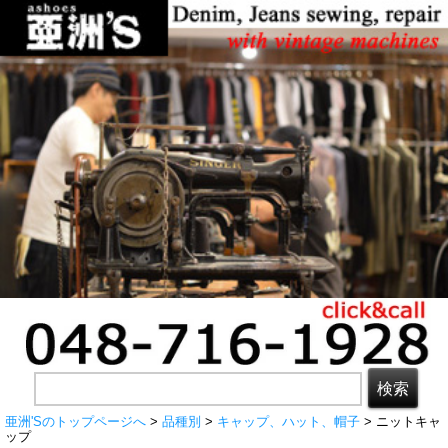
亜洲'Sのトップページへ
>
品種別
>
キャップ、ハット、帽子
> ニットキャ
ップ